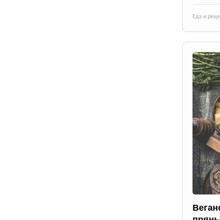
Еда и рец
Веган
пряны