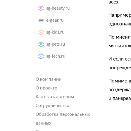
всех.
sg-beauty.ru
Например,
e-gear.ru
однозначн
sg-kids.ru
По мнени
sg-pets.ru
мягкая кл
sg-tech.ru
И если ес
поврежден
О компании
Помимо в
О проекте
воздержат
Как стать автором
и панкреа
Сотрудничество
Обработка персональных
данных