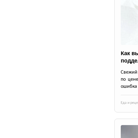
Как в
подде
Свежий 
по цене
ошибка 
Еда и рец