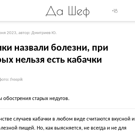
Да Шеф
+18
юня 2023
,
автор: Дмитриев Ю.
ки назвали болезни, при
ых нельзя есть кабачки
фото:
freepik
 обострения старых недугов.
стве случаев кабачки в любом виде считаются вкусной и
лезной пищей. Но, как выясняется, не всегда и не для