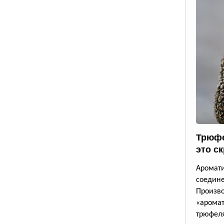
Трюфе
это с
Аромат
соедине
Произв
«аромат
трюфеля