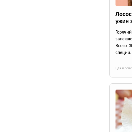
Лосос
ужин 
Горячи
запека
Всего 3
специй.
Еда и рец