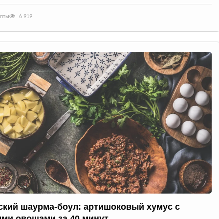
епты
6 919
ский шаурма-боул: артишоковый хумус с
ми овощами за 40 минут