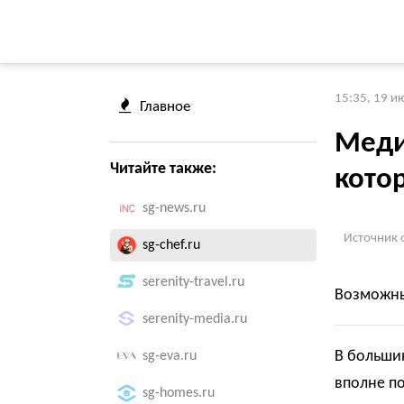
15:35, 19 и
Главное
Меди
Читайте также:
котор
sg-news.ru
Источник 
sg-chef.ru
serenity-travel.ru
Возможны
serenity-media.ru
В большин
sg-eva.ru
вполне по
sg-homes.ru