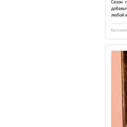
Сезон 
добавьт
любой в
Еда и рец