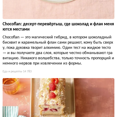
Chocoflan: десерт-перевёртыш, где шоколад и флан меня
ются местами
Chocoflan — это магический гибрид, в котором шоколадный
бисквит и карамельный флан сами решают, кому быть сверх
у, пока духовка творит алхимию. Один тест на жидкое тесто
— и вы получаете два слоя, которые честно обманывают гра
витацию. Никакого волшебства, только точность пропорций и
немного нервов при извлечении из формы.
Еда и рецепты
14 783