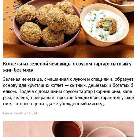
Котлеты из зеленой чечевицы с соусом тартар: сытный у
жин без мяса
Зеленая чечевица, смешанная с луком и специями, образует
основу для хрустящих котлет — сытных, дешевых и богатых б
елком. Подача с домашним соусом тартар (корнишоны, капе
рсы, зелень) превращает простое блюдо в ресторанное угоще
ние, которое оценит даже убежденный мясоед.
Еда и рецепты
14 574