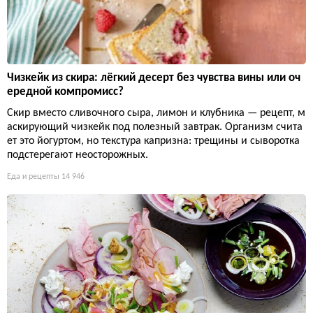
Чизкейк из скира: лёгкий десерт без чувства вины или оч
ередной компромисс?
Скир вместо сливочного сыра, лимон и клубника — рецепт, м
аскирующий чизкейк под полезный завтрак. Организм счита
ет это йогуртом, но текстура капризна: трещины и сыворотка
подстерегают неосторожных.
Еда и рецепты
14 946