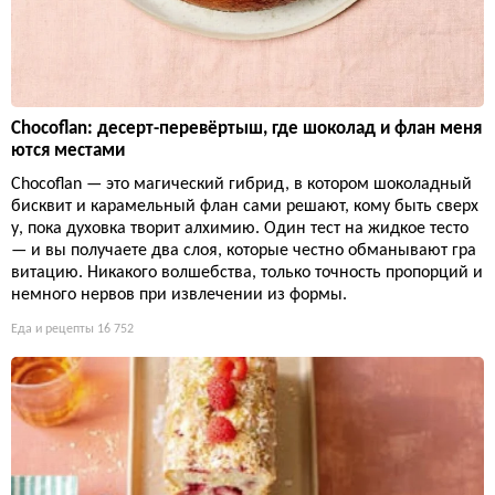
Chocoflan: десерт-перевёртыш, где шоколад и флан меня
ются местами
Chocoflan — это магический гибрид, в котором шоколадный
бисквит и карамельный флан сами решают, кому быть сверх
у, пока духовка творит алхимию. Один тест на жидкое тесто
— и вы получаете два слоя, которые честно обманывают гра
витацию. Никакого волшебства, только точность пропорций и
немного нервов при извлечении из формы.
Еда и рецепты
16 752