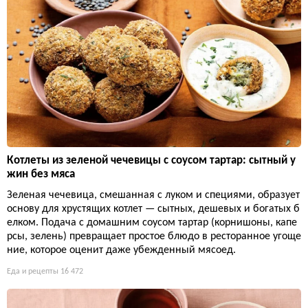
Котлеты из зеленой чечевицы с соусом тартар: сытный у
жин без мяса
Зеленая чечевица, смешанная с луком и специями, образует
основу для хрустящих котлет — сытных, дешевых и богатых б
елком. Подача с домашним соусом тартар (корнишоны, капе
рсы, зелень) превращает простое блюдо в ресторанное угоще
ние, которое оценит даже убежденный мясоед.
Еда и рецепты
16 472