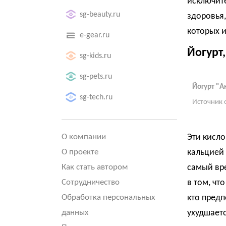
исключит
sg-beauty.ru
здоровья,
которых и
e-gear.ru
Йогурт,
sg-kids.ru
sg-pets.ru
Йогурт "А
sg-tech.ru
Источник 
О компании
Эти кисл
О проекте
кальцией 
Как стать автором
самый вре
Сотрудничество
в том, чт
Обработка персональных
кто предп
данных
ухудшаетс