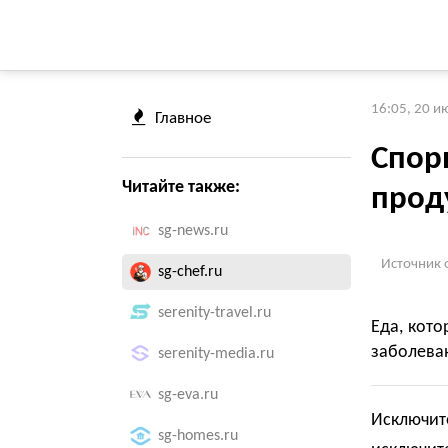
16:05, 20 и
Главное
Спор
Читайте также:
прод
sg-news.ru
Источник 
sg-chef.ru
serenity-travel.ru
Еда, кото
заболева
serenity-media.ru
sg-eva.ru
Исключите
sg-homes.ru