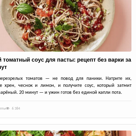
 томатный соус для пасты: рецепт без варки за
нут
перезрелых томатов — не повод для паники. Натрите их,
е хрен, чеснок и лимон, и получите соус, который затмит
арёный. 20 минут — и ужин готов без единой капли пота.
епты
6 384