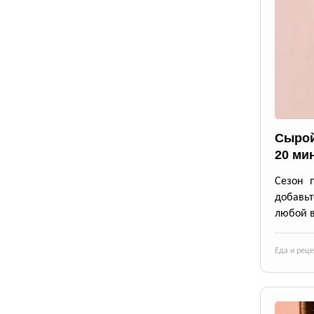
Сырой
20 ми
Сезон 
добавьт
любой в
Еда и рец