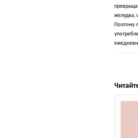
превращае
желудка, 
Поэтому 
употребле
ежедневн
Читайт