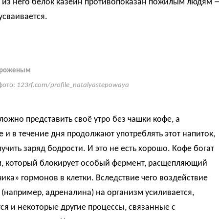
х из него белок казеин противопоказан пожилым людям 
усваивается.
ороженым
фото:
123rf.com/profile_natalyastepowaya
ожно представить своё утро без чашки кофе, а
 и в течение дня продолжают употреблять этот напиток,
учить заряд бодрости. И это не есть хорошо. Кофе богат
, который блокирует особый фермент, расщепляющий
ика» гормонов в клетки. Вследствие чего воздействие
(например, адреналина) на организм усиливается,
я и некоторые другие процессы, связанные с