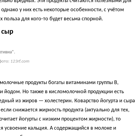
ельно вредных. Эти продукты считаются полезными для
 однако у них есть некоторые особенности, с учётом
х польза для кого-то будет весьма спорной.
 сыр
ктивиа".
фото:
123rf.com
омолочные продукты богаты витаминами группы В,
и йодом. Но также в кисломолочной продукции есть
дный из жиров — холестерин. Коварство йогурта и сыра
о если снижается жирность продукта (актуально для тех,
очитает йогурты с низким процентом жирности), то
я усвоение кальция. А содержащийся в молоке и