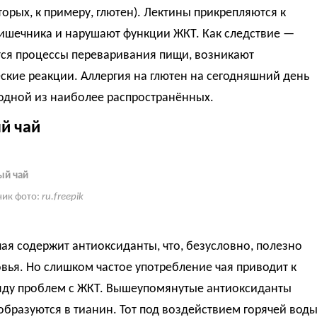
торых, к примеру, глютен). Лектины прикрепляются к
кишечника и нарушают функции ЖКТ. Как следствие —
ся процессы переваривания пищи, возникают
ские реакции. Аллергия на глютен на сегодняшний день
 одной из наиболее распространённых.
й чай
ый чай
ник фото:
ru.freepik
чая содержит антиоксиданты, что, безусловно, полезно
вья. Но слишком частое употребление чая приводит к
яду проблем с ЖКТ. Вышеупомянутые антиоксиданты
образуются в тианин. Тот под воздействием горячей вод