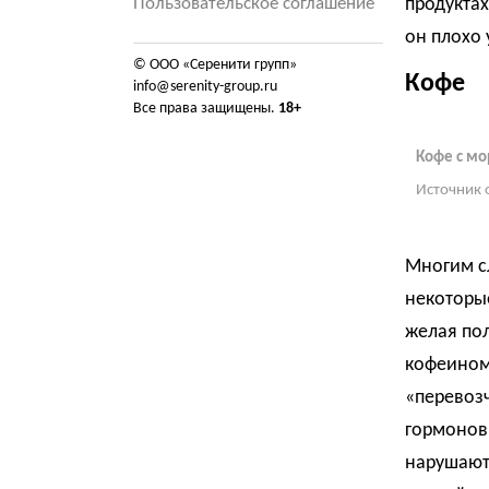
Пользовательское соглашение
продукта
он плохо 
© ООО «Серенити групп»
Кофе
info@serenity-group.ru
Все права защищены.
18+
Кофе с м
Источник 
Многим сл
некоторые
желая пол
кофеином
«перевозч
гормонов 
нарушаютс