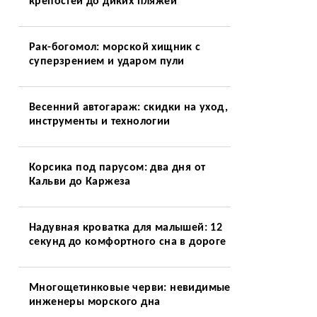
крепостей до диких пляжей
Рак-богомол: морской хищник с
суперзрением и ударом пули
Весенний автогараж: скидки на уход,
инструменты и технологии
Корсика под парусом: два дня от
Кальви до Каржеза
Надувная кроватка для малышей: 12
секунд до комфортного сна в дороге
Многощетинковые черви: невидимые
инженеры морского дна