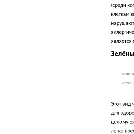
(среди ко
клеткам 
нарушают
аллергиче
является
Зелёны
зелен
Источ
Этот вид 
для здоро
целому р
легко пре