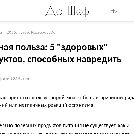
Да Шеф
+18
юня 2025
,
автор: Нестерова А.
ная польза: 5 "здоровых"
уктов, способных навредить
фото:
123rf.com
рая приносит пользу, порой может быть и причиной ряд
ний или нетипичных реакций организма.
льно полезных продуктов питания не существует, как и