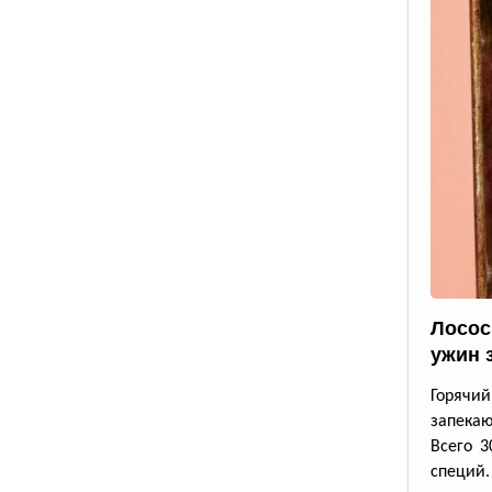
Лосос
ужин 
Горячи
запека
Всего 3
специй.