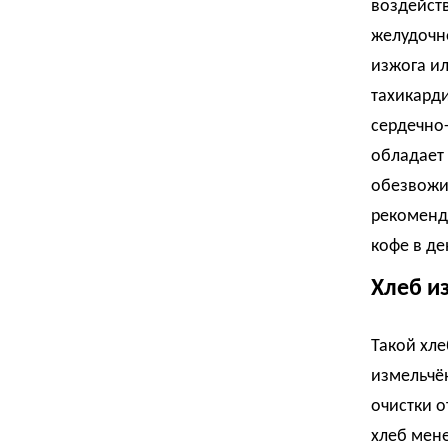
воздейст
желудочно
изжога ил
тахикард
сердечно
обладает
обезвожи
рекоменд
кофе в де
Хлеб и
Такой хле
измельчён
очистки о
хлеб мене