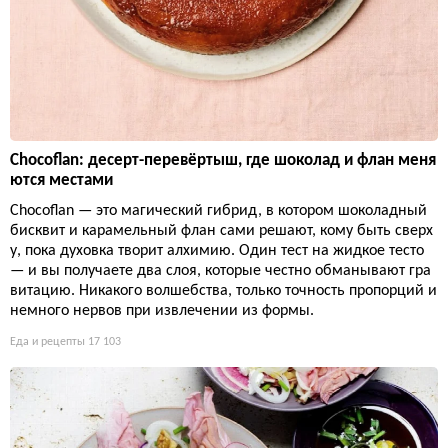
Chocoflan: десерт-перевёртыш, где шоколад и флан меня
ются местами
Chocoflan — это магический гибрид, в котором шоколадный
бисквит и карамельный флан сами решают, кому быть сверх
у, пока духовка творит алхимию. Один тест на жидкое тесто
— и вы получаете два слоя, которые честно обманывают гра
витацию. Никакого волшебства, только точность пропорций и
немного нервов при извлечении из формы.
Еда и рецепты
17 103