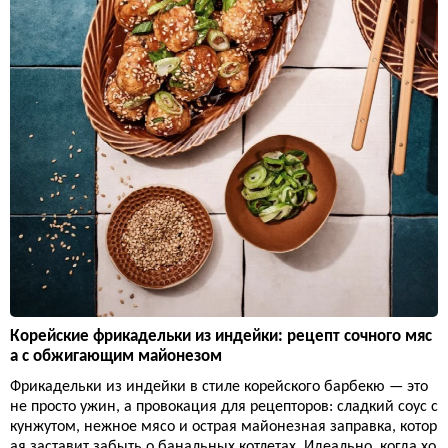
Корейские фрикадельки из индейки: рецепт сочного мяс
а с обжигающим майонезом
Фрикадельки из индейки в стиле корейского барбекю — это
не просто ужин, а провокация для рецепторов: сладкий соус с
кунжутом, нежное мясо и острая майонезная заправка, котор
ая заставит забыть о банальных котлетах. Идеально, когда хо