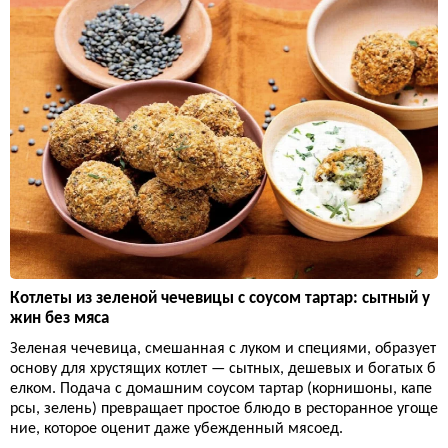
Котлеты из зеленой чечевицы с соусом тартар: сытный у
жин без мяса
Зеленая чечевица, смешанная с луком и специями, образует
основу для хрустящих котлет — сытных, дешевых и богатых б
елком. Подача с домашним соусом тартар (корнишоны, капе
рсы, зелень) превращает простое блюдо в ресторанное угоще
ние, которое оценит даже убежденный мясоед.