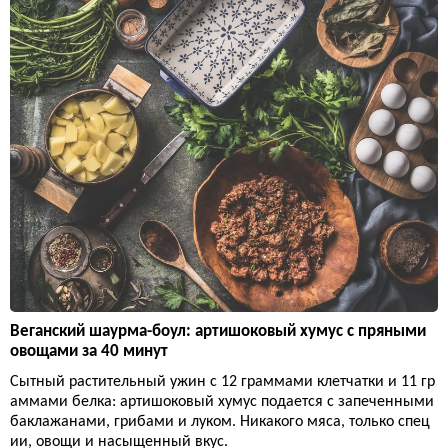
Веганский шаурма-боул: артишоковый хумус с пряными
овощами за 40 минут
Сытный растительный ужин с 12 граммами клетчатки и 11 гр
аммами белка: артишоковый хумус подается с запеченными
баклажанами, грибами и луком. Никакого мяса, только спец
ии, овощи и насыщенный вкус.