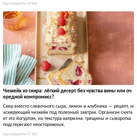
Еда и рецепты
16 906
Чизкейк из скира: лёгкий десерт без чувства вины или оч
ередной компромисс?
Скир вместо сливочного сыра, лимон и клубника — рецепт, м
аскирующий чизкейк под полезный завтрак. Организм счита
ет это йогуртом, но текстура капризна: трещины и сыворотка
подстерегают неосторожных.
Еда и рецепты
17 321