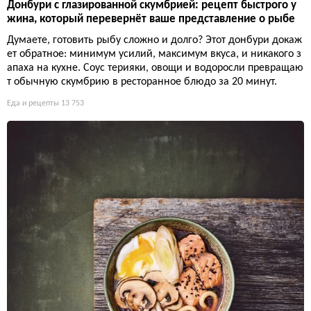
Донбури с глазированной скумбрией: рецепт быстрого у
жина, который перевернёт ваше представление о рыбе
Думаете, готовить рыбу сложно и долго? Этот донбури докаж
ет обратное: минимум усилий, максимум вкуса, и никакого з
апаха на кухне. Соус терияки, овощи и водоросли превращаю
т обычную скумбрию в ресторанное блюдо за 20 минут.
Еда и рецепты
13 753