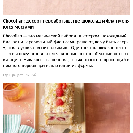
Chocoflan: десерт-перевёртыш, где шоколад и флан меня
ются местами
Chocoflan — это магический гибрид, в котором шоколадный
бисквит и карамельный флан сами решают, кому быть сверх
у, пока духовка творит алхимию. Один тест на жидкое тесто
— и вы получаете два слоя, которые честно обманывают гра
витацию. Никакого волшебства, только точность пропорций и
немного нервов при извлечении из формы.
Еда и рецепты
17 096