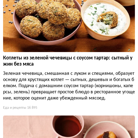
Котлеты из зеленой чечевицы с соусом тартар: сытный у
жин без мяса
Зеленая чечевица, смешанная с луком и специями, образует
основу для хрустящих котлет — сытных, дешевых и богатых б
елком. Подача с домашним соусом тартар (корнишоны, капе
рсы, зелень) превращает простое блюдо в ресторанное угоще
ние, которое оценит даже убежденный мясоед.
Еда и рецепты
16 895