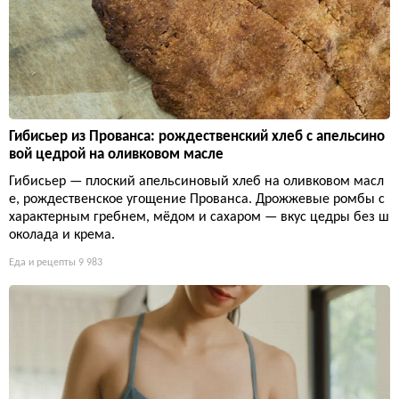
Гибисьер из Прованса: рождественский хлеб с апельсино
вой цедрой на оливковом масле
Гибисьер — плоский апельсиновый хлеб на оливковом масл
е, рождественское угощение Прованса. Дрожжевые ромбы с
характерным гребнем, мёдом и сахаром — вкус цедры без ш
околада и крема.
Еда и рецепты
9 983