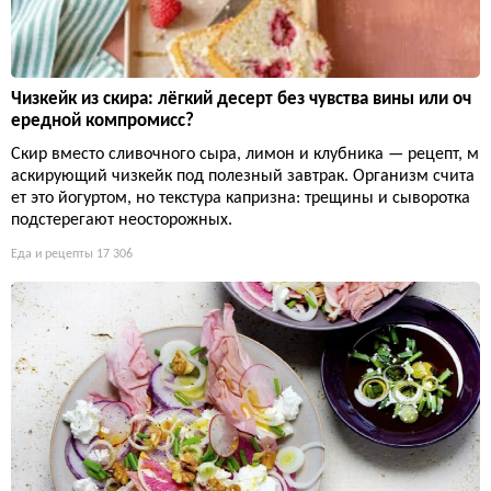
Чизкейк из скира: лёгкий десерт без чувства вины или оч
ередной компромисс?
Скир вместо сливочного сыра, лимон и клубника — рецепт, м
аскирующий чизкейк под полезный завтрак. Организм счита
ет это йогуртом, но текстура капризна: трещины и сыворотка
подстерегают неосторожных.
Еда и рецепты
17 306