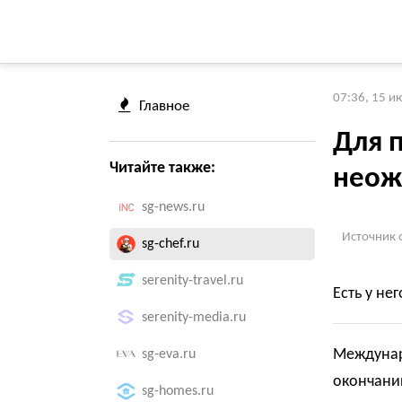
07:36, 15 и
Главное
Для 
Читайте также:
неож
sg-news.ru
Источник 
sg-chef.ru
serenity-travel.ru
Есть у не
serenity-media.ru
Междунар
sg-eva.ru
окончани
sg-homes.ru