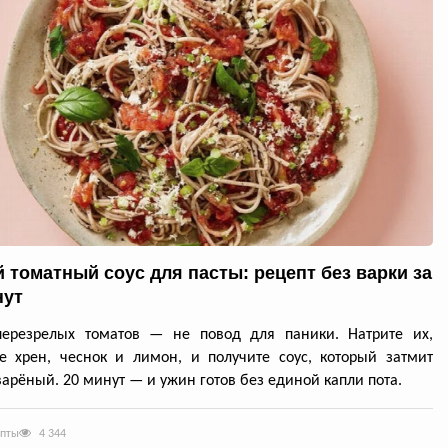
 томатный соус для пасты: рецепт без варки за
нут
перезрелых томатов — не повод для паники. Натрите их,
е хрен, чеснок и лимон, и получите соус, который затмит
арёный. 20 минут — и ужин готов без единой капли пота.
епты
4 344