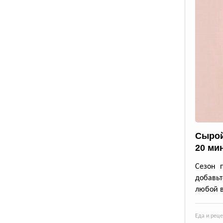
Сырой
20 ми
Сезон 
добавьт
любой в
Еда и рец