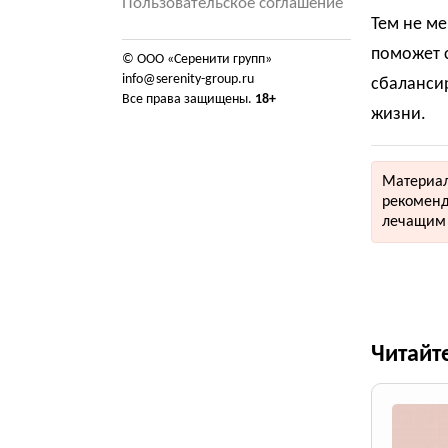
Пользовательское соглашение
Тем не ме
поможет 
© ООО «Серенити групп»
info@serenity-group.ru
сбалансир
Все права защищены.
18+
жизни.
Материал
рекоменд
лечащим 
Читайт