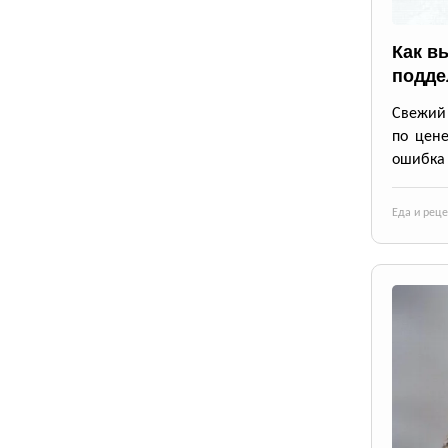
Как в
подде
Свежий 
по цене
ошибка 
Еда и рец