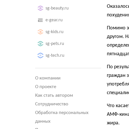
Оказалось
sg-beauty.ru
похудения
e-gear.ru
Помимо эт
sg-kids.ru
другом. Н
sg-pets.ru
определе
пятнадца
sg-tech.ru
По резуль
граждан з
О компании
употребля
О проекте
специали
Как стать автором
Сотрудничество
Что касае
Обработка персональных
АМФ-киназ
данных
жира.