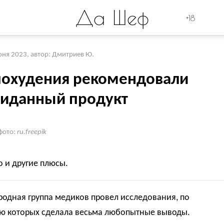
Да Шеф
+18
юня 2023
,
автор: Дмитриев Ю.
похудения рекомендовали
иданный продукт
фото:
ru.freepik
го и другие плюсы.
одная группа медиков провел исследования, по
ю которых сделала весьма любопытные выводы.