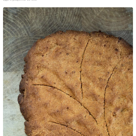
Ароматизированное масло почти всегда создаётся синтетиче
ским соединением 2,4-дитиапентаном, а не настоем настоя
щих грибов. Производители пользуются юридической лазейк
ой: маркировка «ароматизатор» позволяет избегать указания
реального количества трюфеля, а цена флакона не отражает
его содержание.
Еда и рецепты
9 283