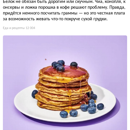
Гибисьер — плоский апельсиновый хлеб на оливковом масл
е, рождественское угощение Прованса. Дрожжевые ромбы с
характерным гребнем, мёдом и сахаром — вкус цедры без ш
околада и крема.
Еда и рецепты
10 490