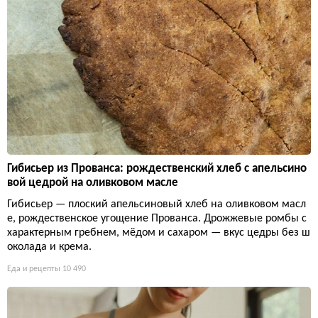
Веганский шаурма-боул: артишоковый хумус с пряными
овощами за 40 минут
Сытный растительный ужин с 12 граммами клетчатки и 11 гр
аммами белка: артишоковый хумус подается с запеченными
баклажанами, грибами и луком. Никакого мяса, только спец
ии, овощи и насыщенный вкус.
Еда и рецепты
10 658