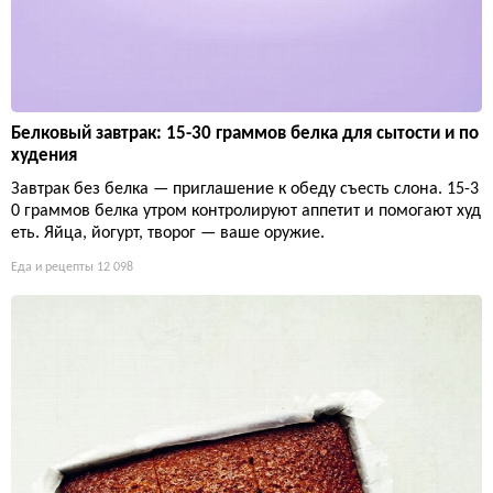
5 лайфхаков, чтобы добавить белок в каждый приём пищ
и без лишних трат
Белок не обязан быть дорогим или скучным. Чиа, конопля, к
онсервы и ложка порошка в кофе решают проблему. Правда,
придётся немного посчитать граммы — но это честная плата
за возможность жевать что-то покруче сухой грудки.
Еда и рецепты
12 004