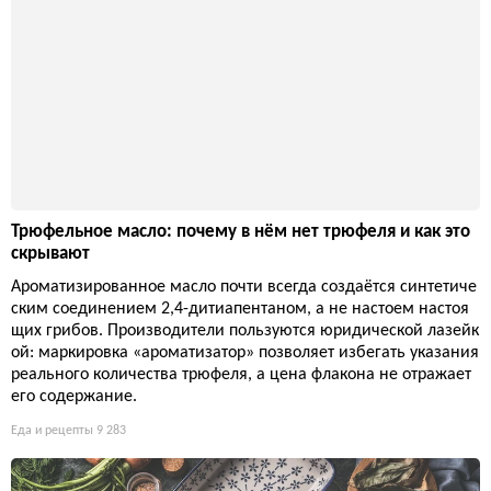
Как выбрать настоящий свежий трюфель и не купить под
делку: ключевые признаки
Свежий трюфель — это не запах из банки и не маринованна
я поганка по цене золота. Настоящий трюфель пахнет, весит
и стоит так, что ошибка будет заметна каждому, кто хоть раз
видел его в руках.
Еда и рецепты
8 968