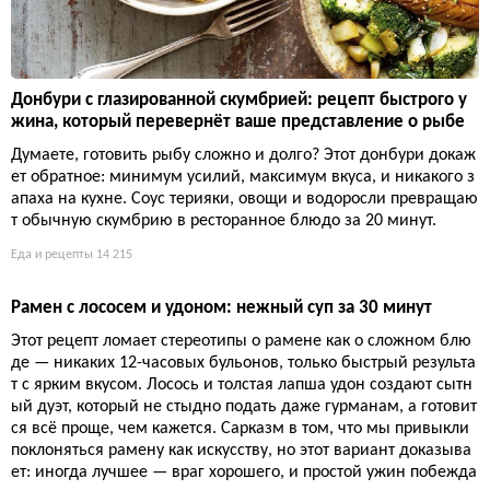
Паркин — йоркширский имбирный пряник, который не е
дят свежим
Мир помешался на сложных технологиях, а в Йоркшире века
ми пекут паркин — липкий пряник из овсянки и патоки. Его гл
авный секрет не в ингредиентах, а в выдержке: неделя в кон
тейнере превращает пресный корж в карамельную глубину.
Сарказм в том, что модные кондитеры могли бы просто подо
ждать
Еда и рецепты
14 373