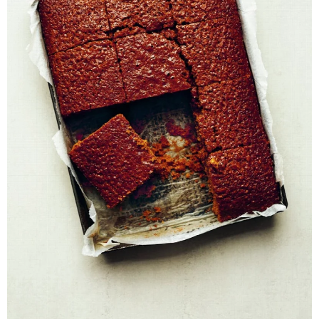
Белковый завтрак: 15-30 граммов белка для сытости и по
худения
Завтрак без белка — приглашение к обеду съесть слона. 15-3
0 граммов белка утром контролируют аппетит и помогают худ
еть. Яйца, йогурт, творог — ваше оружие.
Еда и рецепты
12 098