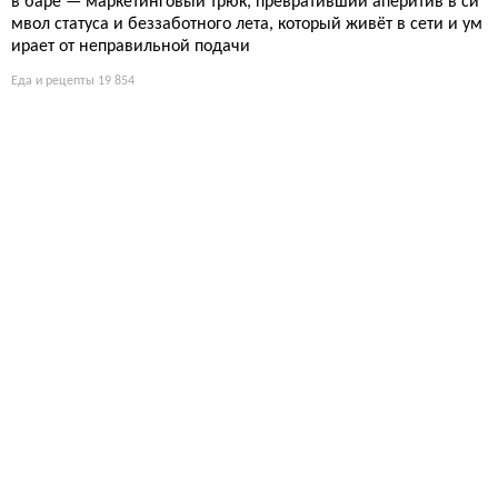
Корейские фрикадельки из индейки: рецепт сочного мяс
а с обжигающим майонезом
Фрикадельки из индейки в стиле корейского барбекю — это
не просто ужин, а провокация для рецепторов: сладкий соус с
кунжутом, нежное мясо и острая майонезная заправка, котор
ая заставит забыть о банальных котлетах. Идеально, когда хо
чется азиатского огня без сложных техник.
Еда и рецепты
16 004
Куриные фрикадельки якитори: простой рецепт сочного
ужина на шпажках
Соус терияки и куриный фарш — база для быстрых шашлычк
ов, которые готовятся за 20 минут. Секрет в правильной обжа
рке и глазури, которая карамелизуется, создавая аппетитную
корочку. Никакой сложной маринадной химии, только балан
с сладкого и солёного.
Еда и рецепты
16 009