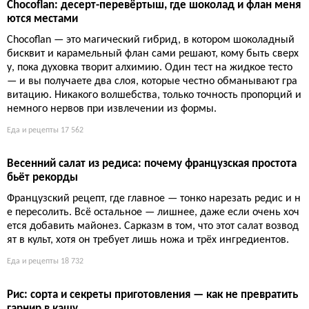
Рамен с лососем и удоном: нежный суп за 30 минут
Этот рецепт ломает стереотипы о рамене как о сложном блю
де — никаких 12-часовых бульонов, только быстрый результа
т с ярким вкусом. Лосось и толстая лапша удон создают сытн
ый дуэт, который не стыдно подать даже гурманам, а готовит
ся всё проще, чем кажется. Сарказм в том, что мы привыкли
поклоняться рамену как искусству, но этот вариант доказыва
ет: иногда лучшее — враг хорошего, и простой ужин побежда
ет.
Еда и рецепты
15 498