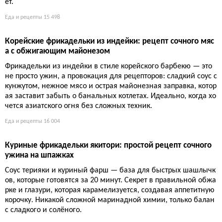
Донбури с глазированной скумбрией: рецепт быстрого у
жина, который перевернёт ваше представление о рыбе
Думаете, готовить рыбу сложно и долго? Этот донбури докаж
ет обратное: минимум усилий, максимум вкуса, и никакого з
апаха на кухне. Соус терияки, овощи и водоросли превращаю
т обычную скумбрию в ресторанное блюдо за 20 минут.
Еда и рецепты
14 215