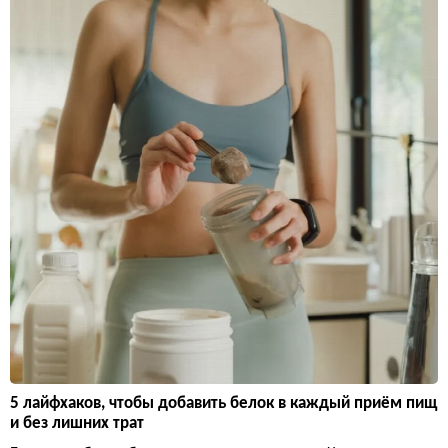
Гибисьер из Прованса: рождественский хлеб с апельсино
вой цедрой на оливковом масле