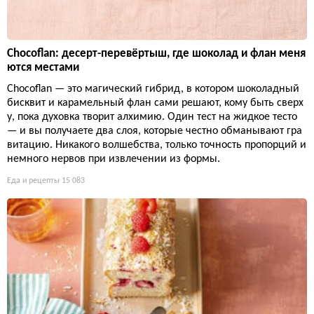
Chocoflan: десерт-перевёртыш, где шоколад и флан меня
ются местами
Chocoflan — это магический гибрид, в котором шоколадный
бисквит и карамельный флан сами решают, кому быть сверх
у, пока духовка творит алхимию. Один тест на жидкое тесто
— и вы получаете два слоя, которые честно обманывают гра
витацию. Никакого волшебства, только точность пропорций и
немного нервов при извлечении из формы.
Еда и рецепты
15 083