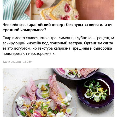
Чизкейк из скира: лёгкий десерт без чувства вины или оч
ередной компромисс?
Скир вместо сливочного сыра, лимон и клубника — рецепт, м
аскирующий чизкейк под полезный завтрак. Организм счита
ет это йогуртом, но текстура капризна: трещины и сыворотка
подстерегают неосторожных.
Еда и рецепты
15 239