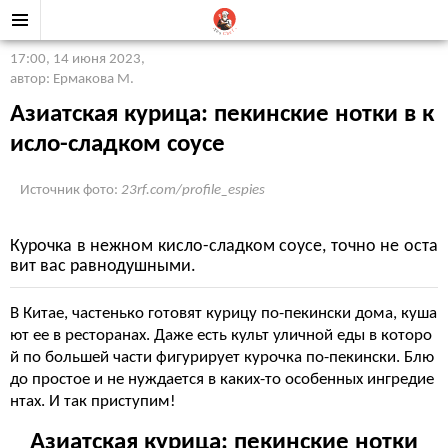
17:00, 14 июня 2023
,
автор: Ермакова М.
Азиатская курица: пекинские нотки в к
исло-сладком соусе
Источник фото:
23rf.com/profile_espies
Курочка в нежном кисло-сладком соусе, точно не оста
вит вас равнодушными.
В Китае, частенько готовят курицу по-пекински дома, куша
ют ее в ресторанах. Даже есть культ уличной еды в которо
й по большей части фигурирует курочка по-пекински. Блю
до простое и не нуждается в каких-то особенных ингредие
нтах. И так приступим!
Азиатская курица: пекинские нотки