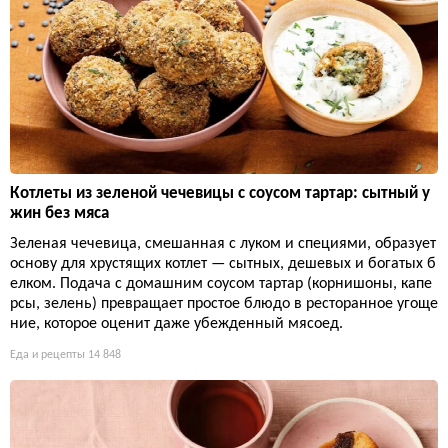
Котлеты из зеленой чечевицы с соусом тартар: сытный у
жин без мяса
Зеленая чечевица, смешанная с луком и специями, образует
основу для хрустящих котлет — сытных, дешевых и богатых б
елком. Подача с домашним соусом тартар (корнишоны, капе
рсы, зелень) превращает простое блюдо в ресторанное угоще
ние, которое оценит даже убежденный мясоед.
Еда и рецепты
14 848