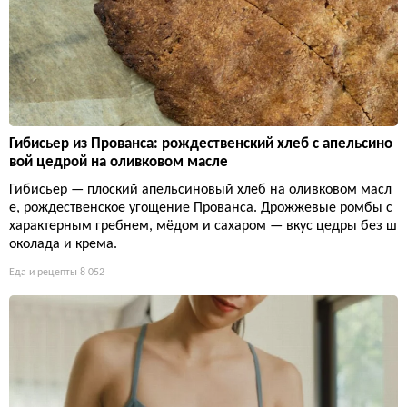
Гибисьер из Прованса: рождественский хлеб с апельсино
вой цедрой на оливковом масле
Гибисьер — плоский апельсиновый хлеб на оливковом масл
е, рождественское угощение Прованса. Дрожжевые ромбы с
характерным гребнем, мёдом и сахаром — вкус цедры без ш
околада и крема.
Еда и рецепты
8 052