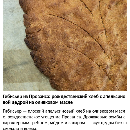
Гибисьер из Прованса: рождественский хлеб с апельсино
вой цедрой на оливковом масле
Гибисьер — плоский апельсиновый хлеб на оливковом масл
е, рождественское угощение Прованса. Дрожжевые ромбы с
характерным гребнем, мёдом и сахаром — вкус цедры без ш
околада и крема.