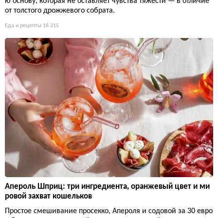
ю основу, которая не оставляет чувства тяжести — в отличие
от толстого дрожжевого собрата.
Еда и рецепты
16 215
Апероль Шприц: три ингредиента, оранжевый цвет и ми
ровой захват кошельков
Простое смешивание просекко, Апероля и содовой за 30 евро