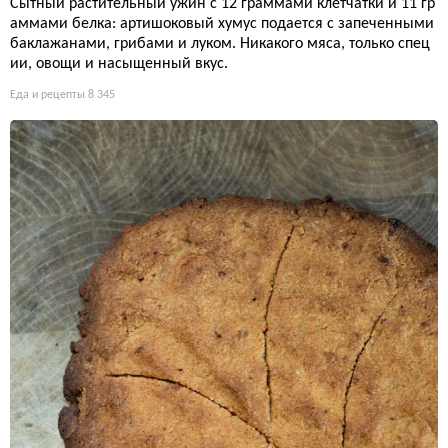
Сытный растительный ужин с 12 граммами клетчатки и 11 гр
аммами белка: артишоковый хумус подается с запеченными
баклажанами, грибами и луком. Никакого мяса, только спец
ии, овощи и насыщенный вкус.
Еда и рецепты
8 345