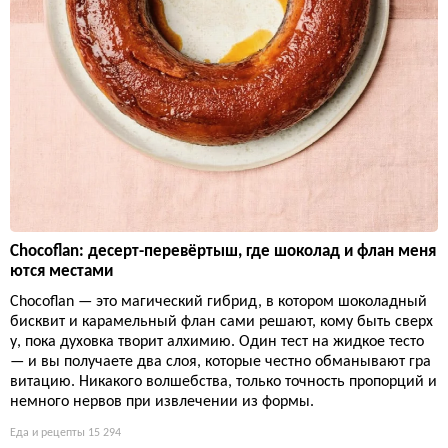
Chocoflan: десерт-перевёртыш, где шоколад и флан меня
ются местами
Chocoflan — это магический гибрид, в котором шоколадный
бисквит и карамельный флан сами решают, кому быть сверх
у, пока духовка творит алхимию. Один тест на жидкое тесто
— и вы получаете два слоя, которые честно обманывают гра
витацию. Никакого волшебства, только точность пропорций и
немного нервов при извлечении из формы.
Еда и рецепты
15 294