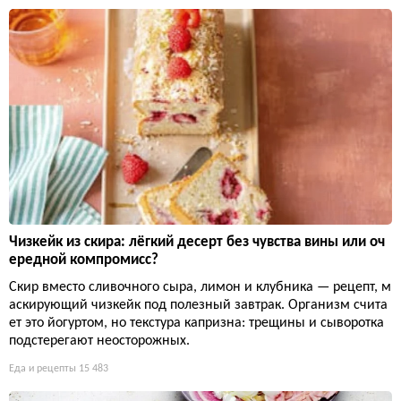
Чизкейк из скира: лёгкий десерт без чувства вины или оч
ередной компромисс?
Скир вместо сливочного сыра, лимон и клубника — рецепт, м
аскирующий чизкейк под полезный завтрак. Организм счита
ет это йогуртом, но текстура капризна: трещины и сыворотка
подстерегают неосторожных.
Еда и рецепты
15 483