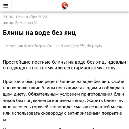
21:00, 19 сентября 2023
,
автор: Ермакова М.
Блины на воде без яиц
Источник фото:
https://ru.123rf.com/profile_dolphytv
Простейшие постные блины на воде без яиц, идеальн
о подходят к постному или вегетарианскому столу.
Простой и быстрый рецепт блинов на воде без яиц. Особе
нно хороши такие блины постящимся людям и соблюдаю
щим диету. Обязательным условием приготовления блин
чиков без яиц является кипяченая вода. Жарить блины ну
жно на очень горячей сковороде, смазав ее каплей масла,
или использовать сковороду с антипригарным покрытие
м.