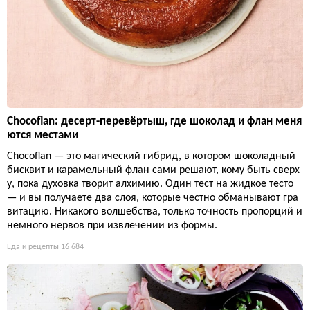
Chocoflan: десерт-перевёртыш, где шоколад и флан меня
ются местами
Chocoflan — это магический гибрид, в котором шоколадный
бисквит и карамельный флан сами решают, кому быть сверх
у, пока духовка творит алхимию. Один тест на жидкое тесто
— и вы получаете два слоя, которые честно обманывают гра
витацию. Никакого волшебства, только точность пропорций и
немного нервов при извлечении из формы.
Еда и рецепты
16 684