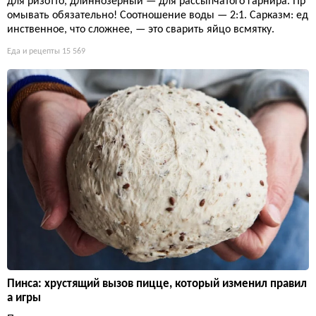
для ризотто, длиннозерный — для рассыпчатого гарнира. Пр
омывать обязательно! Соотношение воды — 2:1. Сарказм: ед
инственное, что сложнее, — это сварить яйцо всмятку.
Еда и рецепты
15 569
Пинса: хрустящий вызов пицце, который изменил правил
а игры