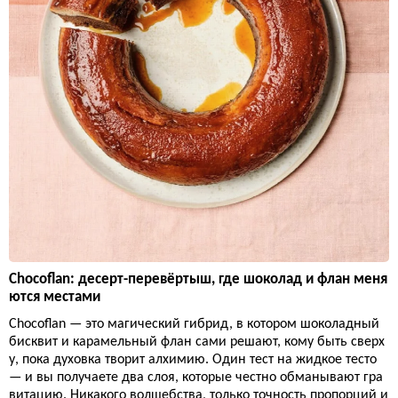
Chocoflan: десерт-перевёртыш, где шоколад и флан меня
ются местами
Chocoflan — это магический гибрид, в котором шоколадный
бисквит и карамельный флан сами решают, кому быть сверх
у, пока духовка творит алхимию. Один тест на жидкое тесто
— и вы получаете два слоя, которые честно обманывают гра
витацию. Никакого волшебства, только точность пропорций и