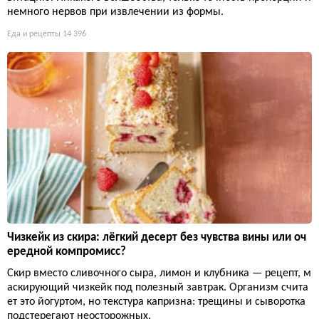
немного нервов при извлечении из формы.
Еда и рецепты
14 396
Чизкейк из скира: лёгкий десерт без чувства вины или оч
ередной компромисс?
Скир вместо сливочного сыра, лимон и клубника — рецепт, м
аскирующий чизкейк под полезный завтрак. Организм счита
ет это йогуртом, но текстура капризна: трещины и сыворотка
подстерегают неосторожных.