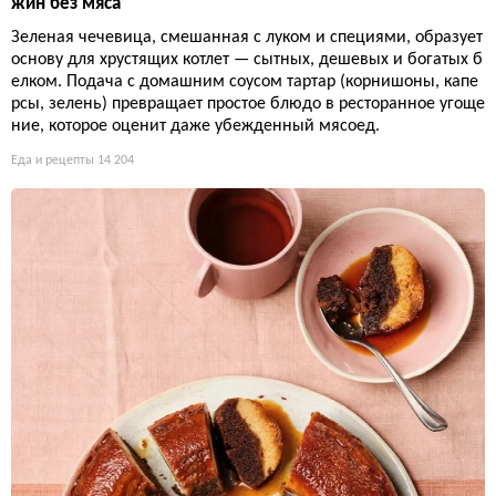
жин без мяса
Зеленая чечевица, смешанная с луком и специями, образует
основу для хрустящих котлет — сытных, дешевых и богатых б
елком. Подача с домашним соусом тартар (корнишоны, капе
рсы, зелень) превращает простое блюдо в ресторанное угоще
ние, которое оценит даже убежденный мясоед.
Еда и рецепты
14 204