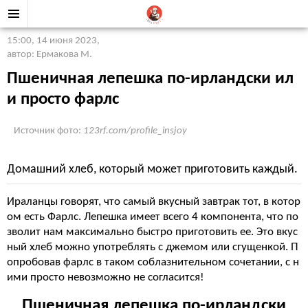
15:00, 14 июня 2023
,
автор: Ермакова М.
Пшеничная лепешка по-ирландски ил
и просто фарлс
Источник фото:
123rf.com/profile_insjoy
Домашний хлеб, который может приготовить каждый.
Ираланцы говорят, что самый вкусный завтрак тот, в котор
ом есть Фарлс. Лепешка имеет всего 4 компонента, что по
зволит нам максимально быстро приготовить ее. Это вкус
ный хлеб можно употреблять с джемом или сгущенкой. П
опробовав фарлс в таком соблазнительном сочетании, с н
ими просто невозможно не согласится!
Пшеничная лепешка по-ирландски