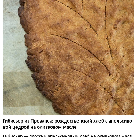
Гибисьер из Прованса: рождественский хлеб с апельсино
вой цедрой на оливковом масле
Гибисьер — плоский апельсиновый хлеб на оливковом масл