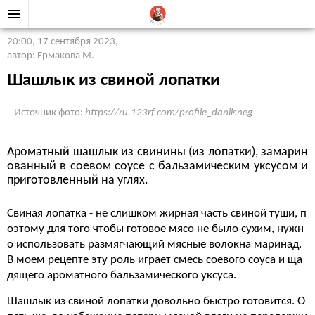
20:00, 17 сентября 2023
,
автор: Ермакова М.
Шашлык из свиной лопатки
Источник фото:
https://ru.123rf.com/profile_danilsneg
Ароматный шашлык из свинины (из лопатки), замарин
ованный в соевом соусе с бальзамическим уксусом и
приготовленный на углях.
Свиная лопатка - не слишком жирная часть свиной туши, п
оэтому для того чтобы готовое мясо не было сухим, нужн
о использовать размягчающий мясные волокна маринад.
В моем рецепте эту роль играет смесь соевого соуса и ща
дящего ароматного бальзамического уксуса.
Шашлык из свиной лопатки довольно быстро готовится. О