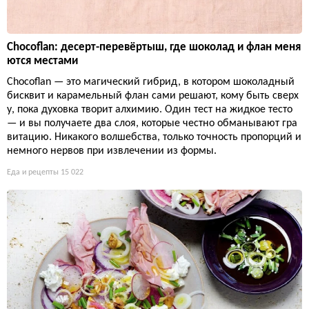
Chocoflan: десерт-перевёртыш, где шоколад и флан меня
ются местами
Chocoflan — это магический гибрид, в котором шоколадный
бисквит и карамельный флан сами решают, кому быть сверх
у, пока духовка творит алхимию. Один тест на жидкое тесто
— и вы получаете два слоя, которые честно обманывают гра
витацию. Никакого волшебства, только точность пропорций и
немного нервов при извлечении из формы.
Еда и рецепты
15 022