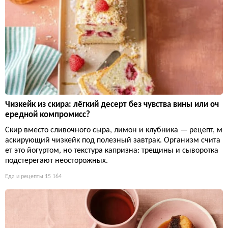
Чизкейк из скира: лёгкий десерт без чувства вины или оч
ередной компромисс?
Скир вместо сливочного сыра, лимон и клубника — рецепт, м
аскирующий чизкейк под полезный завтрак. Организм счита
ет это йогуртом, но текстура капризна: трещины и сыворотка
подстерегают неосторожных.
Еда и рецепты
15 164