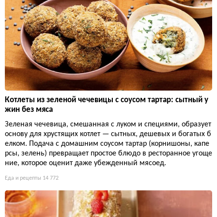
Котлеты из зеленой чечевицы с соусом тартар: сытный у
жин без мяса
Зеленая чечевица, смешанная с луком и специями, образует
основу для хрустящих котлет — сытных, дешевых и богатых б
елком. Подача с домашним соусом тартар (корнишоны, капе
рсы, зелень) превращает простое блюдо в ресторанное угоще
ние, которое оценит даже убежденный мясоед.
Еда и рецепты
14 772