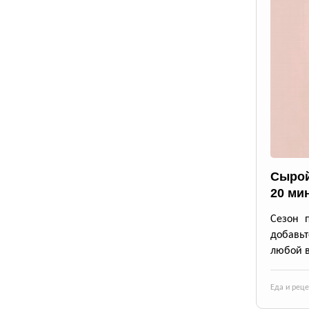
Сырой
20 ми
Сезон 
добавьт
любой в
Еда и рец