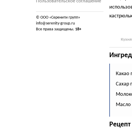
Пользовательское соглашение
использов
кастрюльк
© ООО «Серенити групп»
info@serenity-group.ru
Все права защищены.
18+
Кухня
Ингред
Какао п
Сахар п
Молоко
Масло 
Рецепт