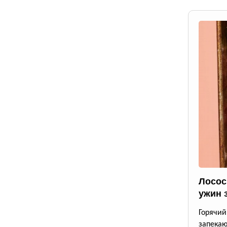
Лосос
ужин 
Горячи
запека