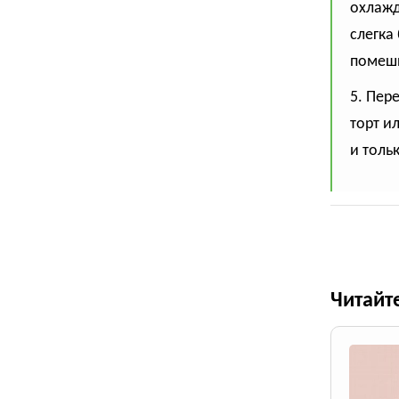
охлажд
слегка
помеши
5. Пер
торт и
и толь
Читайт