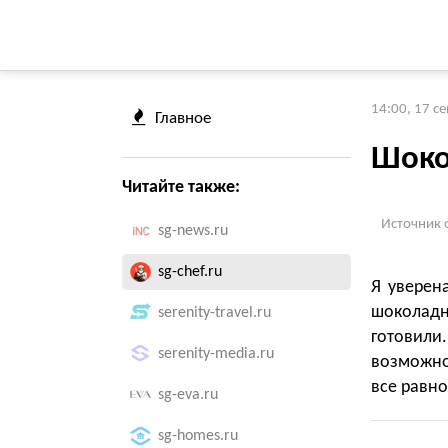
14:00, 17 с
Главное
Шоко
Читайте также:
Источник 
sg-news.ru
sg-chef.ru
Я уверен
шоколадн
serenity-travel.ru
готовили
serenity-media.ru
возможно,
все равно
sg-eva.ru
sg-homes.ru