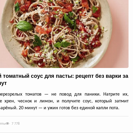
 томатный соус для пасты: рецепт без варки за
нут
перезрелых томатов — не повод для паники. Натрите их,
е хрен, чеснок и лимон, и получите соус, который затмит
арёный. 20 минут — и ужин готов без единой капли пота.
епты
7 778