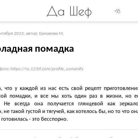
Да Шеф
+18
ентября 2023
,
автор: Ермакова М.
ладная помадка
фото:
https://ru.123rf.com/profile_usmanify
а, что у каждой из нас есть свой рецепт приготовлени
ой помадки, и все мы хоть один раз в жизни, но е
. Не всегда она получается глянцевой как зеркало
 не такой густой и тягучей, как хотелось бы, но то что он
 готовилась - это бесспорно.