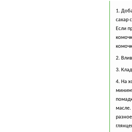
1. Доб
сахар 
Если п
комочк
комочк
2. Вли
3. Кла
4. На 
миниму
помадк
масле.
разное
глянце