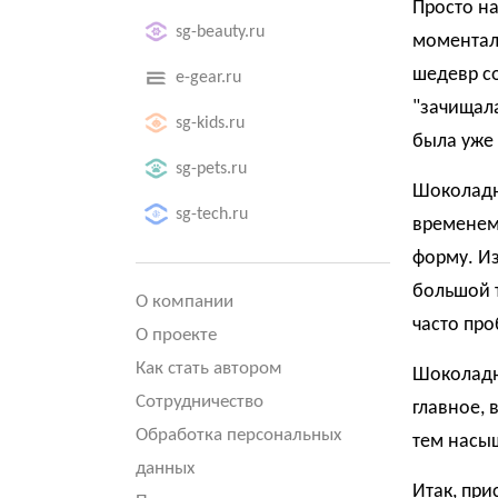
Просто на
sg-beauty.ru
моменталь
шедевр сo
e-gear.ru
"зачищала
sg-kids.ru
была уже 
sg-pets.ru
Шоколадна
sg-tech.ru
временем!
форму. Из
большой т
О компании
часто про
О проекте
Как стать автором
Шоколадна
Сотрудничество
главное, 
Обработка персональных
тем насыщ
данных
Итак, при