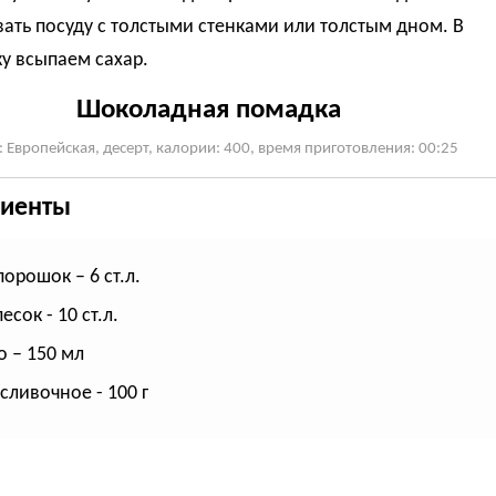
ать посуду с толстыми стенками или толстым дном. В
у всыпаем сахар.
Шоколадная помадка
: Европейская, десерт, калории: 400, время приготовления: 00:25
иенты
орошок – 6 ст.л.
есок - 10 ст.л.
 – 150 мл
сливочное - 100 г