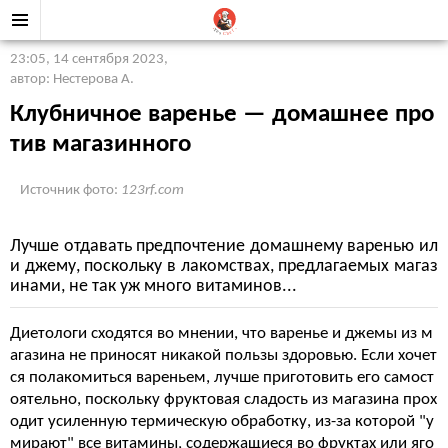
23:05, 14 сентября 2023
,
автор: Нестерова А.
Клубничное варенье — домашнее про
тив магазинного
Источник фото:
123rf.com
Лучше отдавать предпочтение домашнему варенью ил
и джему, поскольку в лакомствах, предлагаемых магаз
инами, не так уж много витаминов...
Диетологи сходятся во мнении, что варенье и джемы из м
агазина не приносят никакой пользы здоровью. Если хочет
ся полакомиться вареньем, лучше приготовить его самост
оятельно, поскольку фруктовая сладость из магазина прох
одит усиленную термическую обработку, из-за которой "у
мирают" все витамины, содержащиеся во фруктах или яго