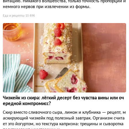
витацию. Никакого волшебства, только точность пропорций и
немного нервов при извлечении из формы.
Еда и рецепты
15 696
Чизкейк из скира: лёгкий десерт без чувства вины или оч
ередной компромисс?
Скир вместо сливочного сыра, лимон и клубника — рецепт, м
аскирующий чизкейк под полезный завтрак. Организм счита
ет это йогуртом, но текстура капризна: трещины и сыворотка