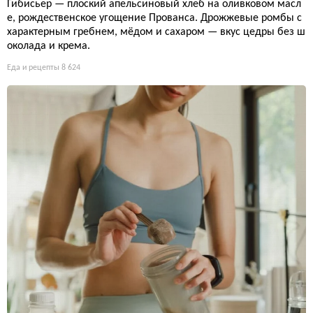
Гибисьер — плоский апельсиновый хлеб на оливковом масл
е, рождественское угощение Прованса. Дрожжевые ромбы с
характерным гребнем, мёдом и сахаром — вкус цедры без ш
околада и крема.
Еда и рецепты
8 624