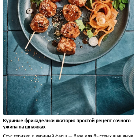
Куриные фрикадельки якитори: простой рецепт сочного
ужина на шпажках
Соус терияки и куриный фарш — база для быстрых шашлычк