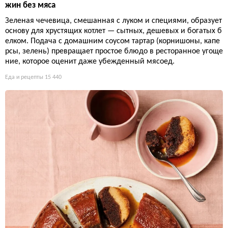
жин без мяса
Зеленая чечевица, смешанная с луком и специями, образует
основу для хрустящих котлет — сытных, дешевых и богатых б
елком. Подача с домашним соусом тартар (корнишоны, капе
рсы, зелень) превращает простое блюдо в ресторанное угоще
ние, которое оценит даже убежденный мясоед.
Еда и рецепты
15 440