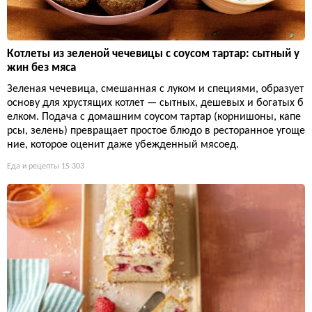
Котлеты из зеленой чечевицы с соусом тартар: сытный у
жин без мяса
Зеленая чечевица, смешанная с луком и специями, образует
основу для хрустящих котлет — сытных, дешевых и богатых б
елком. Подача с домашним соусом тартар (корнишоны, капе
рсы, зелень) превращает простое блюдо в ресторанное угоще
ние, которое оценит даже убежденный мясоед.
Еда и рецепты
15 303