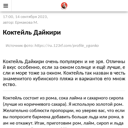
17:00, 14 сентября 2023
,
автор: Ермакова М.
Коктейль Дайкири
Источник фото:
https://ru.123rf.com/profile_yganko
Коктейль Дайкири очень популярен и не зря. Отличны
й вкус особенно, если за окном солнце и ещё лучше, е
сли и море тоже за окном. Коктейль так назван в честь
знаменитого кубинского пляжа и вариантов его множ
ество.
Коктейль состоит из рома, сока лайма и сахарного сиропа
(лучше из коричневого сахара). Я использую золотой ром.
Желательно соблюсти пропорции, но уверяю вас, что если
вы попросите бармена добавить больше льда или рома, в
ам не откажут. Итак, приготовим ром, лайм, сироп и льда