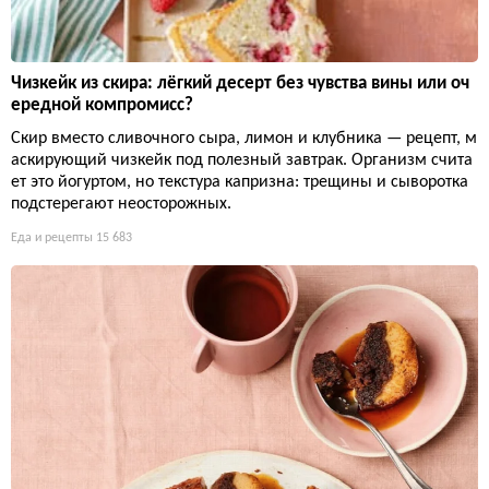
Чизкейк из скира: лёгкий десерт без чувства вины или оч
ередной компромисс?
Скир вместо сливочного сыра, лимон и клубника — рецепт, м
аскирующий чизкейк под полезный завтрак. Организм счита
ет это йогуртом, но текстура капризна: трещины и сыворотка
подстерегают неосторожных.
Еда и рецепты
15 683