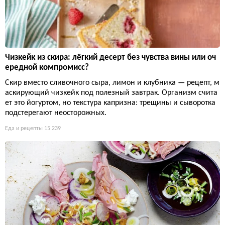
Чизкейк из скира: лёгкий десерт без чувства вины или оч
ередной компромисс?
Скир вместо сливочного сыра, лимон и клубника — рецепт, м
аскирующий чизкейк под полезный завтрак. Организм счита
ет это йогуртом, но текстура капризна: трещины и сыворотка
подстерегают неосторожных.
Еда и рецепты
15 239