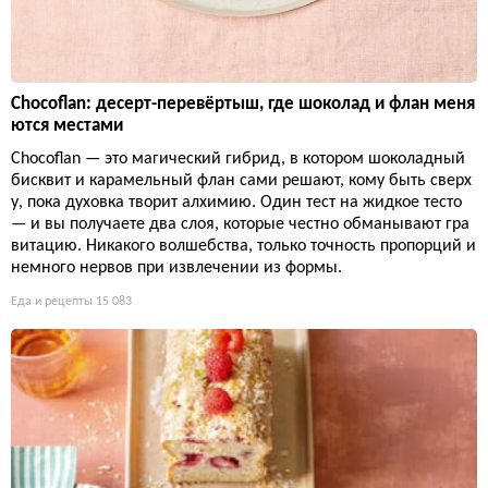
Chocoflan: десерт-перевёртыш, где шоколад и флан меня
ются местами
Chocoflan — это магический гибрид, в котором шоколадный
бисквит и карамельный флан сами решают, кому быть сверх
у, пока духовка творит алхимию. Один тест на жидкое тесто
— и вы получаете два слоя, которые честно обманывают гра
витацию. Никакого волшебства, только точность пропорций и
немного нервов при извлечении из формы.
Еда и рецепты
15 083