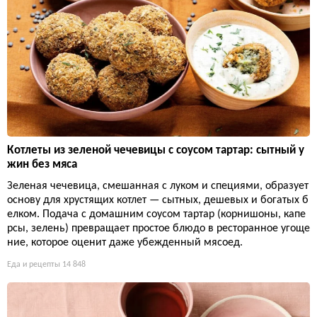
Котлеты из зеленой чечевицы с соусом тартар: сытный у
жин без мяса
Зеленая чечевица, смешанная с луком и специями, образует
основу для хрустящих котлет — сытных, дешевых и богатых б
елком. Подача с домашним соусом тартар (корнишоны, капе
рсы, зелень) превращает простое блюдо в ресторанное угоще
ние, которое оценит даже убежденный мясоед.
Еда и рецепты
14 848