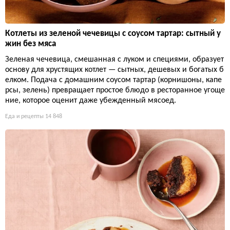
Котлеты из зеленой чечевицы с соусом тартар: сытный у
жин без мяса
Зеленая чечевица, смешанная с луком и специями, образует
основу для хрустящих котлет — сытных, дешевых и богатых б
елком. Подача с домашним соусом тартар (корнишоны, капе
рсы, зелень) превращает простое блюдо в ресторанное угоще
ние, которое оценит даже убежденный мясоед.
Еда и рецепты
14 848