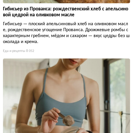
Гибисьер из Прованса: рождественский хлеб с апельсино
вой цедрой на оливковом масле
Гибисьер — плоский апельсиновый хлеб на оливковом масл
е, рождественское угощение Прованса. Дрожжевые ромбы с
характерным гребнем, мёдом и сахаром — вкус цедры без ш
околада и крема.
Еда и рецепты
8 052