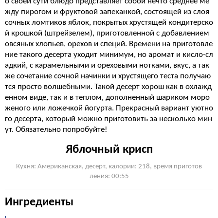
о своей сути блюдо представляет собой нечто среднее ме
жду пирогом и фруктовой запеканкой, состоящей из слоя
сочных ломтиков яблок, покрытых хрустящей кондитерско
й крошкой (штрейзелем), приготовленной с добавлением
овсяных хлопьев, орехов и специй. Времени на приготовле
ние такого десерта уходит минимум, но аромат и кисло-сл
адкий, с карамельными и ореховыми нотками, вкус, а так
же сочетание сочной начинки и хрустящего теста получаю
тся просто волшебными. Такой десерт хорош как в охлажд
енном виде, так и в теплом, дополненный шариком моро
женого или ложечкой йогурта. Прекрасный вариант уютно
го десерта, который можно приготовить за несколько мин
ут. Обязательно попробуйте!
Яблочный крисп
Кухня: Американская, десерт, калории: 218, время приготов
ления: 00:55
Ингредиенты