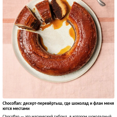
Chocoflan: десерт-перевёртыш, где шоколад и флан меня
ются местами
Chocoflan — это магический гибрид, в котором шоколадный