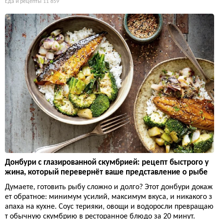
Еда и рецепты
11 859
Донбури с глазированной скумбрией: рецепт быстрого у
жина, который перевернёт ваше представление о рыбе
Думаете, готовить рыбу сложно и долго? Этот донбури докаж
ет обратное: минимум усилий, максимум вкуса, и никакого з
апаха на кухне. Соус терияки, овощи и водоросли превращаю
т обычную скумбрию в ресторанное блюдо за 20 минут.