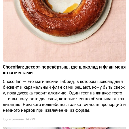
Chocoflan: десерт-перевёртыш, где шоколад и флан меня
ются местами
Chocoflan — это магический гибрид, в котором шоколадный
бисквит и карамельный флан сами решают, кому быть сверх
у, пока духовка творит алхимию. Один тест на жидкое тесто
— и вы получаете два слоя, которые честно обманывают гра
витацию. Никакого волшебства, только точность пропорций и
немного нервов при извлечении из формы.
Еда и рецепты
14 929