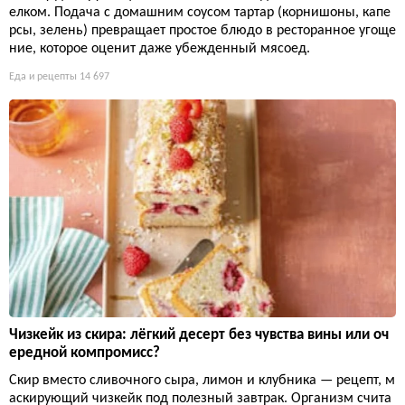
елком. Подача с домашним соусом тартар (корнишоны, капе
рсы, зелень) превращает простое блюдо в ресторанное угоще
ние, которое оценит даже убежденный мясоед.
Еда и рецепты
14 697
Чизкейк из скира: лёгкий десерт без чувства вины или оч
ередной компромисс?
Скир вместо сливочного сыра, лимон и клубника — рецепт, м
аскирующий чизкейк под полезный завтрак. Организм счита