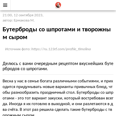
21:00, 12 сентября 2023
,
автор: Ермакова М.
Бутерброды со шпротами и творожны
м сыром
Источник фото:
https://ru.123rf.com/profile_timolina
Делюсь с вами очередным рецептом вкуснейших буте
рбродов со шпротами.
Весна у нас в семье богата различными событиями, и прих
одится придумывать новые варианты привычных блюд, чт
обы разнообразить праздничный стол. Бутерброды со шпр
отами - это тот вариант закуски, который востребован всег
да. Иногда я их готовлю в выходной, и они разлетаются в д
ва счёта. В этот раз решила сделать такие бутерброды с тв
орожным сыром.