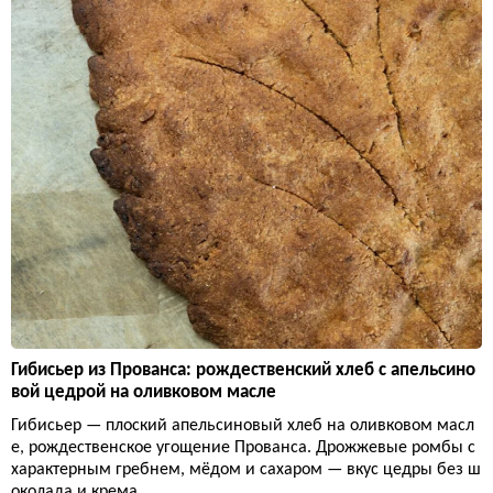
Гибисьер из Прованса: рождественский хлеб с апельсино
вой цедрой на оливковом масле
Гибисьер — плоский апельсиновый хлеб на оливковом масл
е, рождественское угощение Прованса. Дрожжевые ромбы с
характерным гребнем, мёдом и сахаром — вкус цедры без ш
околада и крема.