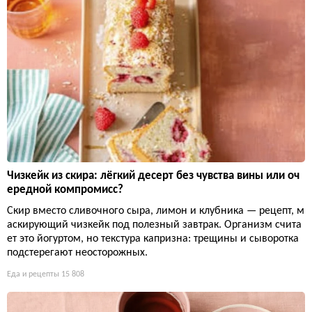
Чизкейк из скира: лёгкий десерт без чувства вины или оч
ередной компромисс?
Скир вместо сливочного сыра, лимон и клубника — рецепт, м
аскирующий чизкейк под полезный завтрак. Организм счита
ет это йогуртом, но текстура капризна: трещины и сыворотка
подстерегают неосторожных.
Еда и рецепты
15 808