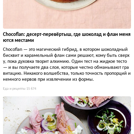
Chocoflan: десерт-перевёртыш, где шоколад и флан меня
ются местами
Chocoflan — это магический гибрид, в котором шоколадный
бисквит и карамельный флан сами решают, кому быть сверх
у, пока духовка творит алхимию. Один тест на жидкое тесто
— и вы получаете два слоя, которые честно обманывают гра
витацию. Никакого волшебства, только точность пропорций и
немного нервов при извлечении из формы.
Еда и рецепты
15 674