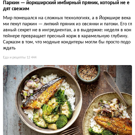
Паркин — йоркширский имбирный пряник, который не е
дят свежим
Мир помешался на сложных технологиях, а в Йоркшире века
ми пекут паркин — липкий пряник из овсянки и патоки. Его гл
авный секрет не в ингредиентах, а в выдержке: неделя в кон
тейнере превращает пресный корж в карамельную глубину.
Сарказм в том, что модные кондитеры могли бы просто подо
ждать
Еда и рецепты
12 444