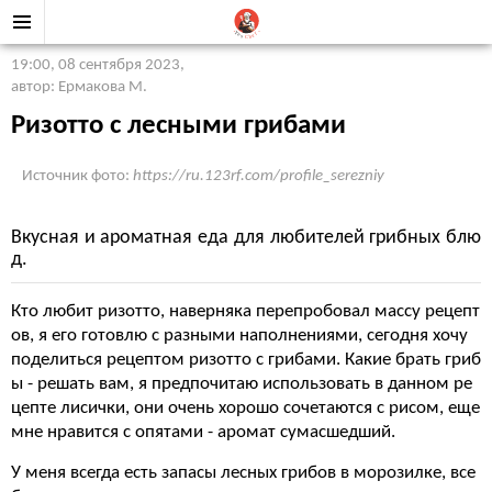
19:00, 08 сентября 2023
,
автор: Ермакова М.
Ризотто с лесными грибами
Источник фото:
https://ru.123rf.com/profile_serezniy
Вкусная и ароматная еда для любителей грибных блю
д.
Кто любит ризотто, наверняка перепробовал массу рецепт
ов, я его готовлю с разными наполнениями, сегодня хочу
поделиться рецептом ризотто с грибами. Какие брать гриб
ы - решать вам, я предпочитаю использовать в данном ре
цепте лисички, они очень хорошо сочетаются с рисом, еще
мне нравится с опятами - аромат сумасшедший.
У меня всегда есть запасы лесных грибов в морозилке, все