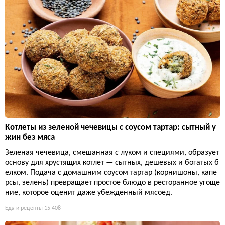
Котлеты из зеленой чечевицы с соусом тартар: сытный у
жин без мяса
Зеленая чечевица, смешанная с луком и специями, образует
основу для хрустящих котлет — сытных, дешевых и богатых б
елком. Подача с домашним соусом тартар (корнишоны, капе
рсы, зелень) превращает простое блюдо в ресторанное угоще
ние, которое оценит даже убежденный мясоед.
Еда и рецепты
15 408