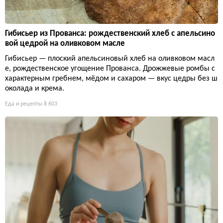
Гибисьер из Прованса: рождественский хлеб с апельсино
вой цедрой на оливковом масле
Гибисьер — плоский апельсиновый хлеб на оливковом масл
е, рождественское угощение Прованса. Дрожжевые ромбы с
характерным гребнем, мёдом и сахаром — вкус цедры без ш
околада и крема.
Еда и рецепты
8 603