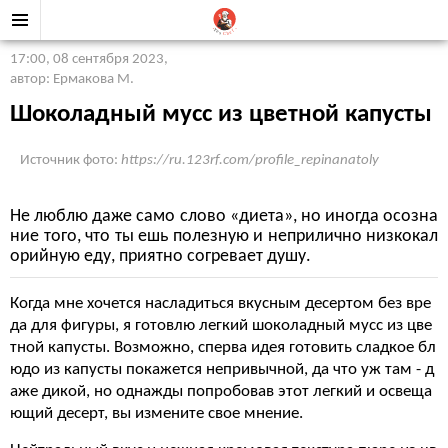
17:00, 08 сентября 2023
,
автор: Ермакова М.
Шоколадный мусс из цветной капусты
Источник фото:
https://ru.123rf.com/profile_repinanatoly
Не люблю даже само слово «диета», но иногда осозна
ние того, что ты ешь полезную и неприлично низкокал
орийную еду, приятно согревает душу.
Когда мне хочется насладиться вкусным десертом без вре
да для фигуры, я готовлю легкий шоколадный мусс из цве
тной капусты. Возможно, сперва идея готовить сладкое бл
юдо из капусты покажется непривычной, да что уж там - д
аже дикой, но однажды попробовав этот легкий и освеща
ющий десерт, вы измените свое мнение.