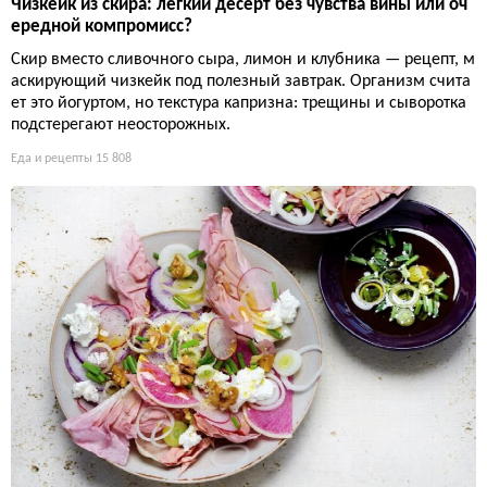
Чизкейк из скира: лёгкий десерт без чувства вины или оч
ередной компромисс?
Скир вместо сливочного сыра, лимон и клубника — рецепт, м
аскирующий чизкейк под полезный завтрак. Организм счита
ет это йогуртом, но текстура капризна: трещины и сыворотка
подстерегают неосторожных.
Еда и рецепты
15 808