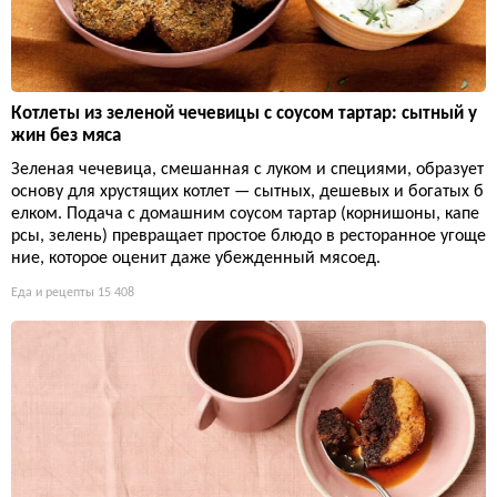
Котлеты из зеленой чечевицы с соусом тартар: сытный у
жин без мяса
Зеленая чечевица, смешанная с луком и специями, образует
основу для хрустящих котлет — сытных, дешевых и богатых б
елком. Подача с домашним соусом тартар (корнишоны, капе
рсы, зелень) превращает простое блюдо в ресторанное угоще
ние, которое оценит даже убежденный мясоед.
Еда и рецепты
15 408