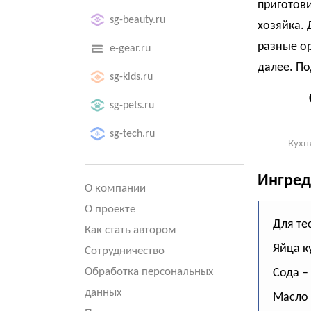
приготови
sg-beauty.ru
хозяйка. 
разные ор
e-gear.ru
далее. П
sg-kids.ru
sg-pets.ru
sg-tech.ru
Кухн
Ингред
О компании
О проекте
Для тес
Как стать автором
Яйца к
Сотрудничество
Обработка персональных
Сода – 
данных
Масло 