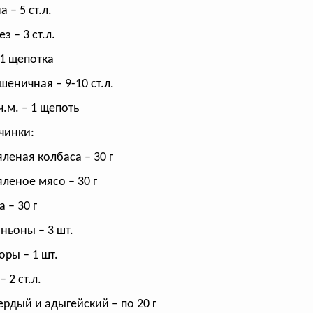
 – 5 ст.л.
 – 3 ст.л.
 1 щепотка
шеничная – 9-10 ст.л.
ч.м. – 1 щепоть
чинки:
леная колбаса – 30 г
леное мясо – 30 г
 – 30 г
ьоны – 3 шт.
ры – 1 шт.
– 2 ст.л.
ердый и адыгейский – по 20 г