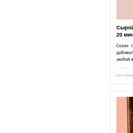
Сырой
20 ми
Сезон 
добавьт
любой в
Еда и рец