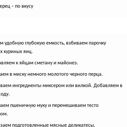
ерец – по вкусу
ем удобную глубокую емкость, взбиваем парочку
х куриных яиц.
авляем к яйцам сметану и майонез.
саем в миску немного молотого черного перца.
иваем ингредиенты миксером или вилкой. Добавляем в
соду.
паем пшеничную муку и перемешиваем тесто
ом.
езаем подготовленные мясные деликатесы.