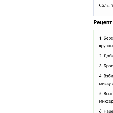
Соль, п
Рецепт
1. Бер
крупны
2. Доб
3. Бро
4. Взб
миску 
5. Всы
миксер
6. Нар