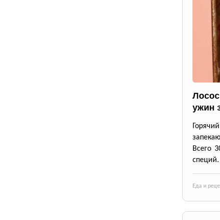
Лосос
ужин 
Горячи
запека
Всего 3
специй.
Еда и рец