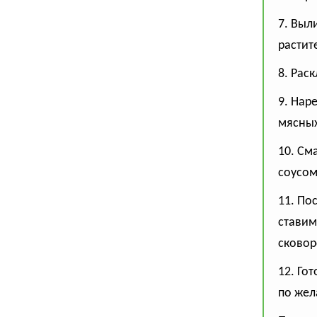
7. Выл
растит
8. Рас
9. Нар
мясных
10. См
соусом
11. По
ставим
сковор
12. Го
по жел