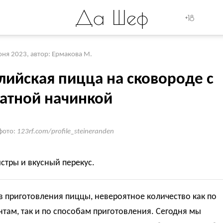
Да Шеф
+18
юня 2023
,
автор: Ермакова М.
лийская пицца на сковороде с
атной начинкой
фото:
123rf.com/profile_steineranden
стры и вкусный перекус.
 приготовления пиццы, невероятное количество как по
там, так и по способам приготовления. Сегодня мы