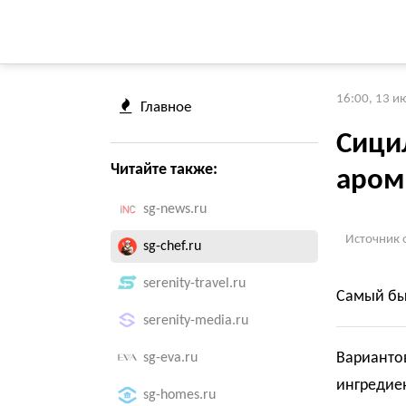
16:00, 13 и
Главное
Сици
Читайте также:
аром
sg-news.ru
Источник 
sg-chef.ru
serenity-travel.ru
Самый бы
serenity-media.ru
Вариантов
sg-eva.ru
ингредиен
sg-homes.ru