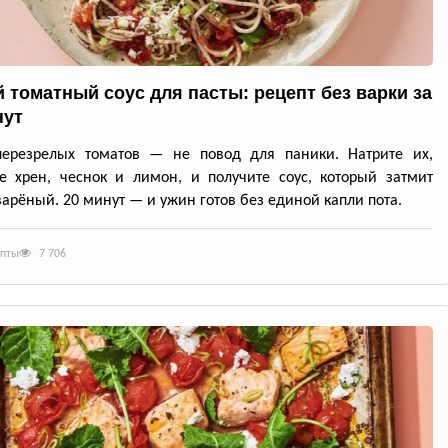
 томатный соус для пасты: рецепт без варки за
нут
перезрелых томатов — не повод для паники. Натрите их,
е хрен, чеснок и лимон, и получите соус, который затмит
арёный. 20 минут — и ужин готов без единой капли пота.
епты
7 706