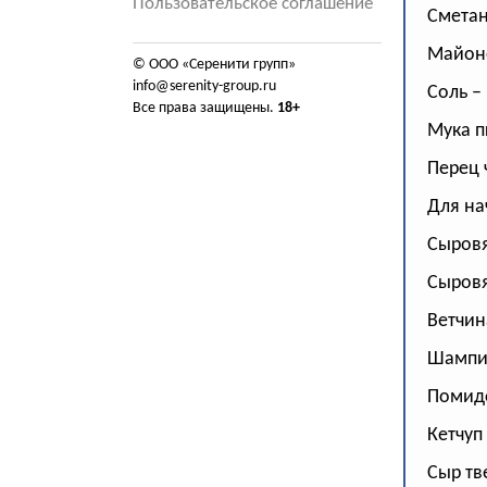
Пользовательское соглашение
Сметана
Майонез
© ООО «Серенити групп»
info@serenity-group.ru
Соль –
Все права защищены.
18+
Мука п
Перец 
Для на
Сыровя
Сыровя
Ветчина
Шампин
Помидо
Кетчуп 
Сыр тв