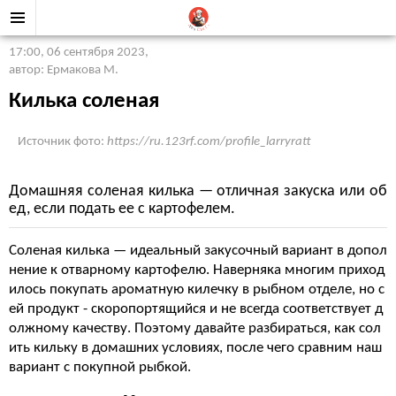
17:00, 06 сентября 2023
,
автор: Ермакова М.
Килька соленая
Источник фото:
https://ru.123rf.com/profile_larryratt
Домашняя соленая килька — отличная закуска или об
ед, если подать ее с картофелем.
Соленая килька — идеальный закусочный вариант в допол
нение к отварному картофелю. Наверняка многим приход
илось покупать ароматную килечку в рыбном отделе, но с
ей продукт - скоропортящийся и не всегда соответствует д
олжному качеству. Поэтому давайте разбираться, как сол
ить кильку в домашних условиях, после чего сравним наш
вариант с покупной рыбкой.