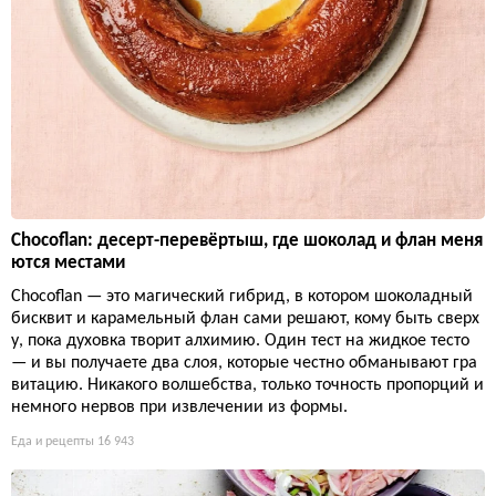
Chocoflan: десерт-перевёртыш, где шоколад и флан меня
ются местами
Chocoflan — это магический гибрид, в котором шоколадный
бисквит и карамельный флан сами решают, кому быть сверх
у, пока духовка творит алхимию. Один тест на жидкое тесто
— и вы получаете два слоя, которые честно обманывают гра
витацию. Никакого волшебства, только точность пропорций и
немного нервов при извлечении из формы.
Еда и рецепты
16 943