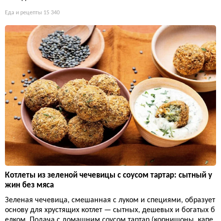
Еда и рецепты
15 340
Котлеты из зеленой чечевицы с соусом тартар: сытный у
жин без мяса
Зеленая чечевица, смешанная с луком и специями, образует
основу для хрустящих котлет — сытных, дешевых и богатых б
елком. Подача с домашним соусом тартар (корнишоны, капе