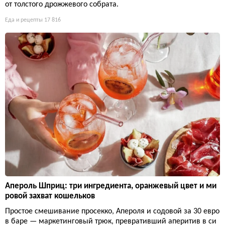
от толстого дрожжевого собрата.
Еда и рецепты
17 816
Апероль Шприц: три ингредиента, оранжевый цвет и ми
ровой захват кошельков
Простое смешивание просекко, Апероля и содовой за 30 евро
в баре — маркетинговый трюк, превративший аперитив в си