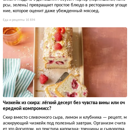
рсы, зелень) превращает простое блюдо в ресторанное угоще
ние, которое оценит даже убежденный мясоед.
Еда и рецепты
16 694
Чизкейк из скира: лёгкий десерт без чувства вины или оч
ередной компромисс?
Скир вместо сливочного сыра, лимон и клубника — рецепт, м
аскирующий чизкейк под полезный завтрак. Организм счита
ет это йогуртом, но текстура капризна: трещины и сыворотка