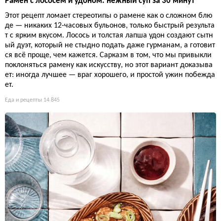
Рамен с лососем и удоном: нежный суп за 30 минут
Этот рецепт ломает стереотипы о рамене как о сложном блю
де — никаких 12-часовых бульонов, только быстрый результа
т с ярким вкусом. Лосось и толстая лапша удон создают сытн
ый дуэт, который не стыдно подать даже гурманам, а готовит
ся всё проще, чем кажется. Сарказм в том, что мы привыкли
поклоняться рамену как искусству, но этот вариант доказыва
ет: иногда лучшее — враг хорошего, и простой ужин побежда
ет.
Еда и рецепты
14 845