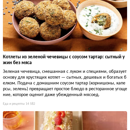
Котлеты из зеленой чечевицы с соусом тартар: сытный у
жин без мяса
Зеленая чечевица, смешанная с луком и специями, образует
основу для хрустящих котлет — сытных, дешевых и богатых б
елком. Подача с домашним соусом тартар (корнишоны, капе
рсы, зелень) превращает простое блюдо в ресторанное угоще
ние, которое оценит даже убежденный мясоед.
Еда и рецепты
14 582