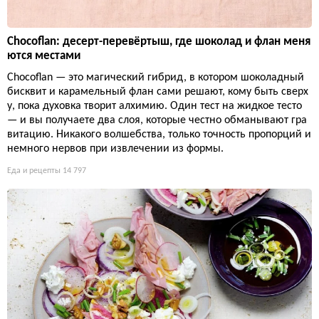
Chocoflan: десерт-перевёртыш, где шоколад и флан меня
ются местами
Chocoflan — это магический гибрид, в котором шоколадный
бисквит и карамельный флан сами решают, кому быть сверх
у, пока духовка творит алхимию. Один тест на жидкое тесто
— и вы получаете два слоя, которые честно обманывают гра
витацию. Никакого волшебства, только точность пропорций и
немного нервов при извлечении из формы.
Еда и рецепты
14 797