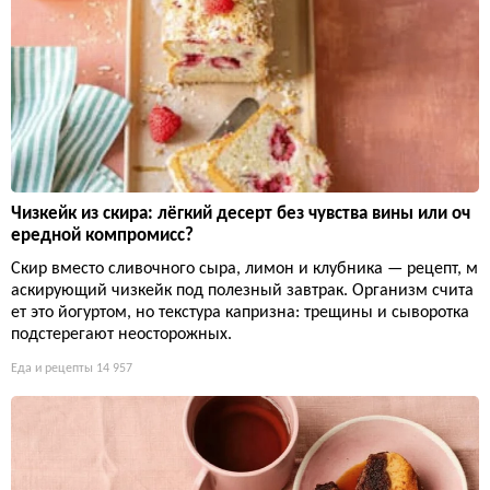
Чизкейк из скира: лёгкий десерт без чувства вины или оч
ередной компромисс?
Скир вместо сливочного сыра, лимон и клубника — рецепт, м
аскирующий чизкейк под полезный завтрак. Организм счита
ет это йогуртом, но текстура капризна: трещины и сыворотка
подстерегают неосторожных.
Еда и рецепты
14 957