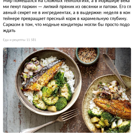
Мир помешался на сложных технологиях, а в Йоркшире века
ми пекут паркин — липкий пряник из овсянки и патоки. Его гл
авный секрет не в ингредиентах, а в выдержке: неделя в кон
тейнере превращает пресный корж в карамельную глубину.
Сарказм в том, что модные кондитеры могли бы просто подо
ждать
Еда и рецепты
11 581