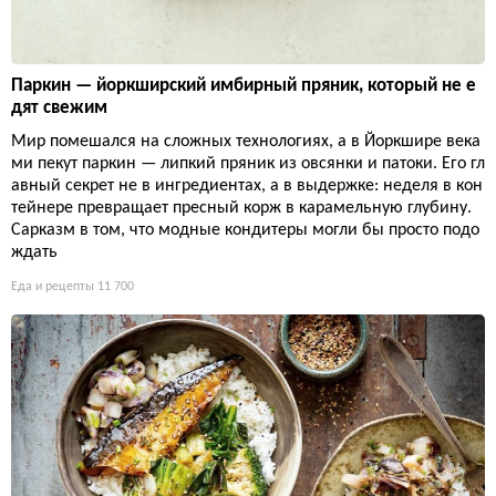
Паркин — йоркширский имбирный пряник, который не е
дят свежим
Мир помешался на сложных технологиях, а в Йоркшире века
ми пекут паркин — липкий пряник из овсянки и патоки. Его гл
авный секрет не в ингредиентах, а в выдержке: неделя в кон
тейнере превращает пресный корж в карамельную глубину.
Сарказм в том, что модные кондитеры могли бы просто подо
ждать
Еда и рецепты
11 700