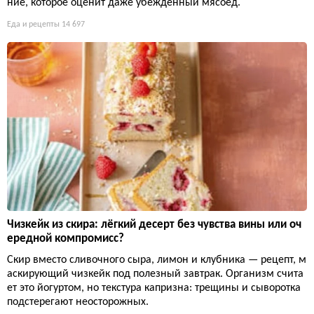
ние, которое оценит даже убежденный мясоед.
Еда и рецепты
14 697
Чизкейк из скира: лёгкий десерт без чувства вины или оч
ередной компромисс?
Скир вместо сливочного сыра, лимон и клубника — рецепт, м
аскирующий чизкейк под полезный завтрак. Организм счита
ет это йогуртом, но текстура капризна: трещины и сыворотка
подстерегают неосторожных.