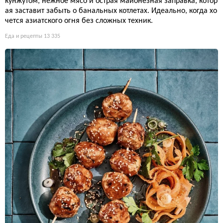
кунжутом, нежное мясо и острая майонезная заправка, котор
ая заставит забыть о банальных котлетах. Идеально, когда хо
чется азиатского огня без сложных техник.
Еда и рецепты
13 335