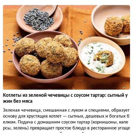
Котлеты из зеленой чечевицы с соусом тартар: сытный у
жин без мяса
Зеленая чечевица, смешанная с луком и специями, образует
основу для хрустящих котлет — сытных, дешевых и богатых б
елком. Подача с домашним соусом тартар (корнишоны, капе
рсы, зелень) превращает простое блюдо в ресторанное угоще