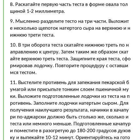
8. Раскатайте первую часть теста в форме овала тол
щиной 1-2 миллиметра.
9. Мысленно разделите тесто на три части. Выложит
е несколько щепоток натертого сыра на верхнюю и н
ижнюю трети теста.
10. В три оборота теста скатайте нижнюю треть по н
аправлению к центру. Затем таким же образом скат
айте верхнюю треть теста. Защипните края теста, сфо
рмировав лодочку. Повторите процедуру с оставши
мся тестом.
11. Выстелите противень для запекания пекарской б
умагой или присыпьте тонким слоем пшеничной му
ки. Выложите подготовленные лодочки из теста на п
ротивень. Заполните лодочки натертым сыром. Для
получения наилучшего результата, начинки в хачапу
ри по-аджарски должно быть столько же, сколько и
теста или немного меньше. Подготовленные хачапур
и поместите в разогретую до 180-200 градусов духов
ку и выпекайте 10-12 минут. Ориентируйтесь на гото