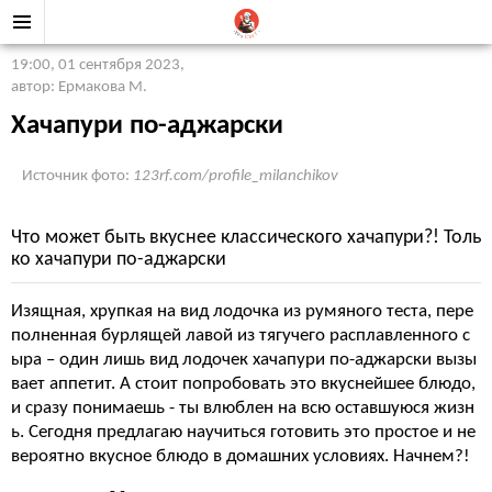
19:00, 01 сентября 2023
,
автор: Ермакова М.
Хачапури по-аджарски
Источник фото:
123rf.com/profile_milanchikov
Что может быть вкуснее классического хачапури?! Толь
ко хачапури по-аджарски
Изящная, хрупкая на вид лодочка из румяного теста, пере
полненная бурлящей лавой из тягучего расплавленного с
ыра – один лишь вид лодочек хачапури по-аджарски вызы
вает аппетит. А стоит попробовать это вкуснейшее блюдо,
и сразу понимаешь - ты влюблен на всю оставшуюся жизн
ь. Сегодня предлагаю научиться готовить это простое и не
вероятно вкусное блюдо в домашних условиях. Начнем?!