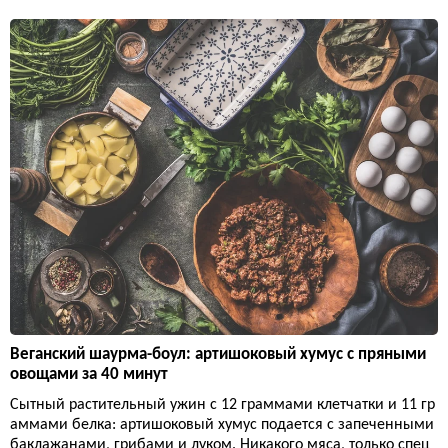
Веганский шаурма-боул: артишоковый хумус с пряными
овощами за 40 минут
Сытный растительный ужин с 12 граммами клетчатки и 11 гр
аммами белка: артишоковый хумус подается с запеченными
баклажанами, грибами и луком. Никакого мяса, только спец