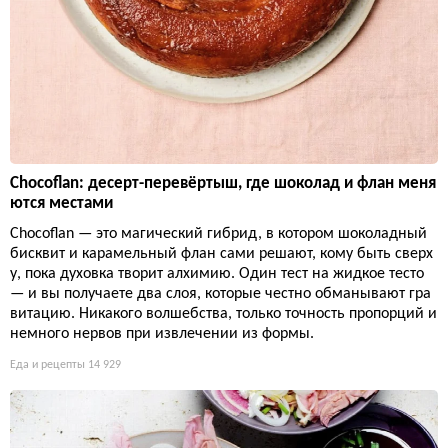
Chocoflan: десерт-перевёртыш, где шоколад и флан меня
ются местами
Chocoflan — это магический гибрид, в котором шоколадный
бисквит и карамельный флан сами решают, кому быть сверх
у, пока духовка творит алхимию. Один тест на жидкое тесто
— и вы получаете два слоя, которые честно обманывают гра
витацию. Никакого волшебства, только точность пропорций и
немного нервов при извлечении из формы.
Еда и рецепты
14 929