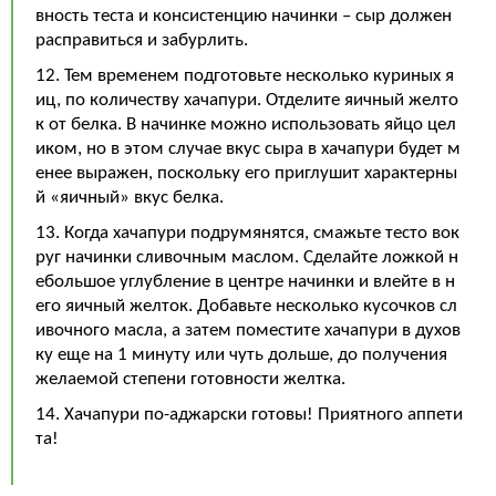
вность теста и консистенцию начинки – сыр должен
расправиться и забурлить.
12. Тем временем подготовьте несколько куриных я
иц, по количеству хачапури. Отделите яичный желто
к от белка. В начинке можно использовать яйцо цел
иком, но в этом случае вкус сыра в хачапури будет м
енее выражен, поскольку его приглушит характерны
й «яичный» вкус белка.
13. Когда хачапури подрумянятся, смажьте тесто вок
руг начинки сливочным маслом. Сделайте ложкой н
ебольшое углубление в центре начинки и влейте в н
его яичный желток. Добавьте несколько кусочков сл
ивочного масла, а затем поместите хачапури в духов
ку еще на 1 минуту или чуть дольше, до получения
желаемой степени готовности желтка.
14. Хачапури по-аджарски готовы! Приятного аппети
та!