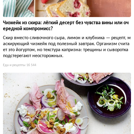
Чизкейк из скира: лёгкий десерт без чувства вины или оч
ередной компромисс?
Скир вместо сливочного сыра, лимон и клубника — рецепт, м
аскирующий чизкейк под полезный завтрак. Организм счита
ет это йогуртом, но текстура капризна: трещины и сыворотка
подстерегают неосторожных.
Еда и рецепты
16 544