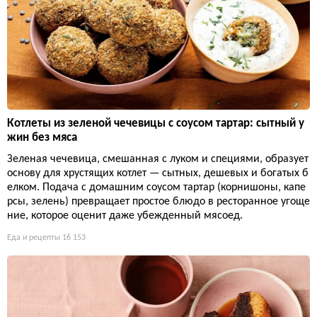
Котлеты из зеленой чечевицы с соусом тартар: сытный у
жин без мяса
Зеленая чечевица, смешанная с луком и специями, образует
основу для хрустящих котлет — сытных, дешевых и богатых б
елком. Подача с домашним соусом тартар (корнишоны, капе
рсы, зелень) превращает простое блюдо в ресторанное угоще
ние, которое оценит даже убежденный мясоед.
Еда и рецепты
16 153