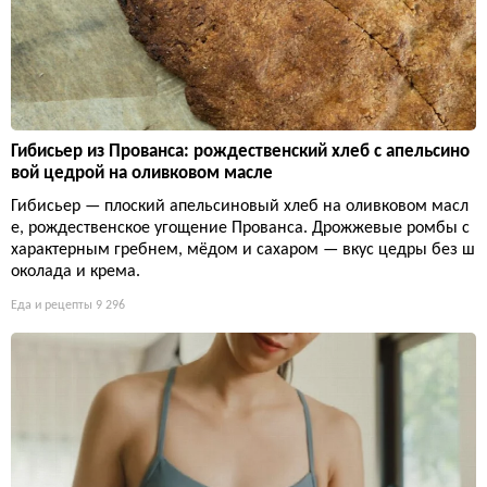
Гибисьер из Прованса: рождественский хлеб с апельсино
вой цедрой на оливковом масле
Гибисьер — плоский апельсиновый хлеб на оливковом масл
е, рождественское угощение Прованса. Дрожжевые ромбы с
характерным гребнем, мёдом и сахаром — вкус цедры без ш
околада и крема.
Еда и рецепты
9 296