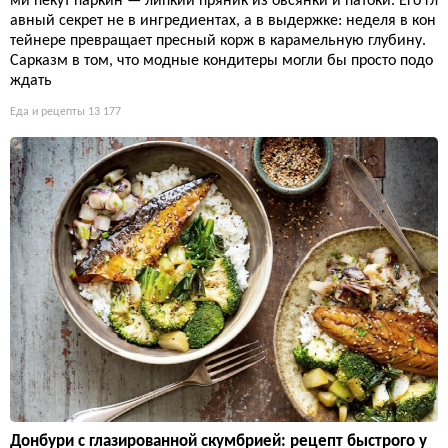
ми пекут паркин — липкий пряник из овсянки и патоки. Его гл
авный секрет не в ингредиентах, а в выдержке: неделя в кон
тейнере превращает пресный корж в карамельную глубину.
Сарказм в том, что модные кондитеры могли бы просто подо
ждать
Еда и рецепты
13 177
Донбури с глазированной скумбрией: рецепт быстрого у