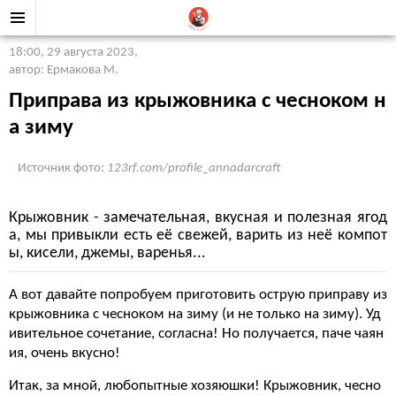
18:00, 29 августа 2023
,
автор: Ермакова М.
Приправа из крыжовника с чесноком н
а зиму
Источник фото:
123rf.com/profile_annadarcraft
Крыжовник - замечательная, вкусная и полезная ягод
а, мы привыкли есть её свежей, варить из неё компот
ы, кисели, джемы, варенья...
А вот давайте попробуем приготовить острую приправу из
крыжовника с чесноком на зиму (и не только на зиму). Уд
ивительное сочетание, согласна! Но получается, паче чаян
ия, очень вкусно!
Итак, за мной, любопытные хозяюшки! Крыжовник, чесно