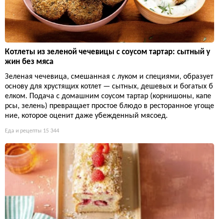
Котлеты из зеленой чечевицы с соусом тартар: сытный у
жин без мяса
Зеленая чечевица, смешанная с луком и специями, образует
основу для хрустящих котлет — сытных, дешевых и богатых б
елком. Подача с домашним соусом тартар (корнишоны, капе
рсы, зелень) превращает простое блюдо в ресторанное угоще
ние, которое оценит даже убежденный мясоед.
Еда и рецепты
15 344