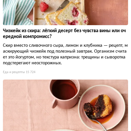
Чизкейк из скира: лёгкий десерт без чувства вины или оч
ередной компромисс?
Скир вместо сливочного сыра, лимон и клубника — рецепт, м
аскирующий чизкейк под полезный завтрак. Организм счита
ет это йогуртом, но текстура капризна: трещины и сыворотка
подстерегают неосторожных.
Еда и рецепты
15 724