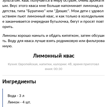
зультатом. Квас получается в меру острым, очень ароматн
ым. Вкус этого кваса мне больше напоминает лимонад из
детства, типа "Буратино" или "Дюшес". Мои дети с удовол
ьствием пьют лимонный квас, и как только в холодильник
е заканчивается очередная бутылочка, бегут и просят повт
орить.
Лимоны хорошо намыть и обдать кипятком, затем обсуши
ть. Воду для кваса лучше взять родниковую или фильтрова
нную.
Лимонный квас
Кухня: Европейская, напитки, калории: 48, время приготовл
ения: 00:30
Ингредиенты
Вода - 3 л
Лимон - 4 шт.