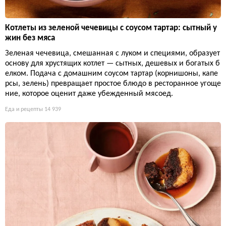
Котлеты из зеленой чечевицы с соусом тартар: сытный у
жин без мяса
Зеленая чечевица, смешанная с луком и специями, образует
основу для хрустящих котлет — сытных, дешевых и богатых б
елком. Подача с домашним соусом тартар (корнишоны, капе
рсы, зелень) превращает простое блюдо в ресторанное угоще
ние, которое оценит даже убежденный мясоед.
Еда и рецепты
14 939