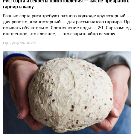
Рис: сорта и секреты приготовления — как не превратить
гарнир в кашу
Разные сорта риса требуют разного подхода: круглозерный —
для ризотто, длиннозерный — для рассыпчатого гарнира. Пр
омывать обязательно! Соотношение воды — 2:1. Сарказм: ед
инственное, что сложнее, — это сварить яйцо всмятку.
Еда и рецепты
16 288