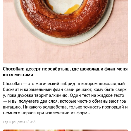
Chocoflan: десерт-перевёртыш, где шоколад и флан меня
ются местами
Chocoflan — это магический гибрид, в котором шоколадный
бисквит и карамельный флан сами решают, кому быть сверх
у, пока духовка творит алхимию. Один тест на жидкое тесто
— и вы получаете два слоя, которые честно обманывают гра
витацию. Никакого волшебства, только точность пропорций и
немного нервов при извлечении из формы.
Еда и рецепты
16 356