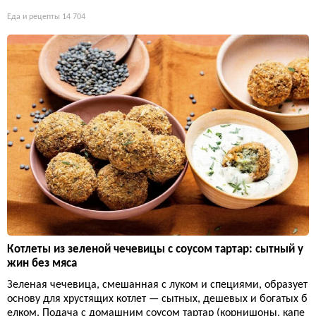
Еда и рецепты
14 704
Котлеты из зеленой чечевицы с соусом тартар: сытный у
жин без мяса
Зеленая чечевица, смешанная с луком и специями, образует
основу для хрустящих котлет — сытных, дешевых и богатых б
елком. Подача с домашним соусом тартар (корнишоны, капе