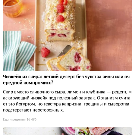
Чизкейк из скира: лёгкий десерт без чувства вины или оч
ередной компромисс?
Скир вместо сливочного сыра, лимон и клубника — рецепт, м
аскирующий чизкейк под полезный завтрак. Организм счита
ет это йогуртом, но текстура капризна: трещины и сыворотка
подстерегают неосторожных.
Еда и рецепты
16 496