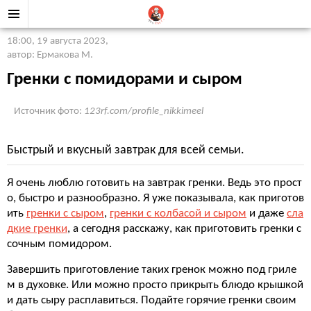
18:00, 19 августа 2023
,
автор: Ермакова М.
Гренки с помидорами и сыром
Источник фото:
123rf.com/profile_nikkimeel
Быстрый и вкусный завтрак для всей семьи.
Я очень люблю готовить на завтрак гренки. Ведь это прост
о, быстро и разнообразно. Я уже показывала, как приготов
ить
гренки с сыром
,
гренки с колбасой и сыром
и даже
сла
дкие гренки
, а сегодня расскажу, как приготовить гренки с
сочным помидором.
Завершить приготовление таких гренок можно под гриле
м в духовке. Или можно просто прикрыть блюдо крышкой
и дать сыру расплавиться. Подайте горячие гренки своим