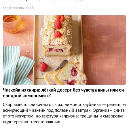
Еда и рецепты
14 161
Чизкейк из скира: лёгкий десерт без чувства вины или оч
ередной компромисс?
Скир вместо сливочного сыра, лимон и клубника — рецепт, м
аскирующий чизкейк под полезный завтрак. Организм счита
ет это йогуртом, но текстура капризна: трещины и сыворотка
подстерегают неосторожных.