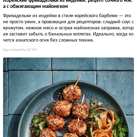
Корейские фрикадельки из индейки: рецепт сочного мяс
а с обжигающим майонезом
Фрикадельки из индейки в стиле корейского барбекю — это
не просто ужин, а провокация для рецепторов: сладкий соус с
кунжутом, нежное мясо и острая майонезная заправка, котор
ая заставит забыть о банальных котлетах. Идеально, когда хо
чется азиатского огня без сложных техник.
Еда и рецепты
12 595