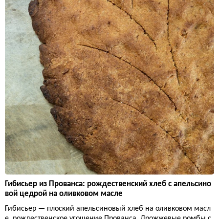
Гибисьер из Прованса: рождественский хлеб с апельсино
вой цедрой на оливковом масле
Гибисьер — плоский апельсиновый хлеб на оливковом масл
е, рождественское угощение Прованса. Дрожжевые ромбы с