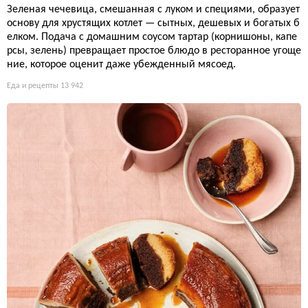
Зеленая чечевица, смешанная с луком и специями, образует
основу для хрустящих котлет — сытных, дешевых и богатых б
елком. Подача с домашним соусом тартар (корнишоны, капе
рсы, зелень) превращает простое блюдо в ресторанное угоще
ние, которое оценит даже убежденный мясоед.
Еда и рецепты
13 942