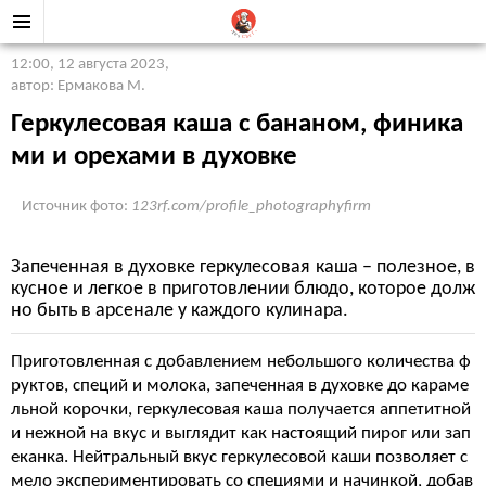
12:00, 12 августа 2023
,
автор: Ермакова М.
Геркулесовая каша с бананом, финика
ми и орехами в духовке
Источник фото:
123rf.com/profile_photographyfirm
Запеченная в духовке геркулесовая каша – полезное, в
кусное и легкое в приготовлении блюдо, которое долж
но быть в арсенале у каждого кулинара.
Приготовленная с добавлением небольшого количества ф
руктов, специй и молока, запеченная в духовке до караме
льной корочки, геркулесовая каша получается аппетитной
и нежной на вкус и выглядит как настоящий пирог или зап
еканка. Нейтральный вкус геркулесовой каши позволяет с
мело экспериментировать со специями и начинкой, добав