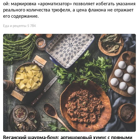
ой: маркировка «ароматизатор» позволяет избегать указания
реального количества трюфеля, а цена флакона не отражает
его содержание.
Еда и рецепты
5 784
Веганский шаурма-боул: артишоковый хумус с пряными