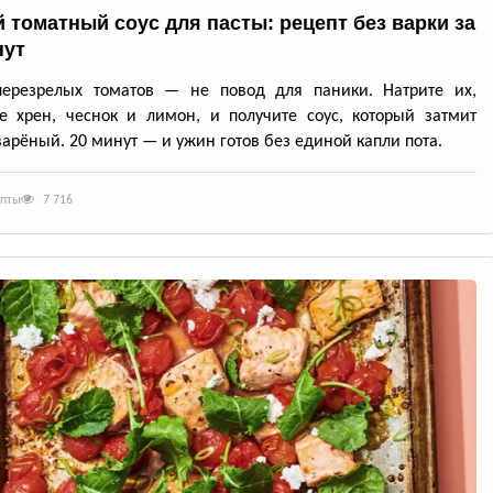
 томатный соус для пасты: рецепт без варки за
нут
перезрелых томатов — не повод для паники. Натрите их,
е хрен, чеснок и лимон, и получите соус, который затмит
арёный. 20 минут — и ужин готов без единой капли пота.
епты
7 716