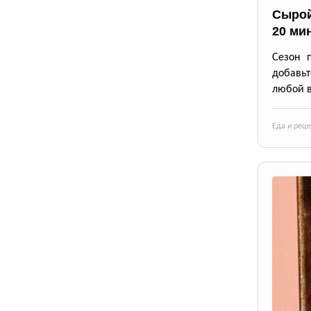
Сырой
20 ми
Сезон 
добавьт
любой в
Еда и рец