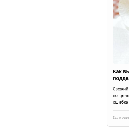
Как в
подде
Свежий 
по цене
ошибка 
Еда и рец