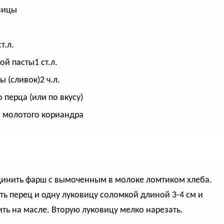
вицы
т.л.
ой пасты1 ст.л.
ы (сливок)2 ч.л.
 перца (или по вкусу)
л. молотого кориандра
динить фарш с вымоченным в молоке ломтиком хлеба.
ть перец и одну луковицу соломкой длиной 3-4 см и
ть на масле. Вторую луковицу мелко нарезать.