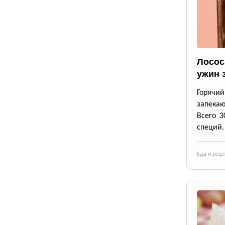
Лосос
ужин 
Горячи
запека
Всего 3
специй.
Еда и рец