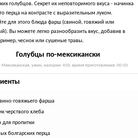
ких голубцов. Секрет их неповторимого вкуса - начинка
го перца на контрасте с выразительным луком.
те для этого блюда фарш (свиной, говяжий или
). Вы можете легко разнообразить вкус, добавив в
ример, чеснок или сушеные травы.
Голубцы по-мексикански
: Мексиканская, ужин, калории: 450, время приготовления: 00:50
иенты
 свино-говяжьего фарша
ик черствого хлеба
 для пропитки
ных болгарских перца