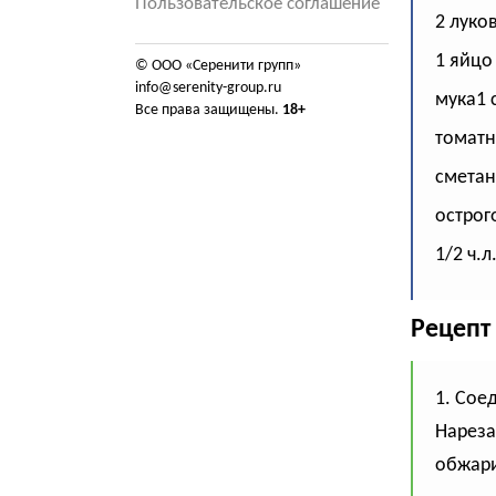
Пользовательское соглашение
2 луко
1 яйцо
© ООО «Серенити групп»
info@serenity-group.ru
мука1 с
Все права защищены.
18+
томатн
сметан
острого
1/2 ч.
Рецепт
1. Сое
Нареза
обжари