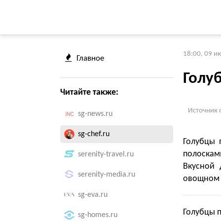
18:00, 09 и
Главное
Голу
Читайте также:
Источник 
sg-news.ru
sg-chef.ru
Голубцы 
полоска
serenity-travel.ru
Вкусной 
serenity-media.ru
овощном 
sg-eva.ru
Голубцы п
sg-homes.ru