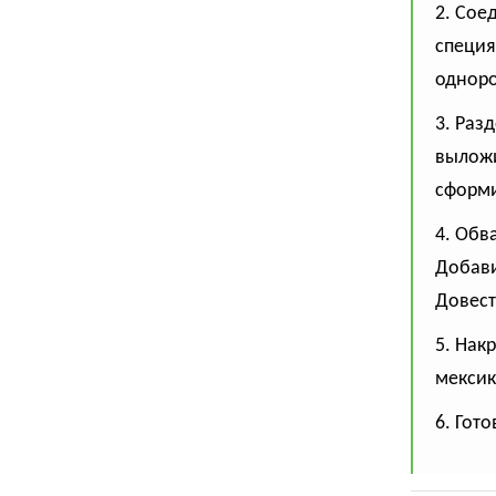
2. Сое
специя
одноро
3. Раз
выложи
сформи
4. Обв
Добави
Довест
5. Нак
мексик
6. Гот