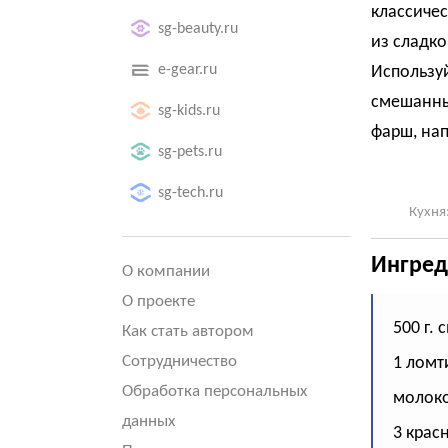
классичес
sg-beauty.ru
из сладко
e-gear.ru
Используй
смешанный
sg-kids.ru
фарш, нап
sg-pets.ru
sg-tech.ru
Кухня
Ингред
О компании
О проекте
500 г.
Как стать автором
Сотрудничество
1 ломт
Обработка персональных
молоко
данных
3 крас