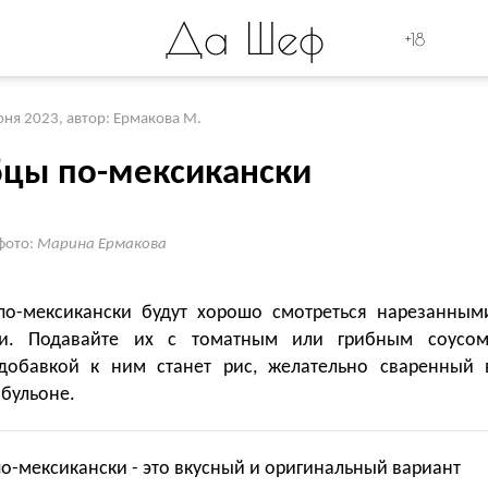
Да Шеф
+18
юня 2023
,
автор: Ермакова М.
бцы по-мексикански
фото:
Марина Ермакова
по-мексикански будут хорошо смотреться нарезанным
ми. Подавайте их с томатным или грибным соусом
добавкой к ним станет рис, желательно сваренный 
бульоне.
о-мексикански - это вкусный и оригинальный вариант