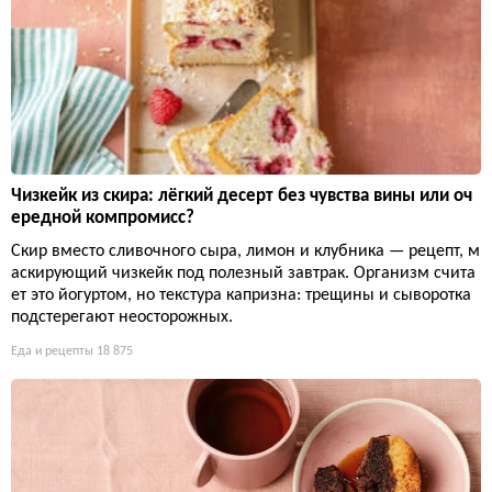
Чизкейк из скира: лёгкий десерт без чувства вины или оч
ередной компромисс?
Скир вместо сливочного сыра, лимон и клубника — рецепт, м
аскирующий чизкейк под полезный завтрак. Организм счита
ет это йогуртом, но текстура капризна: трещины и сыворотка
подстерегают неосторожных.
Еда и рецепты
18 875