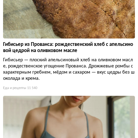
Гибисьер из Прованса: рождественский хлеб с апельсино
вой цедрой на оливковом масле
Гибисьер — плоский апельсиновый хлеб на оливковом масл
е, рождественское угощение Прованса. Дрожжевые ромбы с
характерным гребнем, мёдом и сахаром — вкус цедры без ш
околада и крема.
Еда и рецепты
11 540