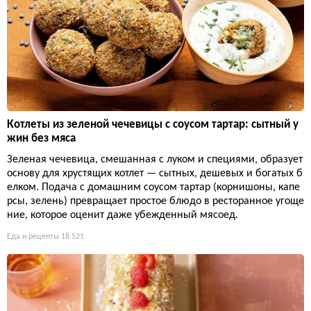
Котлеты из зеленой чечевицы с соусом тартар: сытный у
жин без мяса
Зеленая чечевица, смешанная с луком и специями, образует
основу для хрустящих котлет — сытных, дешевых и богатых б
елком. Подача с домашним соусом тартар (корнишоны, капе
рсы, зелень) превращает простое блюдо в ресторанное угоще
ние, которое оценит даже убежденный мясоед.
Еда и рецепты
18 521