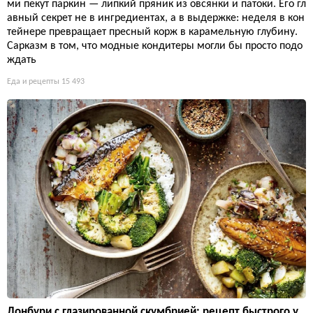
ми пекут паркин — липкий пряник из овсянки и патоки. Его гл
авный секрет не в ингредиентах, а в выдержке: неделя в кон
тейнере превращает пресный корж в карамельную глубину.
Сарказм в том, что модные кондитеры могли бы просто подо
ждать
Еда и рецепты
15 493
Донбури с глазированной скумбрией: рецепт быстрого у