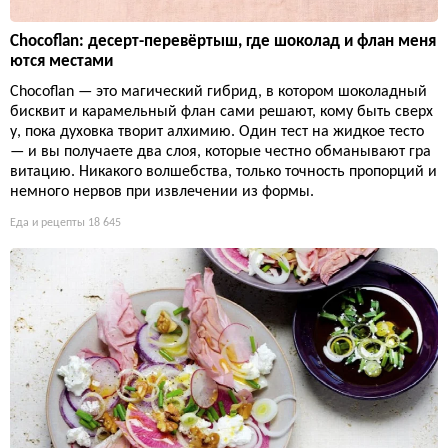
Chocoflan: десерт-перевёртыш, где шоколад и флан меня
ются местами
Chocoflan — это магический гибрид, в котором шоколадный
бисквит и карамельный флан сами решают, кому быть сверх
у, пока духовка творит алхимию. Один тест на жидкое тесто
— и вы получаете два слоя, которые честно обманывают гра
витацию. Никакого волшебства, только точность пропорций и
немного нервов при извлечении из формы.
Еда и рецепты
18 645