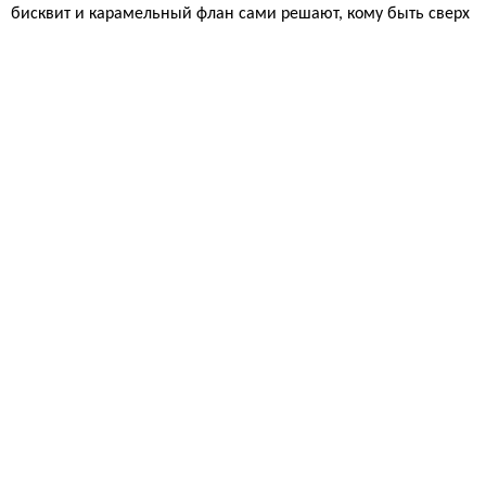
бисквит и карамельный флан сами решают, кому быть сверх
у, пока духовка творит алхимию. Один тест на жидкое тесто
— и вы получаете два слоя, которые честно обманывают гра
витацию. Никакого волшебства, только точность пропорций и
немного нервов при извлечении из формы.
Еда и рецепты
14 863