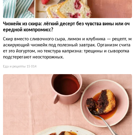
Чизкейк из скира: лёгкий десерт без чувства вины или оч
ередной компромисс?
Скир вместо сливочного сыра, лимон и клубника — рецепт, м
аскирующий чизкейк под полезный завтрак. Организм счита
ет это йогуртом, но текстура капризна: трещины и сыворотка
подстерегают неосторожных.
Еда и рецепты
15 014