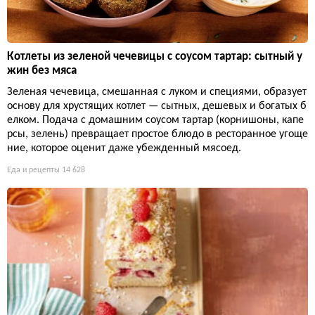
Котлеты из зеленой чечевицы с соусом тартар: сытный у
жин без мяса
Зеленая чечевица, смешанная с луком и специями, образует
основу для хрустящих котлет — сытных, дешевых и богатых б
елком. Подача с домашним соусом тартар (корнишоны, капе
рсы, зелень) превращает простое блюдо в ресторанное угоще
ние, которое оценит даже убежденный мясоед.
Еда и рецепты
14 628