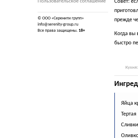
Пользовательское соглашение
Совет: е
приготовл
© ООО «Серенити групп»
прежде че
info@serenity-group.ru
Все права защищены.
18+
Когда вы 
быстро пе
Кухня:
Ингред
Яйца к
Тертая
Сливки 
Оливков