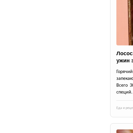
Лосос
ужин 
Горячи
запека
Всего 3
специй.
Еда и рец