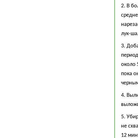
2. В б
средне
нареза
лук-ша
3. Доб
период
около 
пока о
черным
4. Выл
выложи
5. Уби
не схв
12 мин