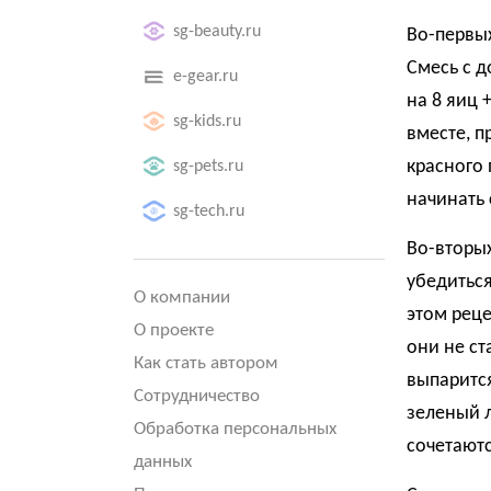
sg-beauty.ru
Во-первы
Смесь с д
e-gear.ru
на 8 яиц 
sg-kids.ru
вместе, п
красного 
sg-pets.ru
начинать 
sg-tech.ru
Во-вторых
убедиться
О компании
этом реце
О проекте
они не ст
Как стать автором
выпарится
Сотрудничество
зеленый л
Обработка персональных
сочетаютс
данных