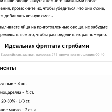
сли ваши овощи кажутся немного влажными после
ения, промокните их, чтобы убедиться, что они сухие,
м добавлять яичную смесь.
выливаете яйца на приготовленные овощи, не забудьте
ремешать все это, чтобы распределить их равномерно.
Идеальная фриттата с грибами
 Европейская, завтрак, калории: 273, время приготовления: 00:40
иенты
рупные – 8 шт.
 моцарелла – ¾ ст.
20-30% - 1/3 ст.
ое масло – 2 ст. л.