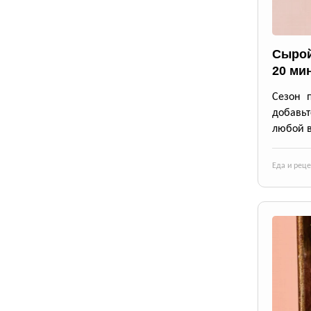
Сырой
20 ми
Сезон 
добавьт
любой в
Еда и рец