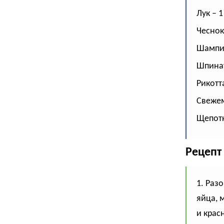
Лук – 1
Чеснок
Шампин
Шпинат
Рикотта
Свеже
Щепотк
Рецепт
1. Раз
яйца, 
и крас