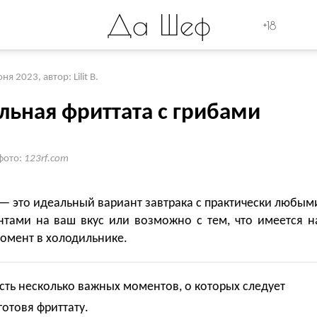
Да Шеф
+18
юня 2023
,
автор: Lilit B.
льная фриттата с грибами
фото:
123rf.com
— это идеальный вариант завтрака с практически любым
нтами на ваш вкус или возможно с тем, что имеется н
омент в холодильнике.
сть несколько важных моментов, о которых следует
готовя фриттату.