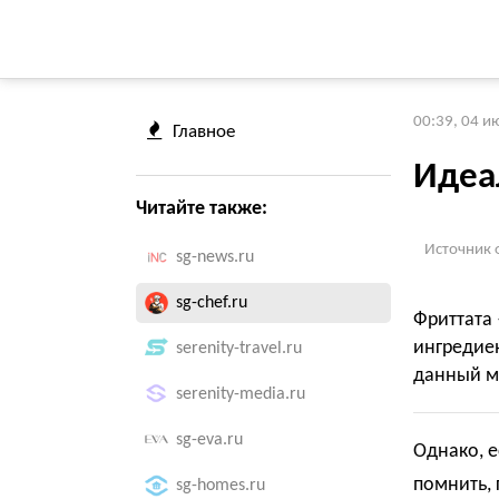
00:39, 04 и
Главное
Идеа
Читайте также:
Источник 
sg-news.ru
sg-chef.ru
Фриттата 
ингредие
serenity-travel.ru
данный м
serenity-media.ru
sg-eva.ru
Однако, е
помнить, 
sg-homes.ru