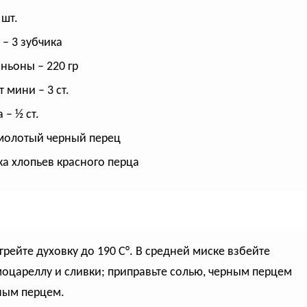
 шт.
 – 3 зубчика
ьоны – 220 гр
 мини – 3 ст.
 – ½ ст.
молотый черный перец
а хлопьев красного перца
огрейте духовку до 190 С°. В средней миске взбейте
моцареллу и сливки; приправьте солью, черным перцем
ным перцем.