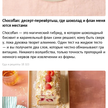
Chocoflan: десерт-перевёртыш, где шоколад и флан меня
ются местами
Chocoflan — это магический гибрид, в котором шоколадный
бисквит и карамельный флан сами решают, кому быть сверх
у, пока духовка творит алхимию. Один тест на жидкое тесто
— и вы получаете два слоя, которые честно обманывают гра
витацию. Никакого волшебства, только точность пропорций и
немного нервов при извлечении из формы.
Еда и рецепты
18 323