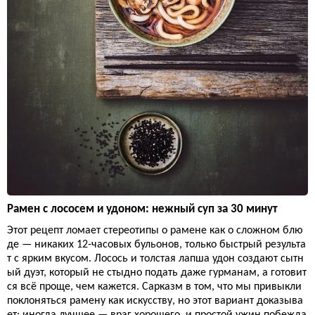
Рамен с лососем и удоном: нежный суп за 30 минут
Этот рецепт ломает стереотипы о рамене как о сложном блю
де — никаких 12-часовых бульонов, только быстрый результа
т с ярким вкусом. Лосось и толстая лапша удон создают сытн
ый дуэт, который не стыдно подать даже гурманам, а готовит
ся всё проще, чем кажется. Сарказм в том, что мы привыкли
поклоняться рамену как искусству, но этот вариант доказыва
ет: иногда лучшее — враг хорошего, и простой ужин побежда