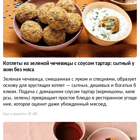
Котлеты из зеленой чечевицы с соусом тартар: сытный у
жин без мяса
Зеленая чечевица, смешанная с луком и специями, образует
основу для хрустящих котлет — сытных, дешевых и богатых б
елком. Подача с домашним соусом тартар (корнишоны, капе
рсы, зелень) превращает простое блюдо в ресторанное угоще
ние, которое оценит даже убежденный мясоед.
Еда и рецепты
18 185