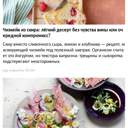
Чизкейк из скира: лёгкий десерт без чувства вины или оч
ередной компромисс?
Скир вместо сливочного сыра, лимон и клубника — рецепт, м
аскирующий чизкейк под полезный завтрак. Организм счита
ет это йогуртом, но текстура капризна: трещины и сыворотка
подстерегают неосторожных.
Еда и рецепты
18 554