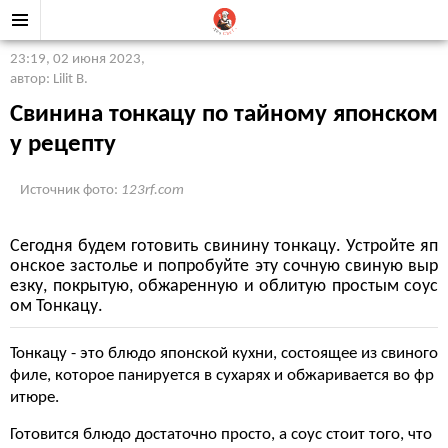
23:19, 02 июня 2023
,
автор: Lilit B.
Свинина тонкацу по тайному японском
у рецепту
Источник фото:
123rf.com
Сегодня будем готовить свинину тонкацу. Устройте яп
онское застолье и попробуйте эту сочную свиную выр
езку, покрытую, обжаренную и облитую простым соус
ом Тонкацу.
Тонкацу - это блюдо японской кухни, состоящее из свиного
филе, которое панируется в сухарях и обжаривается во фр
итюре.
Готовится блюдо достаточно просто, а соус стоит того, что