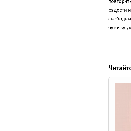
повторить
радости 
свободных
чуточку у
Читайт