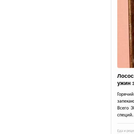
Лосос
ужин 
Горячи
запека
Всего 3
специй.
Еда и рец