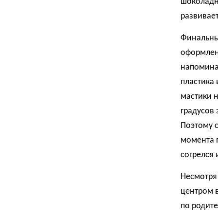
шоколадн
развивает
Финальный
оформлени
напоминаю
пластика 
мастики 
градусов 
Поэтому с
момента п
согрелся 
Несмотря 
центром 
по родите