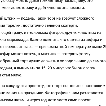
ую базу можно даже трёхлетнему помощнику, это
 мелкую моторику и даёт чувство значимости.
 штрих — подача. Такой торт не требует сложного
я тарелки: достаточно зелёной скатерти,
щей траву, и нескольких фигурок других животных из
или мармелада. Важно помнить, что овечка из зефира и
не переносит жары — при комнатной температуре выше 2
зефир может потечь, а мастика — потерять форму.
обранный торт лучше держать в холодильнике до самого
одачи, а вынимать за 15–20 минут, чтобы он слегка
и стал мягче.
на кажущуюся простоту, этот торт становится настоящим
внимания на празднике. Фотографии с ним разлетаются
льским чатам, и через год дети часто сами просят