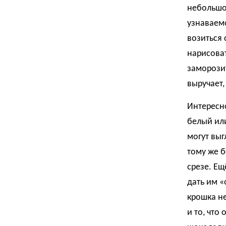
небольшой
узнаваемо
возиться 
нарисова
заморозит
выручает,
Интересно
белый ил
могут вы
тому же б
срезе. Ещ
дать им «
крошка не
и то, что