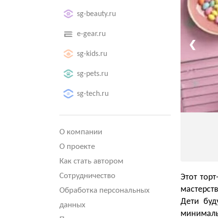
sg-beauty.ru
e-gear.ru
❮
sg-kids.ru
sg-pets.ru
sg-tech.ru
О компании
О проекте
Как стать автором
Сотрудничество
Этот торт
мастерств
Обработка персональных
Дети буд
данных
минималь