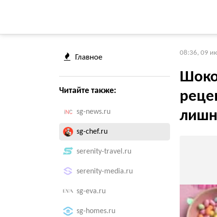
08:36, 09 и
Главное
Шоко
Читайте также:
рецеп
sg-news.ru
лишн
sg-chef.ru
serenity-travel.ru
serenity-media.ru
sg-eva.ru
sg-homes.ru