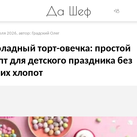
Да Шеф
+18
юля 2026
,
автор: Градский Олег
ладный торт-овечка: простой
т для детского праздника без
их хлопот