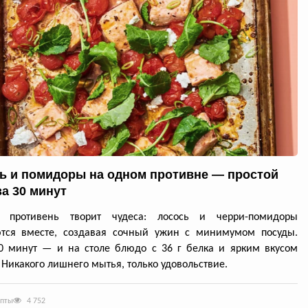
ь и помидоры на одном противне — простой
за 30 минут
й противень творит чудеса: лосось и черри-помидоры
ются вместе, создавая сочный ужин с минимумом посуды.
0 минут — и на столе блюдо с 36 г белка и ярким вкусом
 Никакого лишнего мытья, только удовольствие.
епты
4 752