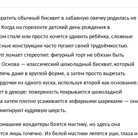
ратить обычный бисквит в забавную овечку родилась не
 Когда на горизонте детский день рождения в
м стиле или просто хочется удивить ребёнка, сложные
ные конструкции часто пугают своей трудоёмкостью.
пт ломает стереотип: фигурный торт не обязан быть
 Основа — классический шоколадный бисквит, который
ечь даже в круглой форме, а затем просто вырезать
рдочки из одного куска, используя второй как основание
ет в декоре: поверхность покрывается шоколадной
, а затем плотно усаживается зефирными шариками — он
имитируют кудрявую шерсть.
омашние кондитеры боятся мастику, но здесь она
тся лишь точечно. Из белой мастики лепятся уши, глаза и