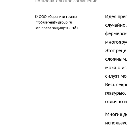
Пользовательское соглашение
Идея прев
© ООО «Серенити групп»
info@serenity-group.ru
случайно.
Все права защищены.
18+
фермерско
многоярус
Этот реце
сложным.
можно исп
силуэт мо
Весь секр
глазурью
отлично 
Многие д
используе