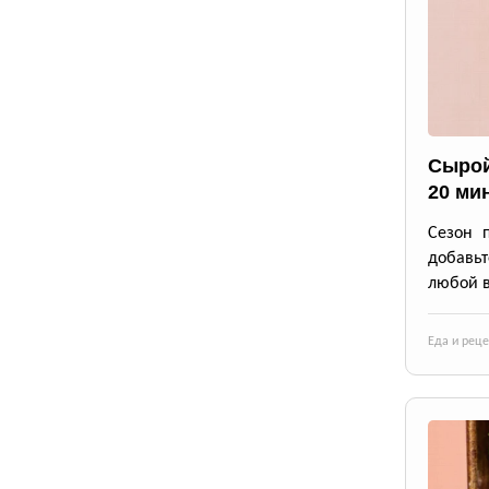
Сырой
20 ми
Сезон 
добавьт
любой в
Еда и рец