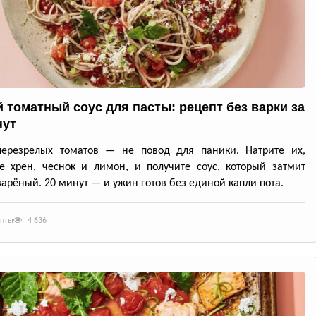
 томатный соус для пасты: рецепт без варки за
нут
перезрелых томатов — не повод для паники. Натрите их,
е хрен, чеснок и лимон, и получите соус, который затмит
арёный. 20 минут — и ужин готов без единой капли пота.
епты
4 636