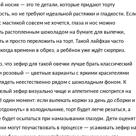
 носик — это те детали, которые придают торту
сть, но не требуют идеальной растяжки и гладкости. Есл
с мастикой совсем не хочется, глаза и нос можно
ть растопленным шоколадом на бумаге для выпечки,
ь и просто переложить на торт. Такой лайфхак часто
 когда времени в обрез, а ребёнок уже ждёт сюрприз.
, что зефир для такой овечки лучше брать классический
и розовый — цветные варианты с яркими красителями
глядеть неестественно рядом с шоколадным фоном. К
елый зефир визуально чище и аппетитнее смотрится на
ё один момент: если выпекать коржи за день до сборки и
отдохнуть» в холодильнике, торт будет легче резаться, а
 будет осыпаться при намазывании глазури. Дети оценят
 они могут поучаствовать в процессе — усаживать зефир н