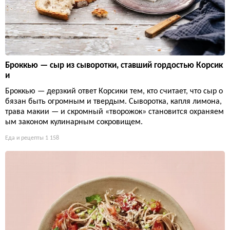
Броккью — сыр из сыворотки, ставший гордостью Корсик
и
Броккью — дерзкий ответ Корсики тем, кто считает, что сыр о
бязан быть огромным и твердым. Сыворотка, капля лимона,
трава макии — и скромный «творожок» становится охраняем
ым законом кулинарным сокровищем.
Еда и рецепты
1 158