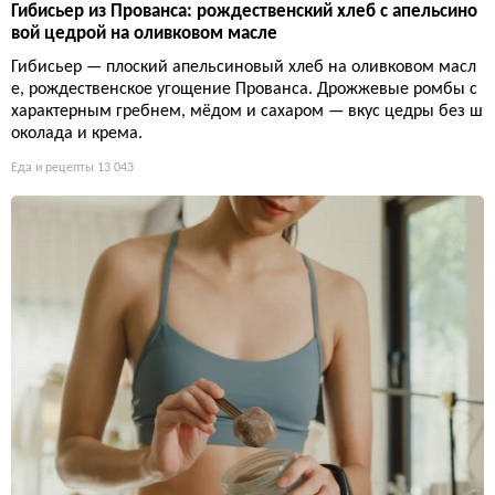
Гибисьер из Прованса: рождественский хлеб с апельсино
вой цедрой на оливковом масле
Гибисьер — плоский апельсиновый хлеб на оливковом масл
е, рождественское угощение Прованса. Дрожжевые ромбы с
характерным гребнем, мёдом и сахаром — вкус цедры без ш
околада и крема.
Еда и рецепты
13 043