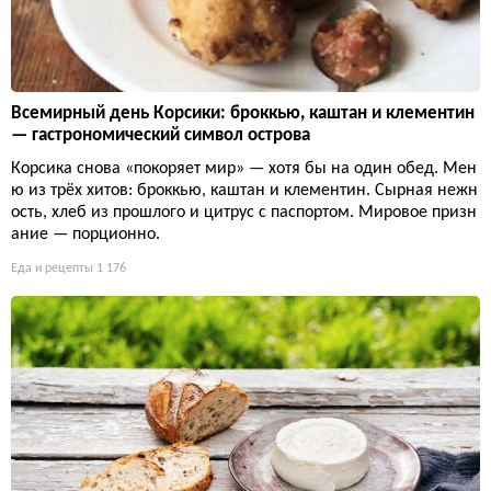
Всемирный день Корсики: броккью, каштан и клементин
— гастрономический символ острова
Корсика снова «покоряет мир» — хотя бы на один обед. Мен
ю из трёх хитов: броккью, каштан и клементин. Сырная нежн
ость, хлеб из прошлого и цитрус с паспортом. Мировое призн
ание — порционно.
Еда и рецепты
1 176