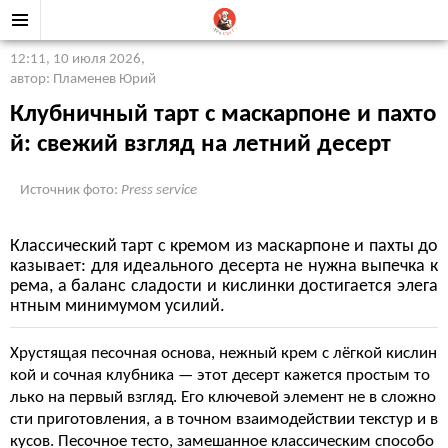
12:11, 10 июля 2026
,
автор: Пламенев Юрий
Клубничный тарт с маскарпоне и пахто
й: свежий взгляд на летний десерт
Источник фото:
Press service
Классический тарт с кремом из маскарпоне и пахты до
казывает: для идеального десерта не нужна выпечка к
рема, а баланс сладости и кислинки достигается элега
нтным минимумом усилий.
Хрустящая песочная основа, нежный крем с лёгкой кислин
кой и сочная клубника — этот десерт кажется простым то
лько на первый взгляд. Его ключевой элемент не в сложно
сти приготовления, а в точном взаимодействии текстур и в
кусов. Песочное тесто, замешанное классическим способо