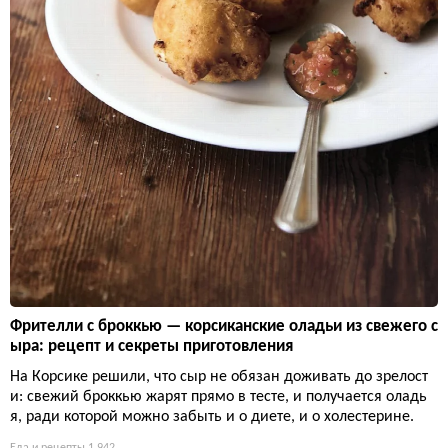
Фрителли с броккью — корсиканские оладьи из свежего с
ыра: рецепт и секреты приготовления
На Корсике решили, что сыр не обязан доживать до зрелост
и: свежий броккью жарят прямо в тесте, и получается оладь
я, ради которой можно забыть и о диете, и о холестерине.