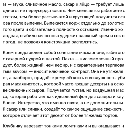
м — мука, сливочное масло, сахар и яйцо — требует лишь
одного: не переусердствовать. Чем меньше вы работаете с
тестом, тем более рассыпчатой и хрустящей получится осн
ова после выпечки. Выпекается корж отдельно до золотис
того цвета и обязательно полностью остывает. Именно хо
лодная, стабильная основа удержит влажный крем и сок о
т ягод, не позволяя конструкции расползтись.
Крем представляет собой сочетание маскарпоне, взбитого
с сахарной пудрой и пахтой. Пахта — кисломолочный про
дукт, более жидкий, чем кефир, и с характерным терпкова
тым вкусом — вносит ключевой контраст. Она не утяжеля
ет, а наоборот, придаёт крему лёгкость и воздушность, уби
рая маслянистость, которой часто грешат десерты на осно
ве сливочных сыров. Получается густая, но воздушная мас
са, которая работает как идеальный фон для сладости клу
бники. Интересно, что именно пахта, а не дополнительны
й сахар или сливки, создаёт то самое ощущение свежести,
которое отличает этот десерт от более тяжелых тортов.
Клубнику нарезают тонкими ломтиками и выкладывают н