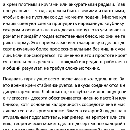
а крем плотными кругами или аккуратными рядами. Глав
ное условие — ягоды должны быть свежими и плотными,
чтобы они не пустили сок до момента подачи. Многие кул
инары советуют слегка припудрить нарезанную клубнику
сахаром и оставить на пять-десять минут: это усиливает а
ромат и придаёт ягодам естественный блеск, но они не те
ряют форму. Этот приём заменяет глазировку и делает де
серт визуально более профессиональным без лишних уси
лий. Если присмотреться, то именно в этой простоте кроет
ся гениальность рецепта — каждый ингредиент работает н
а общий результат, не требуя сложных техник.
Подавать тарт лучше всего после часа в холодильнике. За
это время крем стабилизируется, а вкусы соединяются в е
диную гармонию. Любопытно, что субъективное ощущени
е «легкости» десерта обеспечивается именно пахтой и клу
бникой, хотя основная калорийность сосредоточена в мас
ляном тесте и сырном креме. Замена сахарной пудры на н
атуральный подсластитель, например, на эритрит или сте
вию, теоретически может сделать десерт менее калорийн