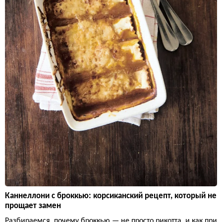
Каннеллони с броккью: корсиканский рецепт, который не
прощает замен
Разбираемся, почему броккью — не просто рикотта, и как при