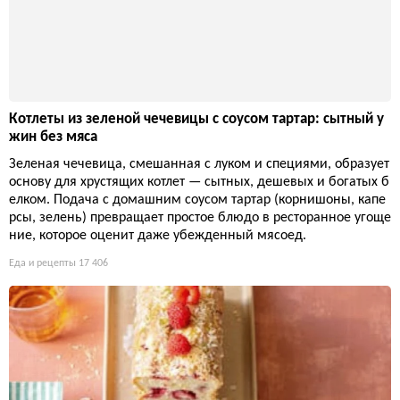
Котлеты из зеленой чечевицы с соусом тартар: сытный у
жин без мяса
Зеленая чечевица, смешанная с луком и специями, образует
основу для хрустящих котлет — сытных, дешевых и богатых б
елком. Подача с домашним соусом тартар (корнишоны, капе
рсы, зелень) превращает простое блюдо в ресторанное угоще
ние, которое оценит даже убежденный мясоед.
Еда и рецепты
17 406