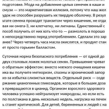
подготовке. Мода на добавление целых семечек в каши и
смузи — это маркетинговая иллюзия, потому что наш жел
удок не способен разрушить их твердую оболочку. В резул
ьтате семена проходят транзитом через кишечник, не отда
вая ни омега-3, ни клетчатку, ни лигнаны. Единственный с
пособ получить от них хоть что-то — размолоть в порошо
к непосредственно перед употреблением. Сделали это зар
анее? Через четверть часа масла окислятся, и продукт стан
ет просто горьким балластом.
Суточная норма безопасного потребления — от одной до
двух столовых ложек молотых семян. Превышение чреват
о обратным эффектом: вместо мягкого очищения кишечн
ика вы получите метеоризм, спазмы и хронический запор
из-за избытка слизистых веществ. Отдельный риск — соде
ржание цианогенных гликозидов, которые в больших доза
х превращаются в цианид. Организм взрослого здорового
человека успешно нейтрализует микродозы, но если есть
по полстакана в день несколько недель, нагрузка на печен
ь станет критической. Для детей, беременных и людей с на