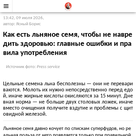
13:42, 09 июля 2026
,
автор: Ясный Борис
Как есть льняное семя, чтобы не навре
дить здоровью: главные ошибки и пра
вила употребления
Источник фото:
Press service
Цельные семена льна бесполезны — они не перевари
ваются. Молоть их нужно непосредственно перед едо
й, иначе жирные кислоты окисляются за 15 минут. Дне
вная норма — не больше двух столовых ложек, иначе
вместо очищения получите вздутие и проблемы с щит
овидной железой.
Льняное семя давно кочует по спискам суперфудов, но ре
альная польза от него появляется только при правильной