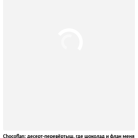
Chocoflan: десерт-перевёртыш, где шоколад и флан меня