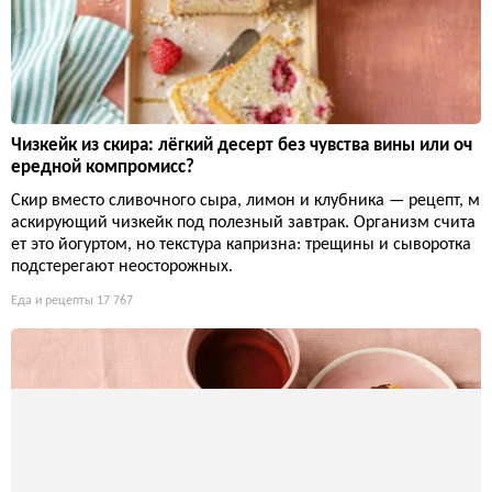
Чизкейк из скира: лёгкий десерт без чувства вины или оч
ередной компромисс?
Скир вместо сливочного сыра, лимон и клубника — рецепт, м
аскирующий чизкейк под полезный завтрак. Организм счита
ет это йогуртом, но текстура капризна: трещины и сыворотка
подстерегают неосторожных.
Еда и рецепты
17 767