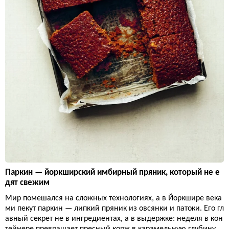
Паркин — йоркширский имбирный пряник, который не е
дят свежим
Мир помешался на сложных технологиях, а в Йоркшире века
ми пекут паркин — липкий пряник из овсянки и патоки. Его гл
авный секрет не в ингредиентах, а в выдержке: неделя в кон
тейнере превращает пресный корж в карамельную глубину.