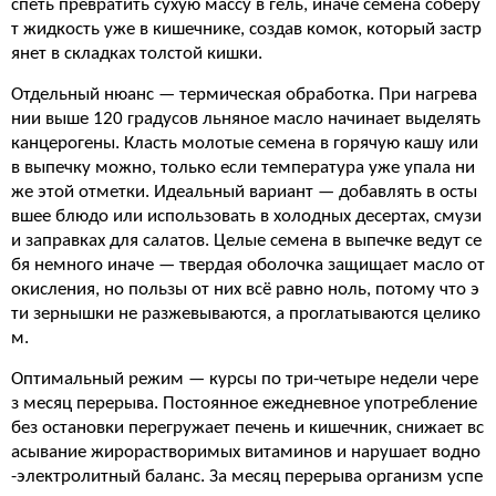
спеть превратить сухую массу в гель, иначе семена соберу
т жидкость уже в кишечнике, создав комок, который застр
янет в складках толстой кишки.
Отдельный нюанс — термическая обработка. При нагрева
нии выше 120 градусов льняное масло начинает выделять
канцерогены. Класть молотые семена в горячую кашу или
в выпечку можно, только если температура уже упала ни
же этой отметки. Идеальный вариант — добавлять в осты
вшее блюдо или использовать в холодных десертах, смузи
и заправках для салатов. Целые семена в выпечке ведут се
бя немного иначе — твердая оболочка защищает масло от
окисления, но пользы от них всё равно ноль, потому что э
ти зернышки не разжевываются, а проглатываются целико
м.
Оптимальный режим — курсы по три-четыре недели чере
з месяц перерыва. Постоянное ежедневное употребление
без остановки перегружает печень и кишечник, снижает вс
асывание жирорастворимых витаминов и нарушает водно
-электролитный баланс. За месяц перерыва организм успе