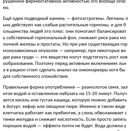
рушенной ферментативной активностью это вообще опас
но.
Ещё один подводный камень — фитоэстрогены. Лигнаны л
ьна действуют как слабые растительные гормоны, и для б
ольшинства людей это плюс: они помогают балансироват
ь собственный гормональный фон, снижают риск рака мо
лочной железы и простаты. Но при уже существующих гор
монозависимых опухолях — например, при некоторых ви
дах рака груди — эти вещества могут подстегнуть рост нов
ообразования. Поэтому перед активным включением льн
а в рацион стоит сделать анализ на онкомаркеры хотя бы
для собственного спокойствия.
Правильная форма употребления — размолотое семя, зал
итое водой и оставленное набухать на 15-20 минут. Получ
ается кисель или густая кашица, которую можно добавить
в йогурт, кефир или овощное пюре. Именно в таком виде
клетчатка работает как пребиотик, а слизь обволакивает с
тенки желудка и снижает кислотность. Если просто запить
порошок водой — эффекта почти не будет. Вода должна у