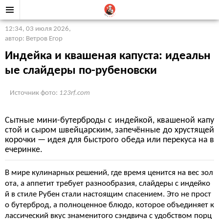
12:34, 03 июля 2026
,
автор: Ветров Егор
Индейка и квашеная капуста: идеальн
ые слайдеры по-рубеновски
Источник фото:
123rf.com
Сытные мини-бутерброды с индейкой, квашеной капу
стой и сыром швейцарским, запечённые до хрустящей
корочки — идея для быстрого обеда или перекуса на в
ечеринке.
В мире кулинарных решений, где время ценится на вес зол
ота, а аппетит требует разнообразия, слайдеры с индейко
й в стиле Рубен стали настоящим спасением. Это не прост
о бутерброд, а полноценное блюдо, которое объединяет к
лассический вкус знаменитого сэндвича с удобством порц