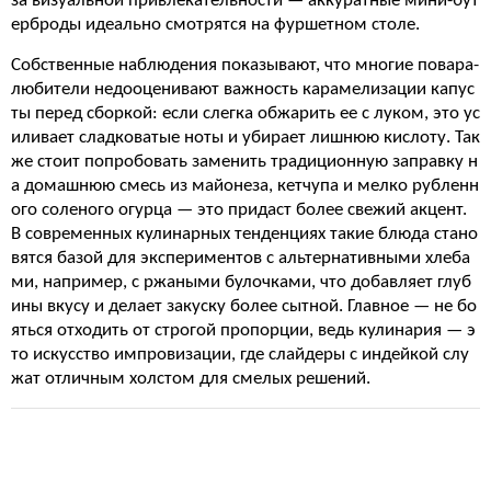
за визуальной привлекательности — аккуратные мини-бут
ерброды идеально смотрятся на фуршетном столе.
Собственные наблюдения показывают, что многие повара-
любители недооценивают важность карамелизации капус
ты перед сборкой: если слегка обжарить ее с луком, это ус
иливает сладковатые ноты и убирает лишнюю кислоту. Так
же стоит попробовать заменить традиционную заправку н
а домашнюю смесь из майонеза, кетчупа и мелко рубленн
ого соленого огурца — это придаст более свежий акцент.
В современных кулинарных тенденциях такие блюда стано
вятся базой для экспериментов с альтернативными хлеба
ми, например, с ржаными булочками, что добавляет глуб
ины вкусу и делает закуску более сытной. Главное — не бо
яться отходить от строгой пропорции, ведь кулинария — э
то искусство импровизации, где слайдеры с индейкой слу
жат отличным холстом для смелых решений.