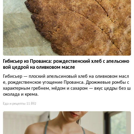
Гибисьер из Прованса: рождественский хлеб с апельсино
вой цедрой на оливковом масле
Гибисьер — плоский апельсиновый хлеб на оливковом масл
е, рождественское угощение Прованса. Дрожжевые ромбы с
характерным гребнем, мёдом и сахаром — вкус цедры без ш
околада и крема.
Еда и рецепты
11 892