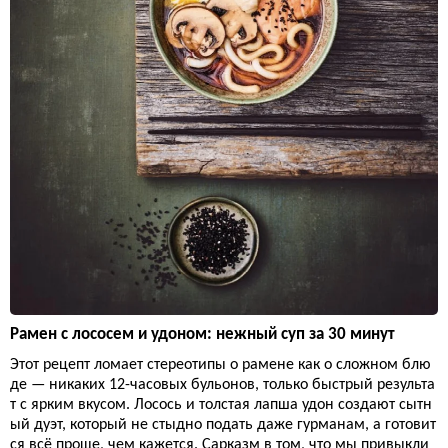
Рамен с лососем и удоном: нежный суп за 30 минут
Этот рецепт ломает стереотипы о рамене как о сложном блю
де — никаких 12-часовых бульонов, только быстрый результа
т с ярким вкусом. Лосось и толстая лапша удон создают сытн
ый дуэт, который не стыдно подать даже гурманам, а готовит
ся всё проще, чем кажется. Сарказм в том, что мы привыкли