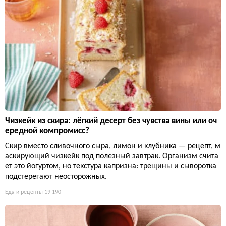
Чизкейк из скира: лёгкий десерт без чувства вины или оч
ередной компромисс?
Скир вместо сливочного сыра, лимон и клубника — рецепт, м
аскирующий чизкейк под полезный завтрак. Организм счита
ет это йогуртом, но текстура капризна: трещины и сыворотка
подстерегают неосторожных.
Еда и рецепты
19 190