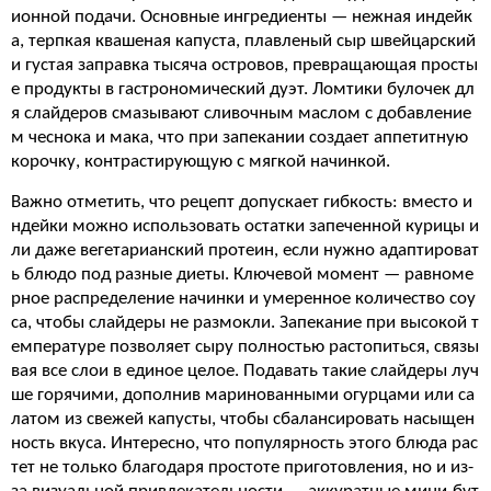
ионной подачи. Основные ингредиенты — нежная индейк
а, терпкая квашеная капуста, плавленый сыр швейцарский
и густая заправка тысяча островов, превращающая просты
е продукты в гастрономический дуэт. Ломтики булочек дл
я слайдеров смазывают сливочным маслом с добавление
м чеснока и мака, что при запекании создает аппетитную
корочку, контрастирующую с мягкой начинкой.
Важно отметить, что рецепт допускает гибкость: вместо и
ндейки можно использовать остатки запеченной курицы и
ли даже вегетарианский протеин, если нужно адаптироват
ь блюдо под разные диеты. Ключевой момент — равноме
рное распределение начинки и умеренное количество соу
са, чтобы слайдеры не размокли. Запекание при высокой т
емпературе позволяет сыру полностью растопиться, связы
вая все слои в единое целое. Подавать такие слайдеры луч
ше горячими, дополнив маринованными огурцами или са
латом из свежей капусты, чтобы сбалансировать насыщен
ность вкуса. Интересно, что популярность этого блюда рас
тет не только благодаря простоте приготовления, но и из-