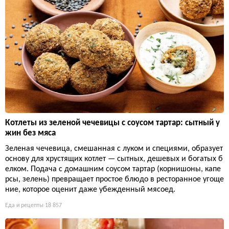
Котлеты из зеленой чечевицы с соусом тартар: сытный у
жин без мяса
Зеленая чечевица, смешанная с луком и специями, образует
основу для хрустящих котлет — сытных, дешевых и богатых б
елком. Подача с домашним соусом тартар (корнишоны, капе
рсы, зелень) превращает простое блюдо в ресторанное угоще
ние, которое оценит даже убежденный мясоед.
Еда и рецепты
18 857