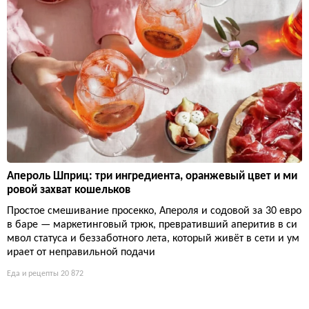
Апероль Шприц: три ингредиента, оранжевый цвет и ми
ровой захват кошельков
Простое смешивание просекко, Апероля и содовой за 30 евро
в баре — маркетинговый трюк, превративший аперитив в си
мвол статуса и беззаботного лета, который живёт в сети и ум
ирает от неправильной подачи
Еда и рецепты
20 872