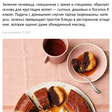
Зеленая чечевица, смешанная с луком и специями, образует
основу для хрустящих котлет — сытных, дешевых и богатых б
елком. Подача с домашним соусом тартар (корнишоны, капе
рсы, зелень) превращает простое блюдо в ресторанное угоще
ние, которое оценит даже убежденный мясоед.
Еда и рецепты
15 603