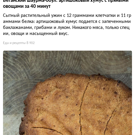
Веганский шаурма-боул: артишоковый хумус с пряными
овощами за 40 минут
Сытный растительный ужин с 12 граммами клетчатки и 11 гр
аммами белка: артишоковый хумус подается с запеченными
баклажанами, грибами и луком. Никакого мяса, только спец
ии, овощи и насыщенный вкус.
Еда и рецепты
8 902