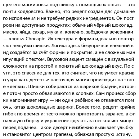
щее его маскировка под шишку с помощью хлопьев — это
почти колдовство. Важно, что рецепт создан для домашне
го исполнения и не требует редких ингредиентов. Он пост
роен на доступных продуктах: обычный чёрный шоколад,
масло, яйца, сахар, мука и, конечно, звёздочка вечеринки
— хлопья Chocapic. Их текстура и форма идеально повтор
яют чешуйки шишки. Логика здесь безупречна: внешний в
ид создаётся за счёт формы и покрытия, а не сложных ман
ипуляций с тестом. Вкусовой акцент смещён с визуальной
сложности на простой и понятный шоколадный вкус. По с
ути, это спасение для тех, кто считает, что не умеет красив
о украшать десерты: настоящая магия происходит на этап
е «лепки». Шишки собираются из шариков брауни, которы
е потом просто обваливаются в хлопьях. Сам процесс сбор
ки напоминает игру — ни один ребёнок не откажется пом
очь, катая шоколадные шарики. Более того, рецепт крайне
гибок по времени: тесто можно приготовить заранее, а фи
нальную сборку и украшение сделать за несколько минут
перед подачей. Такой десерт неизбежно вызывает улыбку
и становится центром трапезы, обнажая простую истину: