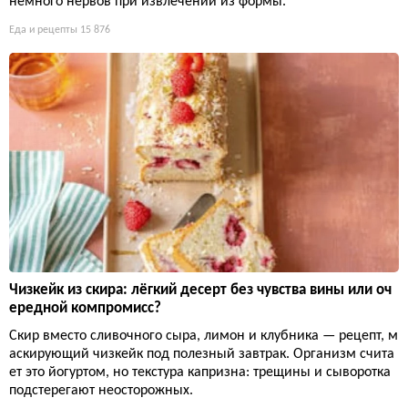
немного нервов при извлечении из формы.
Еда и рецепты
15 876
Чизкейк из скира: лёгкий десерт без чувства вины или оч
ередной компромисс?
Скир вместо сливочного сыра, лимон и клубника — рецепт, м
аскирующий чизкейк под полезный завтрак. Организм счита
ет это йогуртом, но текстура капризна: трещины и сыворотка
подстерегают неосторожных.