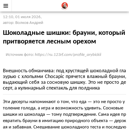
12:10, 01 июля 2026
,
автор: Волков Андрей
Шоколадные шишки: брауни, который
притворяется лесным орехом
Источник фото:
https://ru.123rf.com/profile_arybickii
Внешность обманчива: под хрустящей шоколадной гла
зурью с хлопьями Chocapic прячется влажный брауни,
выдающий себя за сосновую шишку. Это не просто де
серт, а кулинарный спектакль для полдника
Эти десерты напоминают о том, что еда — это не просто у
толение голода, а игра и возможность удивить. Сосновые
шишки из шоколада — тому подтверждение. Сама идея пр
евратить брауни в имитацию природного объекта — дерзк
ая и забавная. Смешивание шоколадного теста и последую