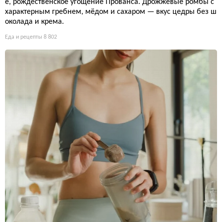
е, рождественское угощение Прованса. Дрожжевые ромбы с
характерным гребнем, мёдом и сахаром — вкус цедры без ш
околада и крема.
Еда и рецепты
8 802