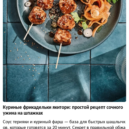
Куриные фрикадельки якитори: простой рецепт сочного
ужина на шпажках
Соус терияки и куриный фарш — база для быстрых шашлычк
ов, которые готовятся за 20 минут. Секрет в правильной обжа