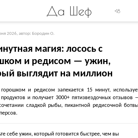
Да Шеф
+18
юня 2026
,
автор: Бородин О.
нутная магия: лосось с
шком и редисом — ужин,
рый выглядит на миллион
 горошком и редисом запекается 15 минут, используе
продуктов и получает 3000+ пятизвездочных отзывов 
 сочетании сладкой рыбы, пикантной редисочной ботвы
персов.
те себе ужин, который готовится быстрее, чем вы