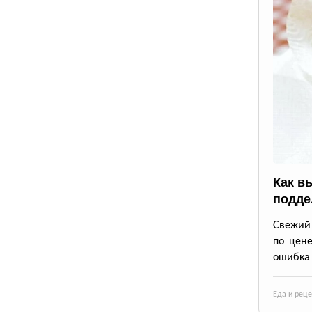
Как в
подде
Свежий 
по цене
ошибка 
Еда и рец