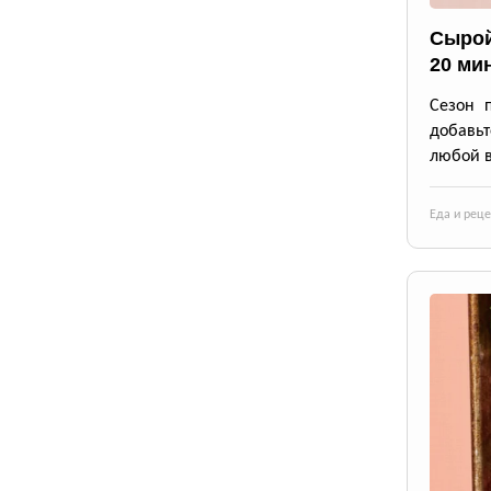
Сырой
20 ми
Сезон 
добавьт
любой в
Еда и рец