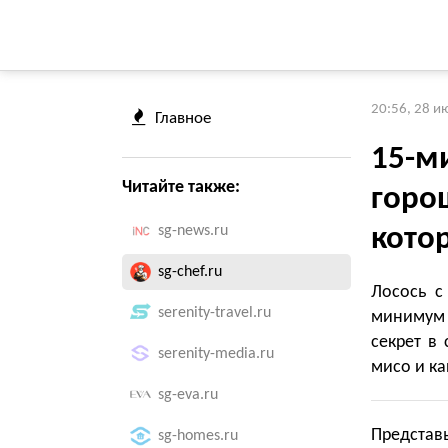
20:56, 28 и
Главное
15-ми
Читайте также:
горо
sg-news.ru
кото
sg-chef.ru
Лосось с
serenity-travel.ru
минимум 
секрет в
serenity-media.ru
мисо и ка
sg-eva.ru
Представь
sg-homes.ru