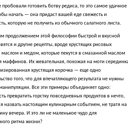
 пробовали готовить ботву редиса, то это самое удачное
обы начать — она придаст вашей еде свежесть и
ть, которую не получить из обычного салатного листа.
им продолжением этой философии быстрой и вкусной
вятся и другие рецепты, вроде хрустящих рисовых
 маслом и медом, которые пекутся в смазанной маслом
я маффинов. Их жевательная, похожая на моти серединк
лизированная хрустящая корочка — еще одно
ьство того, что для впечатляющего результата не нужны
манипуляции. Все эти примеры объединяет одно:
ть превратить горстку повседневных продуктов в нечто,
ся назвать настоящим кулинарным событием, не тратя на
ину вечера. И это ли не маленькое чудо для
ного ритма жизни?