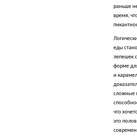
раньше не
время, чт
пикантнос
Логическ
еды стано
лепешек с
форме дл
и караме
доказател
сложные 
способнос
что хочет
это полов
современ