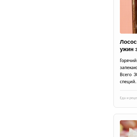
Лосос
ужин 
Горячи
запека
Всего 3
специй.
Еда и рец