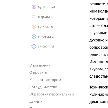
решаете, 
sg-beauty.ru
ним колдо
e-gear.ru
который у
это — бл
sg-kids.ru
вкусовых 
sg-pets.ru
духовке к
sg-tech.ru
сопровож
редиски, 
Именно л
О компании
вкусом, с
О проекте
сладостью
Как стать автором
Сотрудничество
Техническ
Обработка персональных
кулинарии
данных
десятков 