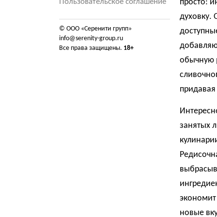
Пользовательское соглашение
просто: и
духовку.
© ООО «Серенити групп»
доступные
info@serenity-group.ru
добавляют
Все права защищены.
18+
обычную 
сливочног
придавая 
Интересно
занятых 
кулинари
Редисочн
выбрасыва
ингредиен
экономит 
новые вку