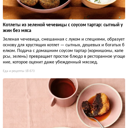
Котлеты из зеленой чечевицы с соусом тартар: сытный у
жин без мяса
Зеленая чечевица, смешанная с луком и специями, образует
основу для хрустящих котлет — сытных, дешевых и богатых б
елком. Подача с домашним соусом тартар (корнишоны, капе
рсы, зелень) превращает простое блюдо в ресторанное угоще
ние, которое оценит даже убежденный мясоед.
Еда и рецепты
18 673