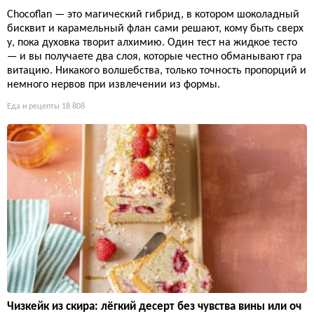
Chocoflan — это магический гибрид, в котором шоколадный
бисквит и карамельный флан сами решают, кому быть сверх
у, пока духовка творит алхимию. Один тест на жидкое тесто
— и вы получаете два слоя, которые честно обманывают гра
витацию. Никакого волшебства, только точность пропорций и
немного нервов при извлечении из формы.
Еда и рецепты
18 808
Чизкейк из скира: лёгкий десерт без чувства вины или оч