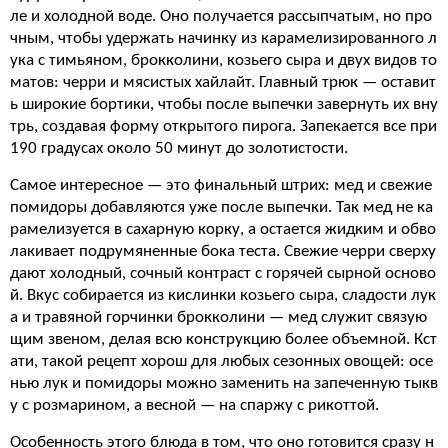
ле и холодной воде. Оно получается рассыпчатым, но про
чным, чтобы удержать начинку из карамелизированного л
ука с тимьяном, брокколини, козьего сыра и двух видов то
матов: черри и мясистых хайлайт. Главный трюк — оставит
ь широкие бортики, чтобы после выпечки завернуть их вну
трь, создавая форму открытого пирога. Запекается все при
190 градусах около 50 минут до золотистости.
Самое интересное — это финальный штрих: мед и свежие
помидоры добавляются уже после выпечки. Так мед не ка
рамелизуется в сахарную корку, а остается жидким и обво
лакивает подрумяненные бока теста. Свежие черри сверху
дают холодный, сочный контраст с горячей сырной осново
й. Вкус собирается из кислинки козьего сыра, сладости лук
а и травяной горчинки брокколини — мед служит связую
щим звеном, делая всю конструкцию более объемной. Кст
ати, такой рецепт хорош для любых сезонных овощей: осе
нью лук и помидоры можно заменить на запеченную тыкв
у с розмарином, а весной — на спаржу с рикоттой.
Особенность этого блюда в том, что оно готовится сразу н