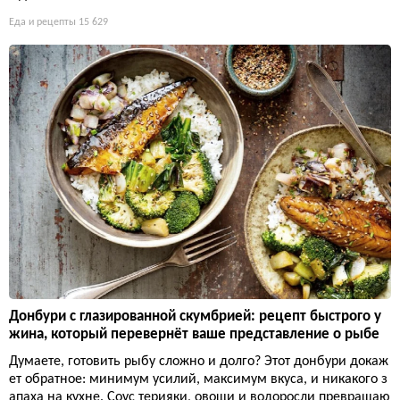
Еда и рецепты
15 629
Донбури с глазированной скумбрией: рецепт быстрого у
жина, который перевернёт ваше представление о рыбе
Думаете, готовить рыбу сложно и долго? Этот донбури докаж
ет обратное: минимум усилий, максимум вкуса, и никакого з
апаха на кухне. Соус терияки, овощи и водоросли превращаю