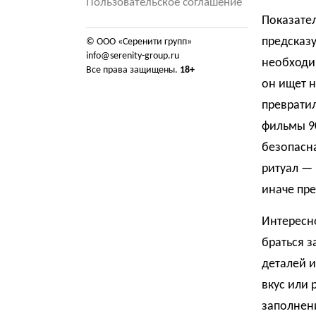
Пользовательское соглашение
Показател
предсказ
© ООО «Серенити групп»
info@serenity-group.ru
необходи
Все права защищены.
18+
он ищет н
превратил
фильмы 90
безопасна
ритуал — 
иначе пр
Интересно
браться з
деталей 
вкус или 
заполнени