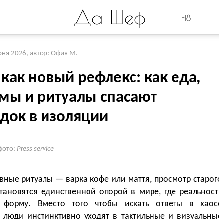
Да Шеф
+18
юня 2026
,
автор: Офин М.
как новый рефлекс: как еда,
мы и ритуалы спасают
удок в изоляции
фото:
Press service
вные ритуалы — варка кофе или маття, просмотр старог
тановятся единственной опорой в мире, где реальност
 форму. Вместо того чтобы искать ответы в хаос
, люди инстинктивно уходят в тактильные и визуальны