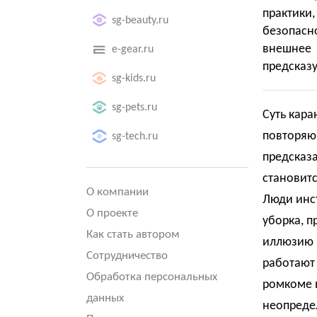
практики
sg-beauty.ru
безопасн
внешнее
e-gear.ru
предсказу
sg-kids.ru
sg-pets.ru
Суть кара
повторяю
sg-tech.ru
предсказа
становитс
О компании
Люди инс
О проекте
уборка, п
Как стать автором
иллюзию 
Сотрудничество
работают 
Обработка персональных
ромкоме в
данных
неопреде