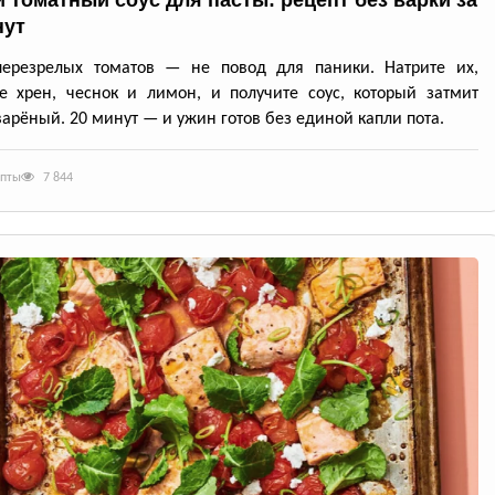
 томатный соус для пасты: рецепт без варки за
нут
перезрелых томатов — не повод для паники. Натрите их,
е хрен, чеснок и лимон, и получите соус, который затмит
арёный. 20 минут — и ужин готов без единой капли пота.
епты
7 844