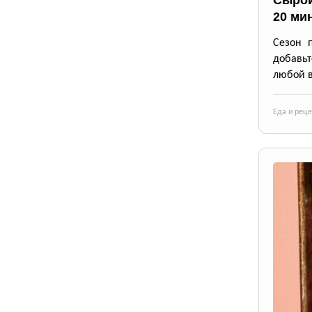
Сырой
20 ми
Сезон 
добавьт
любой в
Еда и рец