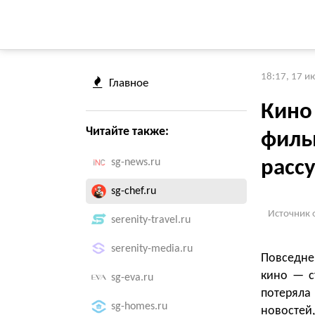
18:17, 17 и
Главное
Кино 
Читайте также:
филь
sg-news.ru
расс
sg-chef.ru
Источник 
serenity-travel.ru
serenity-media.ru
Повседне
кино — с
sg-eva.ru
потеряла
sg-homes.ru
новостей