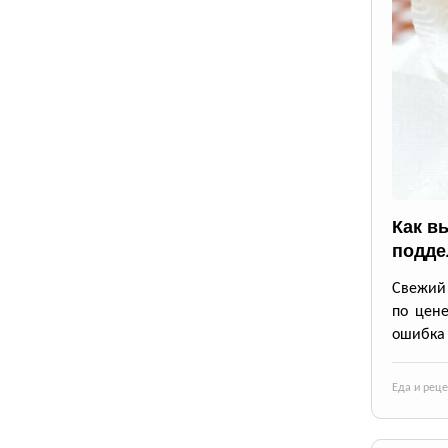
Как в
подде
Свежий 
по цене
ошибка 
Еда и рец