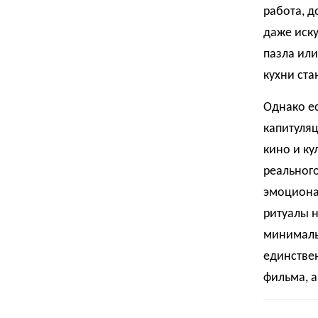
работа, д
даже иску
пазла или
кухни ста
Однако ес
капитуляц
кино и ку
реального
эмоционал
ритуалы н
минималь
единстве
фильма, а