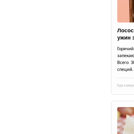
Лосос
ужин 
Горячи
запека
Всего 3
специй.
Еда и рец