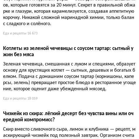
ов, которые готовятся за 20 минут. Секрет в правильной обжа
рке и глазури, которая карамелизуется, создавая аппетитную
корочку. Никакой сложной маринадной химии, только балан
с сладкого и солёного.
Еда и рецепты
16 673
Котлеты из зеленой чечевицы с соусом тартар: сытный у
жин без мяса
Зеленая чечевица, смешанная с луком и специями, образует
основу для хрустящих котлет — сытных, дешевых и богатых б
елком. Подача с домашним соусом тартар (корнишоны, капе
рсы, зелень) превращает простое блюдо в ресторанное угоще
ние, которое оценит даже убежденный мясоед.
Еда и рецепты
18 059
Чизкейк из скира: лёгкий десерт без чувства вины или оч
ередной компромисс?
Скир вместо сливочного сыра, лимон и клубника — рецепт, м
аскирующий чизкейк под полезный завтрак. Организм счита