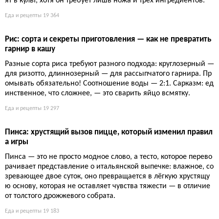
ят в культ, хотя он требует лишь ножа и трёх ингредиентов.
Еда и рецепты
19 364
Рис: сорта и секреты приготовления — как не превратить
гарнир в кашу
Разные сорта риса требуют разного подхода: круглозерный —
для ризотто, длиннозерный — для рассыпчатого гарнира. Пр
омывать обязательно! Соотношение воды — 2:1. Сарказм: ед
инственное, что сложнее, — это сварить яйцо всмятку.
Еда и рецепты
19 297
Пинса: хрустящий вызов пицце, который изменил правил
а игры
Пинса — это не просто модное слово, а тесто, которое перево
рачивает представление о итальянской выпечке: влажное, со
зревающее двое суток, оно превращается в лёгкую хрустящу
ю основу, которая не оставляет чувства тяжести — в отличие
от толстого дрожжевого собрата.
Еда и рецепты
19 183