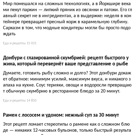
Мир помешался на сложных технологиях, а в Йоркшире века
ми пекут паркин — липкий пряник из овсянки и патоки. Его гл
авный секрет не в ингредиентах, а в выдержке: неделя в кон
тейнере превращает пресный корж в карамельную глубину.
Сарказм в том, что модные кондитеры могли бы просто подо
ждать
Еда и рецепты
15 031
Донбури с глазированной скумбрией: рецепт быстрого у
жина, который перевернёт ваше представление о рыбе
Думаете, готовить рыбу сложно и долго? Этот донбури докаж
ет обратное: минимум усилий, максимум вкуса, и никакого з
апаха на кухне. Соус терияки, овощи и водоросли превращаю
т обычную скумбрию в ресторанное блюдо за 20 минут.
Еда и рецепты
14 850
Рамен с лососем и удоном: нежный суп за 30 минут
Этот рецепт ломает стереотипы о рамене как о сложном блю
де — никаких 12-часовых бульонов, только быстрый результа