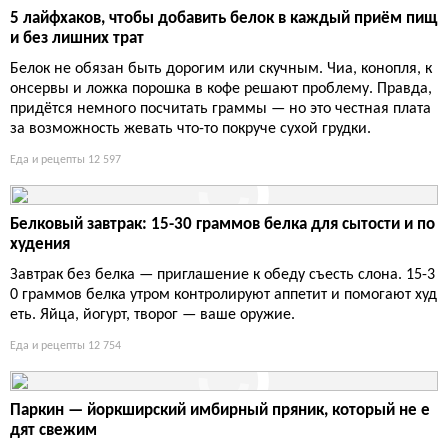
5 лайфхаков, чтобы добавить белок в каждый приём пищ
и без лишних трат
Белок не обязан быть дорогим или скучным. Чиа, конопля, к
онсервы и ложка порошка в кофе решают проблему. Правда,
придётся немного посчитать граммы — но это честная плата
за возможность жевать что-то покруче сухой грудки.
Еда и рецепты
12 597
Белковый завтрак: 15-30 граммов белка для сытости и по
худения
Завтрак без белка — приглашение к обеду съесть слона. 15-3
0 граммов белка утром контролируют аппетит и помогают худ
еть. Яйца, йогурт, творог — ваше оружие.
Еда и рецепты
12 754
Паркин — йоркширский имбирный пряник, который не е
дят свежим