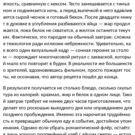
ягкость, сравнимую с кексом. Тесто замешивается с тимья
ном и поднимается ночь, а перед выпечкой в него вдавлив
ается сырой чеснок и готовый бекон. После двадцати мину
т в духовке в углубления разбиваются яйца — жар продол
жается, пока белок не схватится, а желток останется текуч
им. Фактически, это пародия на обычный завтрак: сложна
я технология ради иллюзии небрежности. Удивительно, ка
к всего один визуальный кадр — сонная героиня за столо
м — порождает многочасовой ритуал с закваской, которы
й мало кто повторит в будни. В реальности же большинств
о зрителей, вдохновившись фильмом, просто пожарят тос
ты, не осознавая, что автор рецепта пошёл до конца.
В результате получается не столько блюдо, сколько скульп
тура из калорий: крахмал, жир и белок в одном лице. Тако
й завтрак требует не менее двух часов приготовления, что
делает его роскошью выходного дня или оправданием для
позднего пробуждения. Именно эта нарочитая трудоёмко
сть и превращает обычную еду в событие, достойное упом
инания. Однако если убрать романтический флёр, остаётс
я лишь хорошо пропечённый хлеб с яйцом сверху — истор