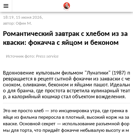
18:19, 15 июня 2026
,
автор: Офин М.
Романтический завтрак с хлебом из за
кваски: фокачча с яйцом и беконом
Источник фото:
Press service
Вдохновение культовым фильмом "Лунатики" (1987) п
ревращается в рецепт сытной фокаччи из закваски с че
сноком, оливками, беконом и яйцами пашот. Идеальн
о для бранча, где простота встретила кулинарный теат
р, а калорийный кошмар стал объектом вожделения.
Это не просто хлеб — это инсценировка утра, где гренка в
яйце из фильма переросла в плотный, высокий корж на за
кваске. Основной секрет — использование разъемной фор
мы для торта, что придаёт фокачче небывалую высоту и м