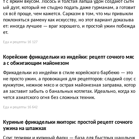
т с ярким вкусом. Лосось и толстая лапша удон создают сытн
ый дуэт, который не стыдно подать даже гурманам, а готовит
ся всё проще, чем кажется. Сарказм в том, что мы привыкли
поклоняться рамену как искусству, но этот вариант доказыва
ет: иногда лучшее — враг хорошего, и простой ужин побежда
ет.
Еда и рецепты
16 127
Корейские фрикадельки из индейки: рецепт сочного мяс
а с обжигающим майонезом
Фрикадельки из индейки в стиле корейского барбекю — это
не просто ужин, а провокация для рецепторов: сладкий соус с
кунжутом, нежное мясо и острая майонезная заправка, котор
ая заставит забыть о банальных котлетах. Идеально, когда хо
чется азиатского огня без сложных техник.
Еда и рецепты
16 642
Куриные фрикадельки якитори: простой рецепт сочного
ужина на шпажках
Соус терияки и куриный фарш — база для быстрых шашлычк