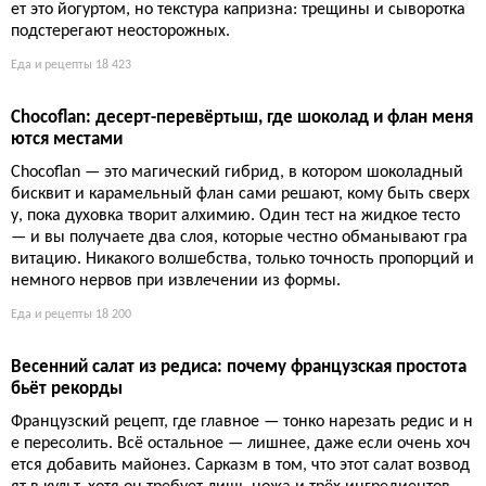
ет это йогуртом, но текстура капризна: трещины и сыворотка
подстерегают неосторожных.
Еда и рецепты
18 423
Chocoflan: десерт-перевёртыш, где шоколад и флан меня
ются местами
Chocoflan — это магический гибрид, в котором шоколадный
бисквит и карамельный флан сами решают, кому быть сверх
у, пока духовка творит алхимию. Один тест на жидкое тесто
— и вы получаете два слоя, которые честно обманывают гра
витацию. Никакого волшебства, только точность пропорций и
немного нервов при извлечении из формы.
Еда и рецепты
18 200
Весенний салат из редиса: почему французская простота
бьёт рекорды
Французский рецепт, где главное — тонко нарезать редис и н
е пересолить. Всё остальное — лишнее, даже если очень хоч
ется добавить майонез. Сарказм в том, что этот салат возвод