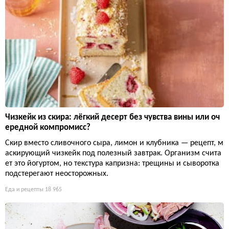
Чизкейк из скира: лёгкий десерт без чувства вины или оч
ередной компромисс?
Скир вместо сливочного сыра, лимон и клубника — рецепт, м
аскирующий чизкейк под полезный завтрак. Организм счита
ет это йогуртом, но текстура капризна: трещины и сыворотка
подстерегают неосторожных.
Еда и рецепты
18 965