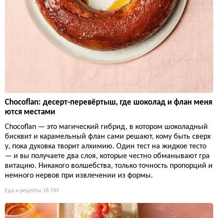
Chocoflan: десерт-перевёртыш, где шоколад и флан меня
ются местами
Chocoflan — это магический гибрид, в котором шоколадный
бисквит и карамельный флан сами решают, кому быть сверх
у, пока духовка творит алхимию. Один тест на жидкое тесто
— и вы получаете два слоя, которые честно обманывают гра
витацию. Никакого волшебства, только точность пропорций и
немного нервов при извлечении из формы.
Еда и рецепты
18 749