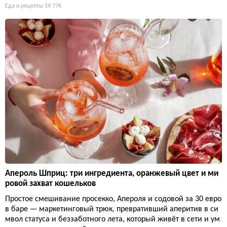
Еда и рецепты
19 776
Апероль Шприц: три ингредиента, оранжевый цвет и ми
ровой захват кошельков
Простое смешивание просекко, Апероля и содовой за 30 евро
в баре — маркетинговый трюк, превративший аперитив в си
мвол статуса и беззаботного лета, который живёт в сети и ум