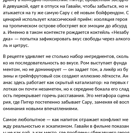
й девушкой, едет в отпуск на Гавайи, чтобы забыться, но н
атыкается на ту же самую Сару с её новым бойфрендом. С
ценарий использует классический приём: изоляция героя
на тропическом острове обостряет все эмоции до абсурд
а. Именно в таком контексте рождается коктейль «Незабу
дка» — попытка зафиксировать вкус свободы через алкого
ль и цитрус.
В рецепте удивляет не столько набор ингредиентов, сколь
ко их последовательность во вкусе. Ром выступает фунда
ментом, но не доминирует — он задает тон, а ликёр из бу
зины и грейпфрутовый сок создают иллюзию лёгкости. Ан
анас здесь работает как скрытый катализатор: на первых г
лотках он почти незаметен, но к середине бокала его слад
ость перекрывает горечь расставания. Это метафора сцена
рия, где Питер постепенно забывает Сару, заменяя её восп
оминания новыми впечатлениями.
Самое любопытное — как напиток отражает конфликт ме
жду реальностью и эскапизмом. Гавайи в фильме показан
ы не как рай, а как место, где проблемы сбежавшего героя