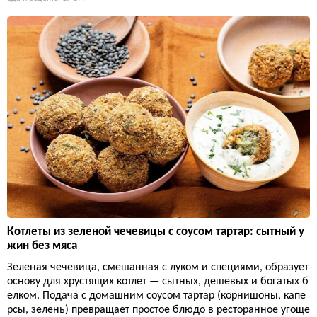
Котлеты из зеленой чечевицы с соусом тартар: сытный у
жин без мяса
Зеленая чечевица, смешанная с луком и специями, образует
основу для хрустящих котлет — сытных, дешевых и богатых б
елком. Подача с домашним соусом тартар (корнишоны, капе
рсы, зелень) превращает простое блюдо в ресторанное угоще