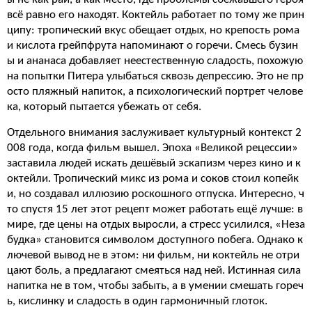
всё равно его находят. Коктейль работает по тому же прин
ципу: тропический вкус обещает отдых, но крепость рома
и кислота грейпфрута напоминают о горечи. Смесь бузин
ы и ананаса добавляет неестественную сладость, похожую
на попытки Питера улыбаться сквозь депрессию. Это не пр
осто пляжный напиток, а психологический портрет челове
ка, который пытается убежать от себя.
Отдельного внимания заслуживает культурный контекст 2
008 года, когда фильм вышел. Эпоха «Великой рецессии»
заставила людей искать дешёвый эскапизм через кино и к
октейли. Тропический микс из рома и соков стоил копейк
и, но создавал иллюзию роскошного отпуска. Интересно, ч
то спустя 15 лет этот рецепт может работать ещё лучше: в
мире, где цены на отдых выросли, а стресс усилился, «Неза
будка» становится символом доступного побега. Однако к
лючевой вывод не в этом: ни фильм, ни коктейль не отри
цают боль, а предлагают смеяться над ней. Истинная сила
напитка не в том, чтобы забыть, а в умении смешать гореч
ь, кислинку и сладость в один гармоничный глоток.