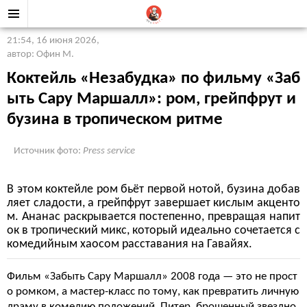
21:54, 16 июня 2026
,
автор: Офин М.
Коктейль «Незабудка» по фильму «Заб
ыть Сару Маршалл»: ром, грейпфрут и
бузина в тропическом ритме
Источник фото:
Press service
В этом коктейле ром бьёт первой нотой, бузина добав
ляет сладости, а грейпфрут завершает кислым акценто
м. Ананас раскрывается постепенно, превращая напит
ок в тропический микс, который идеально сочетается с
комедийным хаосом расставания на Гавайях.
Фильм «Забыть Сару Маршалл» 2008 года — это не прост
о ромком, а мастер-класс по тому, как превратить личную
драму в комедию положений. Питер, брошенный звездно