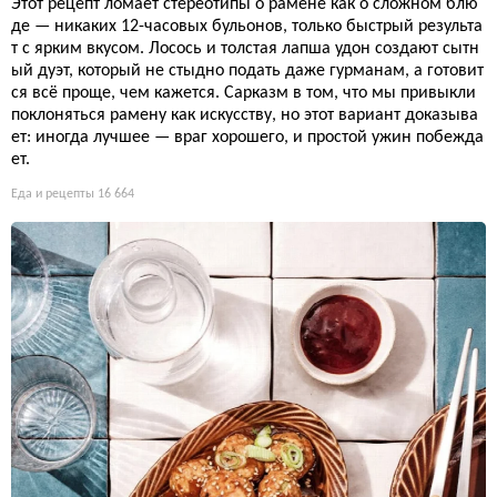
Этот рецепт ломает стереотипы о рамене как о сложном блю
де — никаких 12-часовых бульонов, только быстрый результа
т с ярким вкусом. Лосось и толстая лапша удон создают сытн
ый дуэт, который не стыдно подать даже гурманам, а готовит
ся всё проще, чем кажется. Сарказм в том, что мы привыкли
поклоняться рамену как искусству, но этот вариант доказыва
ет: иногда лучшее — враг хорошего, и простой ужин побежда
ет.
Еда и рецепты
16 664