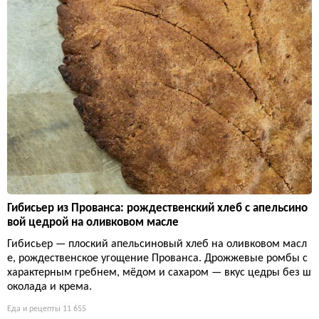
Гибисьер из Прованса: рождественский хлеб с апельсино
вой цедрой на оливковом масле
Гибисьер — плоский апельсиновый хлеб на оливковом масл
е, рождественское угощение Прованса. Дрожжевые ромбы с
характерным гребнем, мёдом и сахаром — вкус цедры без ш
околада и крема.
Еда и рецепты
11 655