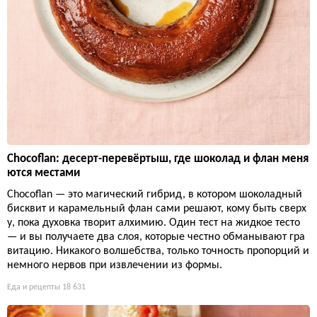
Chocoflan: десерт-перевёртыш, где шоколад и флан меня
ются местами
Chocoflan — это магический гибрид, в котором шоколадный
бисквит и карамельный флан сами решают, кому быть сверх
у, пока духовка творит алхимию. Один тест на жидкое тесто
— и вы получаете два слоя, которые честно обманывают гра
витацию. Никакого волшебства, только точность пропорций и
немного нервов при извлечении из формы.
Еда и рецепты
18 631