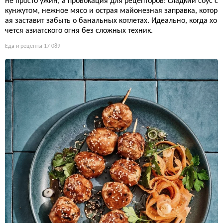
не просто ужин, а провокация для рецепторов: сладкий соус с
кунжутом, нежное мясо и острая майонезная заправка, котор
ая заставит забыть о банальных котлетах. Идеально, когда хо
чется азиатского огня без сложных техник.
Еда и рецепты
17 089