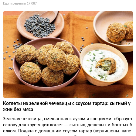
Еда и рецепты
17 087
Котлеты из зеленой чечевицы с соусом тартар: сытный у
жин без мяса
Зеленая чечевица, смешанная с луком и специями, образует
основу для хрустящих котлет — сытных, дешевых и богатых б
елком. Подача с домашним соусом тартар (корнишоны, капе