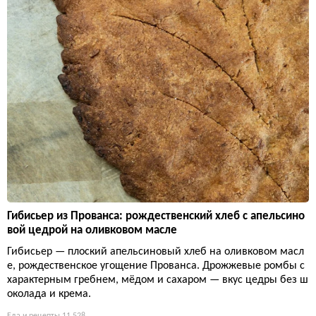
Гибисьер из Прованса: рождественский хлеб с апельсино
вой цедрой на оливковом масле
Гибисьер — плоский апельсиновый хлеб на оливковом масл
е, рождественское угощение Прованса. Дрожжевые ромбы с
характерным гребнем, мёдом и сахаром — вкус цедры без ш
околада и крема.
Еда и рецепты
11 528