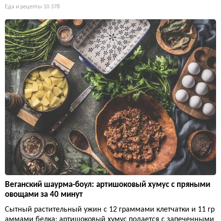
Еда и рецепты
10 378
Веганский шаурма-боул: артишоковый хумус с пряными
овощами за 40 минут
Сытный растительный ужин с 12 граммами клетчатки и 11 гр
аммами белка: артишоковый хумус подается с запеченными