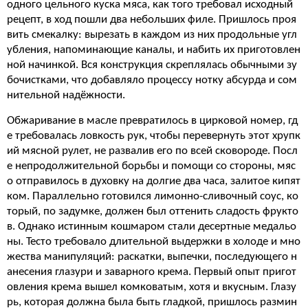
одного цельного куска мяса, как того требовал исходный
рецепт, в ход пошли два небольших филе. Пришлось проя
вить смекалку: вырезать в каждом из них продольные угл
убления, напоминающие каналы, и набить их приготовлен
ной начинкой. Вся конструкция скреплялась обычными зу
бочистками, что добавляло процессу нотку абсурда и сом
нительной надёжности.
Обжаривание в масле превратилось в цирковой номер, гд
е требовалась ловкость рук, чтобы перевернуть этот хрупк
ий мясной рулет, не развалив его по всей сковороде. Посл
е непродолжительной борьбы и помощи со стороны, мяс
о отправилось в духовку на долгие два часа, залитое кипят
ком. Параллельно готовился лимонно-сливочный соус, ко
торый, по задумке, должен был оттенить сладость фрукто
в. Однако истинным кошмаром стали десертные медальо
ны. Тесто требовало длительной выдержки в холоде и мно
жества манипуляций: раскатки, выпечки, последующего н
анесения глазури и заварного крема. Первый опыт пригот
овления крема вышел комковатым, хотя и вкусным. Глазу
рь, которая должна была быть гладкой, пришлось размин