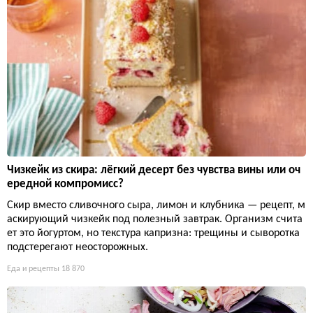
Чизкейк из скира: лёгкий десерт без чувства вины или оч
ередной компромисс?
Скир вместо сливочного сыра, лимон и клубника — рецепт, м
аскирующий чизкейк под полезный завтрак. Организм счита
ет это йогуртом, но текстура капризна: трещины и сыворотка
подстерегают неосторожных.
Еда и рецепты
18 870