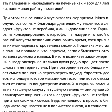
ать пальцами и накладывать на печенье как массу для леп
ки, напоминая работу с мастикой.
При этом сам основной вкус оказался сюрпризом. Мясо п
олучилось сочным благодаря длительному тушению, а сл
адость фруктов не перебила, а лишь дополнила его. Гарни
ры из консервированного картофеля в глазури и готовой к
расной капусты позволили сэкономить время, хотя призна
ть их кулинарным откровением сложно. Подливка же стал
а полным провалом, что, впрочем, легко объясняется отсу
тствием должного навыка. В итоге возникает закономерн
ый вывод: экспериментальная кухня редко прощает поспе
шность и не терпит лени. При повторении этого блюда им
еет смысл полностью пересмотреть подход. Упростить дес
ерт, используя готовое магазинное тесто, или вовсе отказа
ться от сложных кондитерских изделий. А гарниры замени
ть на квашеную капусту и тушёную зелень — они лучше сб
алансируют жирность мяса и сладость фруктов, не требуя
при этом сложных соусов. Ведь гениальность простого бл
юда часто скрывается не в количестве шагов, а в точности
сочетания вкусов.