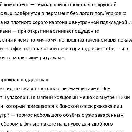
й компонент — тёмная плитка шоколада с крупной
олью, завёрнутая в пергамент без логотипов. Упаковка
 из плотного серого картона с внутренней подкладкой и
ткани — при открытии возникает ощущение
ения к чему-то личному, не предназначенном для показ
илософия набора: «Твой вечер принадлежит тебе — и в
место маленьким ритуалам».
орожная поддержка»
я тех, чья жизнь связана с перемещениями. Все
ты упакованы в мягкий холщовый мешок с внутренними
и, который помещается в боковой отсек рюкзака или
нутри — термос небольшого объёма с уже заваренным
сбором в фильтр-пакете на шнурке для удобного