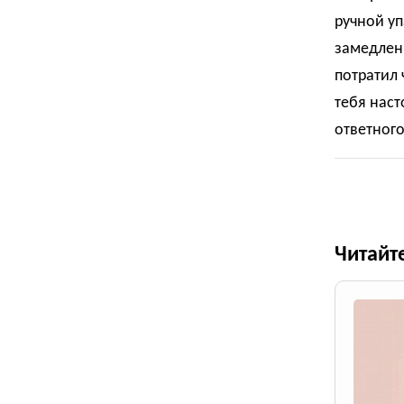
ручной уп
замедлени
потратил 
тебя наст
ответного
Читайт