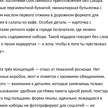
я; батончики собственного приготовления без сахара,
ные пергаментной бумагой; миниатюрная бутылочка с
м маслом первого отжима в дорожном формате для
я в салаты из кафе. Особая деталь — карточка с
ами уютного кафе в городе получателя, где можно
ать содержимое набора. Такой подарок говорит без слов
о твоих маршрутах — и хочу, чтобы в пути ты чувствовал
у».
х трёх концепций — отказ от показной роскоши. Нет
ных коробок, лент и этикеток с громкими обещаниями.
ого — внимание к деталям, которые замечаешь только
ьзовании: удобная застёжка пакета одной рукой, текстур
та под пальцами, форма пиалы, идеально ложащаяся в
акие наборы не фотографируют для соцсетей — их