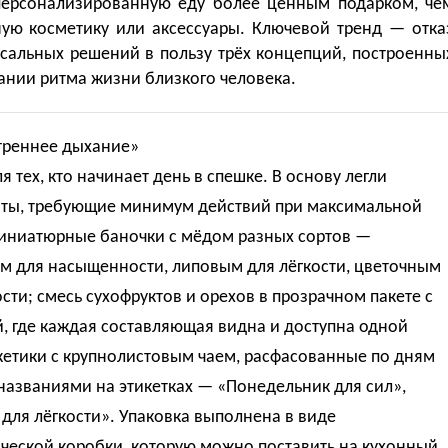
персонализированную еду более ценным подарком, че
ную косметику или аксессуары. Ключевой тренд — отка
рсальных решений в пользу трёх концепций, построенны
ании ритма жизни близкого человека.
треннее дыхание»
я тех, кто начинает день в спешке. В основу легли
ты, требующие минимум действий при максимальной
миниатюрные баночки с мёдом разных сортов —
м для насыщенности, липовым для лёгкости, цветочным
сти; смесь сухофруктов и орехов в прозрачном пакете с
, где каждая составляющая видна и доступна одной
кетики с крупнолистовым чаем, расфасованные по дням
названиями на этикетках — «Понедельник для сил»,
для лёгкости». Упаковка выполнена в виде
ческой коробки, которую можно поставить на кухонный