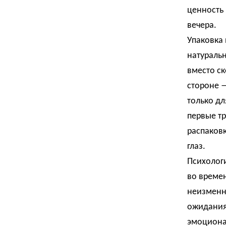
ценность 
вечера.
Упаковка 
натураль
вместо ск
стороне —
только дл
первые тр
распаковк
глаз.
Психологи
во времен
неизменн
ожидания
эмоциона