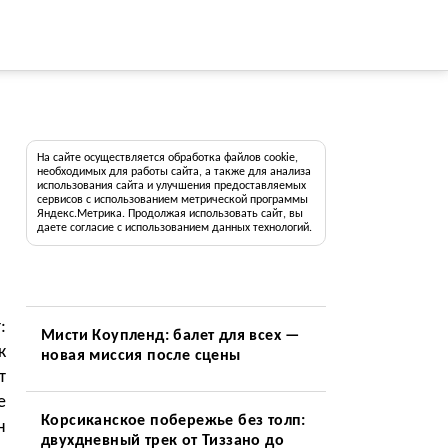
На сайте осуществляется обработка файлов cookie,
необходимых для работы сайта, а также для анализа
использования сайта и улучшения предоставляемых
сервисов с использованием метрической программы
Яндекс.Метрика. Продолжая использовать сайт, вы
даете согласие с использованием данных технологий.
:
Мисти Коупленд: балет для всех —
к
новая миссия после сцены
т
е
Корсиканское побережье без толп:
н
двухдневный трек от Тиззано до