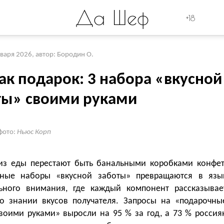
Да Шеф
+18
нваря 2026
,
автор: Бородин О.
ак подарок: 3 набора «вкусной
ты» своими руками
фото:
Ньюс Корп
из еды перестают быть банальными коробками конфет
ные наборы «вкусной заботы» превращаются в язы
ьного внимания, где каждый компонент рассказывае
о знании вкусов получателя. Запросы на «подарочны
воими руками» выросли на 95 % за год, а 73 % россия