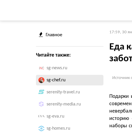
17:59, 30 я
Главное
Еда к
Читайте также:
забо
sg-news.ru
Источник 
sg-chef.ru
serenity-travel.ru
Подарки 
современ
serenity-media.ru
невербал
sg-eva.ru
историю 
наборы с
sg-homes.ru