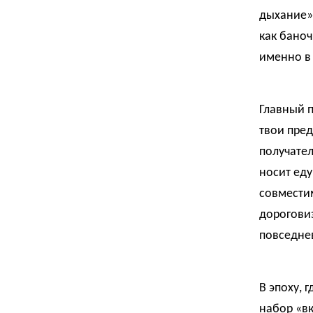
дыхание» 
как баноч
именно в 
Главный п
твои пред
получател
носит еду
совместим
дороговиз
повседнев
В эпоху, 
набор «вк