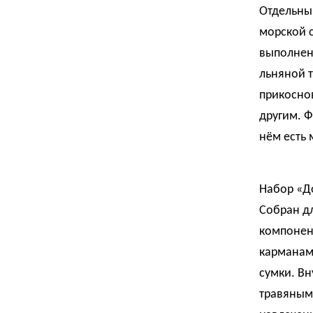
Отдельны
морской с
выполнена
льняной 
прикоснов
другим. Ф
нём есть 
Набор «Д
Собран дл
компонен
карманам
сумки. В
травяным 