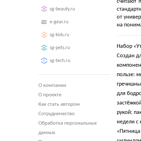
считают 
стандарт
sg-beauty.ru
от униве
e-gear.ru
на поним
sg-kids.ru
Набор «У
sg-pets.ru
Создан дл
sg-tech.ru
компонен
пользе: 
гречишны
О компании
для бодро
О проекте
застёжкой
Как стать автором
рукой; па
Сотрудничество
недели с 
Обработка персональных
«Пятница 
данных
цилиндри