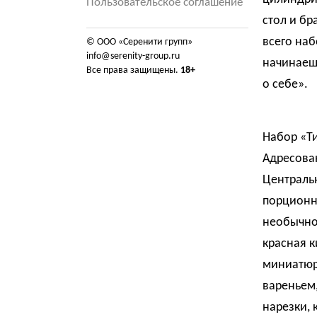
Пользовательское соглашение
стол и бр
всего наб
© ООО «Серенити групп»
info@serenity-group.ru
начинаешь
Все права защищены.
18+
о себе».
Набор «Т
Адресован
Централь
порционно
необычног
красная к
миниатюр
вареньем
нарезки, 