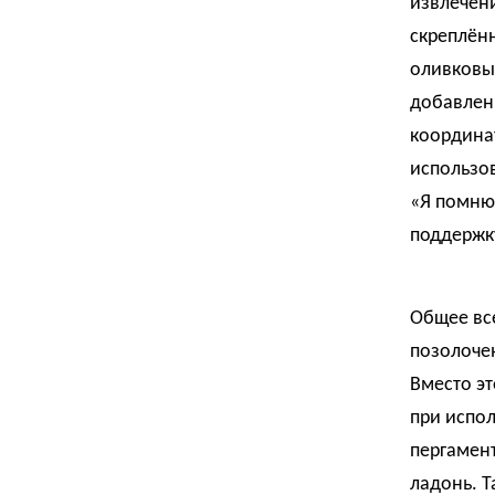
извлечени
скреплён
оливковы
добавлени
координат
использов
«Я помню 
поддержк
Общее все
позолочен
Вместо эт
при испол
пергамен
ладонь. Т