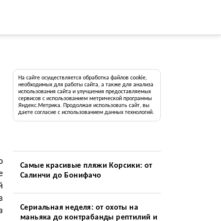
На сайте осуществляется обработка файлов cookie,
необходимых для работы сайта, а также для анализа
использования сайта и улучшения предоставляемых
сервисов с использованием метрической программы
Яндекс.Метрика. Продолжая использовать сайт, вы
даете согласие с использованием данных технологий.
ю
Самые красивые пляжи Корсики: от
е
Салинчи до Бонифачо
й
в
Сериальная неделя: от охоты на
з
маньяка до контрабанды рептилий и