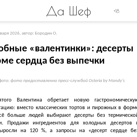
Да Шеф
+18
нваря 2026
,
автор: Бородин О.
обные «валентинки»: десерты
рме сердца без выпечки
фото:
фото предоставленно пресс-службой Osteria by Mandy’s
ятого Валентина обретает новую гастрономическу
тацию: вместо классических тортов и пирожных в форм
сё больше людей выбирают десерты без термическо
и. Продажи ингредиентов для холодных десертов 
ыросли на 120 %, а запросы на «десерт сердце бе