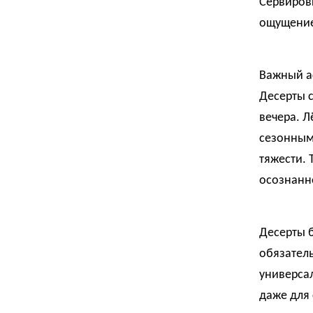
Сервиров
ощущение
Важный ас
Десерты с
вечера. Л
сезонным
тяжести. 
осознанно
Десерты б
обязател
универсал
даже для 