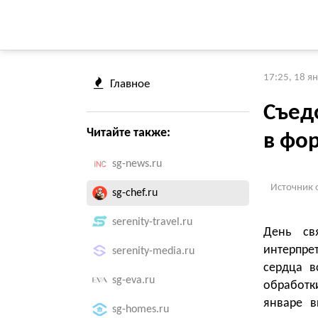
17:25, 18 я
Главное
Съед
Читайте также:
в фо
sg-news.ru
Источник 
sg-chef.ru
serenity-travel.ru
День св
интерпре
serenity-media.ru
сердца в
sg-eva.ru
обработк
январе в
sg-homes.ru