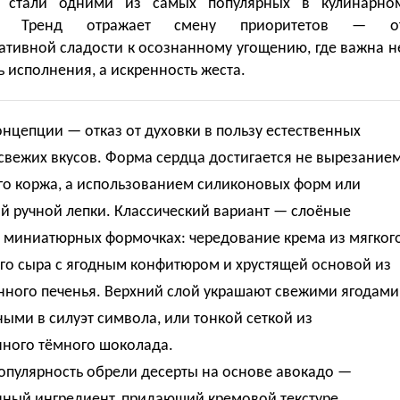
» стали одними из самых популярных в кулинарно
те. Тренд отражает смену приоритетов — о
ативной сладости к осознанному угощению, где важна н
 исполнения, а искренность жеста.
нцепции — отказ от духовки в пользу естественных
 свежих вкусов. Форма сердца достигается не вырезание
го коржа, а использованием силиконовых форм или
й ручной лепки. Классический вариант — слоёные
в миниатюрных формочках: чередование крема из мягког
го сыра с ягодным конфитюром и хрустящей основой из
нного печенья. Верхний слой украшают свежими ягодами
ми в силуэт символа, или тонкой сеткой из
нного тёмного шоколада.
опулярность обрели десерты на основе авокадо —
ный ингредиент, придающий кремовой текстуре