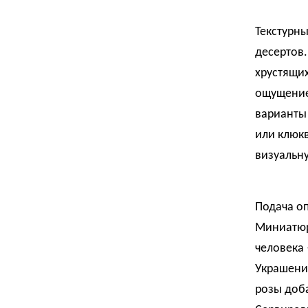
Текстурны
десертов.
хрустящи
ощущение
варианты 
или клюкв
визуальну
Подача оп
Миниатюр
человека
Украшени
розы доба