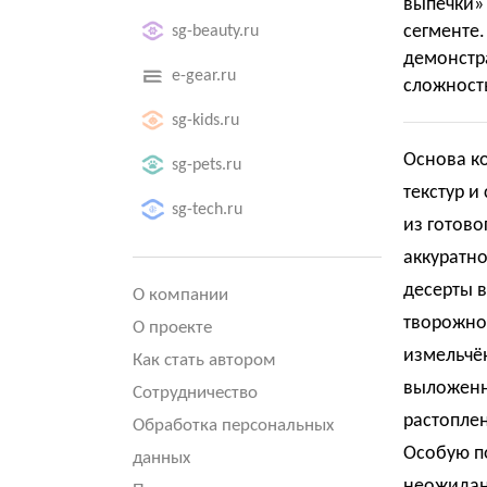
выпечки
сегмен
sg-beauty.ru
демонстр
e-gear.ru
сложность
sg-kids.ru
Основа ко
sg-pets.ru
текстур и
sg-tech.ru
из готово
аккуратно
десерты 
О компании
творожно
О проекте
измельчё
Как стать автором
выложенны
Сотрудничество
растопле
Обработка персональных
Особую п
данных
неожидан