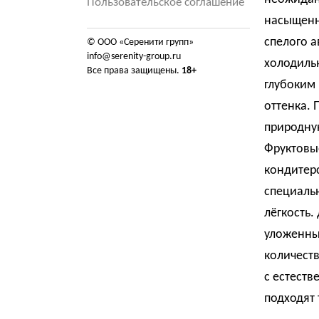
Пользовательское соглашение
насыщенны
спелого а
© ООО «Серенити групп»
info@serenity-group.ru
холодильн
Все права защищены.
18+
глубоким
оттенка. 
природную
Фруктовы
кондитер
специальн
лёгкость.
уложенны
количеств
с естеств
подходят 