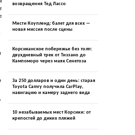
м
возвращения Тед Лассо
т
е
Мисти Коупленд: балет для всех —
новая миссия после сцены
Корсиканское побережье без толп:
м
двухдневный трек от Тиззано до
Кампоморо через маяк Сенетоза
о
За 250 долларов и один день: старая
Toyota Camry получила CarPlay,
навигацию и камеру заднего вида
,
10 незабываемых мест Корсики: от
крепостей до диких пляжей