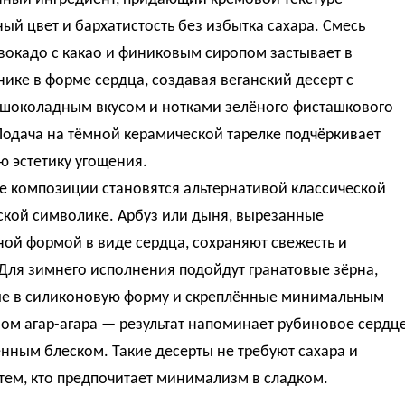
й цвет и бархатистость без избытка сахара. Смесь
вокадо с какао и финиковым сиропом застывает в
ике в форме сердца, создавая веганский десерт с
 шоколадным вкусом и нотками зелёного фисташкового
Подача на тёмной керамической тарелке подчёркивает
 эстетику угощения.
е композиции становятся альтернативой классической
ской символике. Арбуз или дыня, вырезанные
ой формой в виде сердца, сохраняют свежесть и
 Для зимнего исполнения подойдут гранатовые зёрна,
е в силиконовую форму и скреплённые минимальным
ом агар-агара — результат напоминает рубиновое сердц
енным блеском. Такие десерты не требуют сахара и
тем, кто предпочитает минимализм в сладком.