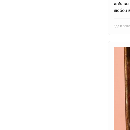
добавьт
любой в
Еда и рец