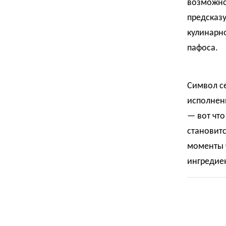
возможног
предсказу
кулинарно
пафоса.
Символ се
исполнени
— вот что
становит
моменты 
ингредиен