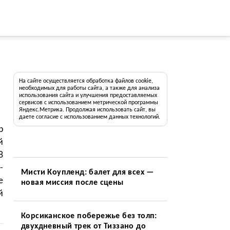
На сайте осуществляется обработка файлов cookie,
необходимых для работы сайта, а также для анализа
использования сайта и улучшения предоставляемых
сервисов с использованием метрической программы
Яндекс.Метрика. Продолжая использовать сайт, вы
даете согласие с использованием данных технологий.
р
й
8
-
Мисти Коупленд: балет для всех —
е
новая миссия после сцены
й
Корсиканское побережье без толп:
двухдневный трек от Тиззано до