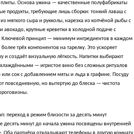
у плиты. Основа ужина — качественные полуфабрикаты
ые продукты, требующие лишь сборки: тонкий лаваш с
из мягкого сыра и рукколы, нарезка из копчёной рыбы с
 авокадо, крупные креветки в холодной подаче с
 Ключевой принцип — минимум ингредиентов в каждом
 более трёх компонентов на тарелку. Это ускоряет
у и создаёт визуальную лёгкость. Напитки выбирают
охлаждёнными — игристое вино без сложных ритуалов
 или сок с добавлением мяты и льда в графине. Посуду
т повседневную, но вытертую до блеска — чистота
ороговизны.
ап: переход в режим близости за десять минут
е десять минут до начала ужина посвящены внутренней
. Оба партнёра откладывают телефоны в другую комнату