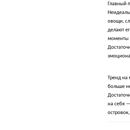
Главный 
Неидеаль
овощи, сл
делают ег
моменты 
Достаточн
эмоциона
Тренд на 
больше не
Достаточн
на себя —
островок,