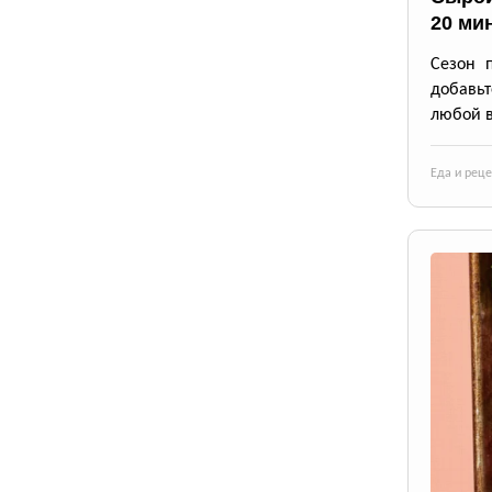
20 ми
Сезон 
добавьт
любой в
Еда и рец