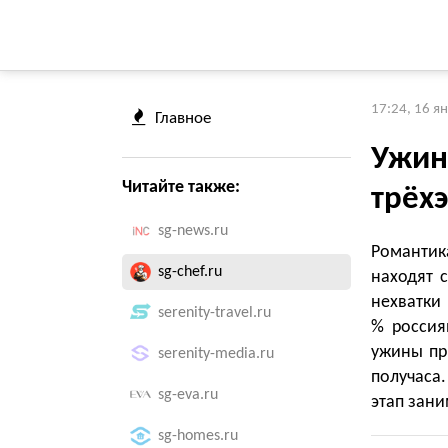
17:24, 16 я
Главное
Ужин 
Читайте также:
трёх
sg-news.ru
Романтик
sg-chef.ru
находят 
нехватки
serenity-travel.ru
% россия
ужины пр
serenity-media.ru
получаса
sg-eva.ru
этап зани
sg-homes.ru