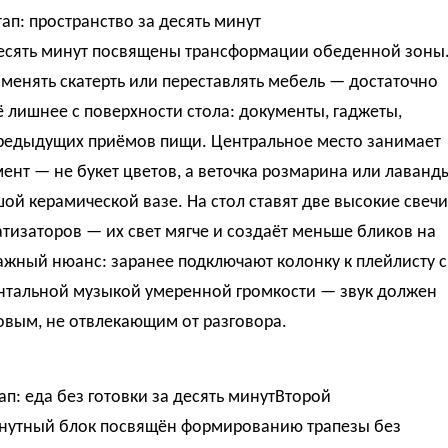
ап: пространство за десять минут
есять минут посвящены трансформации обеденной зоны
менять скатерть или переставлять мебель — достаточно
ё лишнее с поверхности стола: документы, гаджеты,
предыдущих приёмов пищи. Центральное место занимает
ент — не букет цветов, а веточка розмарина или лаванд
ой керамической вазе. На стол ставят две высокие свечи
тизаторов — их свет мягче и создаёт меньше бликов на
ажный нюанс: заранее подключают колонку к плейлисту с
нтальной музыкой умеренной громкости — звук должен
овым, не отвлекающим от разговора.
ап: еда без готовки за десять минутВторой
нутный блок посвящён формированию трапезы без