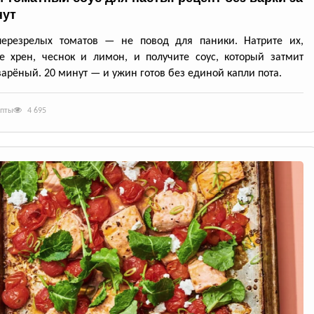
нут
перезрелых томатов — не повод для паники. Натрите их,
е хрен, чеснок и лимон, и получите соус, который затмит
арёный. 20 минут — и ужин готов без единой капли пота.
епты
4 695