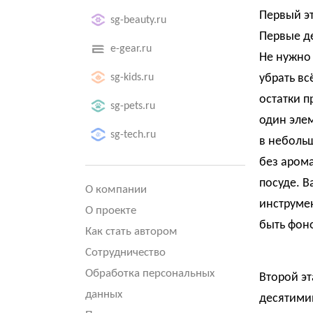
Первый эт
sg-beauty.ru
Первые д
e-gear.ru
Не нужно 
sg-kids.ru
убрать вс
остатки 
sg-pets.ru
один элем
sg-tech.ru
в небольш
без арома
посуде. В
О компании
инструме
О проекте
быть фон
Как стать автором
Сотрудничество
Обработка персональных
Второй эт
данных
десятими