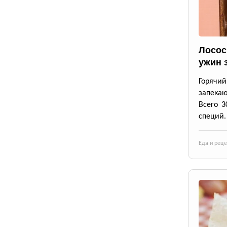
Лосос
ужин 
Горячи
запека
Всего 3
специй.
Еда и рец