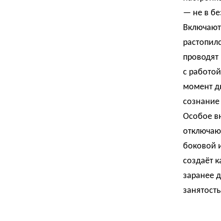
— не в бе
Включают 
растопил
проводят 
с работой
момент дн
сознание
Особое в
отключают
боковой и
создаёт к
заранее 
занятость