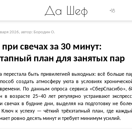
Да Шеф
+18
нваря 2026
,
автор: Бородин О.
при свечах за 30 минут:
этапный план для занятых пар
а перестала быть привилегией выходных: всё больше па
способ создать атмосферу уюта в условиях хроническо
 времени. По данным опроса сервиса «СберСпасибо», 6
н в возрасте 25–40 лет регулярно устраивают экспресс
и свечах в будние дни, выделяя на подготовку не боле
. Ключ к успеху — чёткий трёхэтапный план, где кажды
мает ровно десять минут и требует минимум усилий.