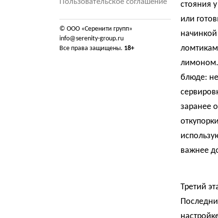
Пользовательское соглашение
стояния 
или готов
© ООО «Серенити групп»
начинкой 
info@serenity-group.ru
ломтиками
Все права защищены.
18+
лимоном.
блюде: не
сервировк
заранее 
откупорки
использую
важнее д
Третий эт
Последни
настройке