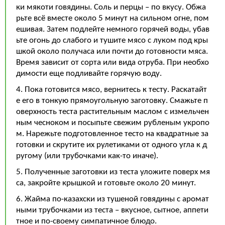
ки мякоти говядины. Соль и перцы – по вкусу. Обжа
рьте всё вместе около 5 минут на сильном огне, пом
ешивая. Затем подлейте немного горячей воды, убав
ьте огонь до слабого и тушите мясо с луком под кры
шкой около получаса или почти до готовности мяса.
Время зависит от сорта или вида отруба. При необхо
димости еще подливайте горячую воду.
4. Пока готовится мясо, вернитесь к тесту. Раскатайт
е его в тонкую прямоугольную заготовку. Смажьте п
оверхность теста растительным маслом с измельчен
ным чесноком и посыпьте свежим рубленым укропо
м. Нарежьте подготовленное тесто на квадратные за
готовки и скрутите их рулетиками от одного угла к д
ругому (или трубочками как-то иначе).
5. Полученные заготовки из теста уложите поверх мя
са, закройте крышкой и готовьте около 20 минут.
6. Жайма по-казахски из тушеной говядины с аромат
ными трубочками из теста – вкусное, сытное, аппети
тное и по-своему симпатичное блюдо.