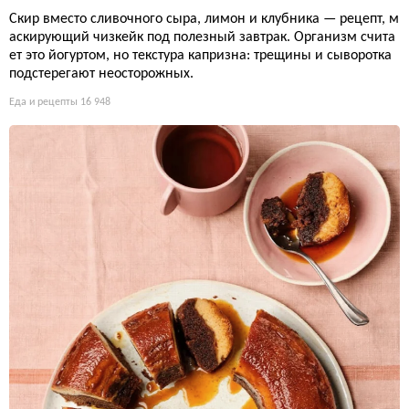
Скир вместо сливочного сыра, лимон и клубника — рецепт, м
аскирующий чизкейк под полезный завтрак. Организм счита
ет это йогуртом, но текстура капризна: трещины и сыворотка
подстерегают неосторожных.
Еда и рецепты
16 948