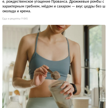
е, рождественское угощение Прованса. Дрожжевые ромбы с
характерным гребнем, мёдом и сахаром — вкус цедры без ш
околада и крема.
Еда и рецепты
9 645