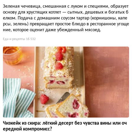
Зеленая чечевица, смешанная с луком и специями, образует
основу для хрустящих котлет — сытных, дешевых и богатых б
елком. Подача с домашним соусом тартар (корнишоны, капе
рсы, зелень) превращает простое блюдо в ресторанное угоще
ние, которое оценит даже убежденный мясоед.
Еда и рецепты
16 532
Чизкейк из скира: лёгкий десерт без чувства вины или оч
ередной компромисс?