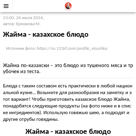
23:00, 26 июля 2024
,
автор: Ермакова М.
Жайма - казахское блюдо
Источник фото:
https://ru.123rf.com/profile_vicushka
Жайма по-казахски – это блюдо из тушеного мяса и тр
убочек из теста.
Блюда с таким составом есть практически в любой национ
альной кухне... Возьмите для разнообразия на заметку и э
тот вариант! Чтобы приготовить казахское блюдо Жайма,
понадобятся следующие продукты (на фото ниже и в спис
ке ингредиентов). Использую говяжью шею, а подходят и
другие отрубы говядины.
Жайма - казахское блюдо