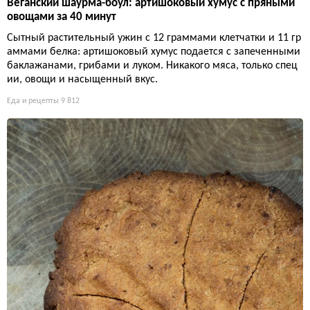
Веганский шаурма-боул: артишоковый хумус с пряными
овощами за 40 минут
Сытный растительный ужин с 12 граммами клетчатки и 11 гр
аммами белка: артишоковый хумус подается с запеченными
баклажанами, грибами и луком. Никакого мяса, только спец
ии, овощи и насыщенный вкус.
Еда и рецепты
9 812