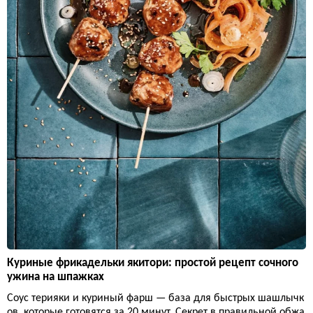
Куриные фрикадельки якитори: простой рецепт сочного
ужина на шпажках
Соус терияки и куриный фарш — база для быстрых шашлычк
ов, которые готовятся за 20 минут. Секрет в правильной обжа